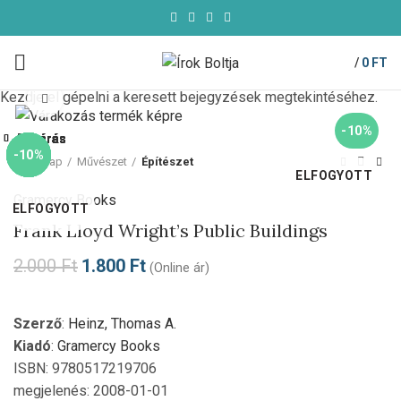
/
0
FT
Kezdje el gépelni a keresett bejegyzések megtekintéséhez.
Click to enlarge
-10%
Bezárás
Bezárás
Bezárás
Bezárás
Bezárás
Bezárás
Bezárás
Bezárás
-10%
-10%
-10%
-10%
-10%
-10%
-10%
Kezdőlap
Művészet
Építészet
ELFOGYOTT
Gramercy Books
ELFOGYOTT
Frank Lloyd Wright’s Public Buildings
2.000
Ft
1.800
Ft
(Online ár)
Szerző
:
Heinz, Thomas A.
Kiadó
:
Gramercy Books
ISBN: 9780517219706
megjelenés: 2008-01-01