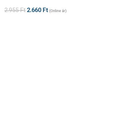
2.955
Ft
2.660
Ft
(Online ár)