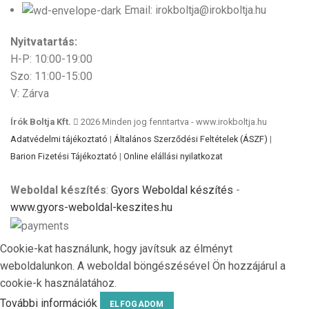
Email: irokboltja@irokboltja.hu
Nyitvatartás:
H-P: 10:00-19:00
Szo: 11:00-15:00
V: Zárva
Írók Boltja Kft.
2026 Minden jog fenntartva - www.irokboltja.hu
Adatvédelmi tájékoztató
|
Általános Szerződési Feltételek (ÁSZF)
|
Barion Fizetési Tájékoztató
|
Online elállási nyilatkozat
Weboldal készítés
:
Gyors Weboldal készítés
-
www.gyors-weboldal-keszites.hu
Cookie-kat használunk, hogy javítsuk az élményt
weboldalunkon. A weboldal böngészésével Ön hozzájárul a
cookie-k használatához.
További információk
ELFOGADOM