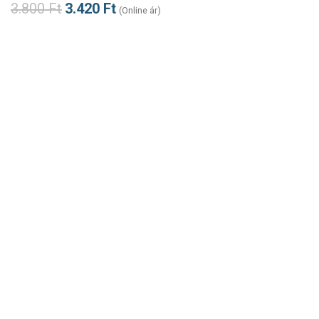
3.800
Ft
3.420
Ft
(Online ár)