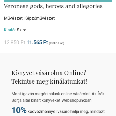
Veronese gods, heroes and allegories
Művészet
,
Képzőművészet
Kiadó:
Skira
12.850
Ft
11.565
Ft
(Online ár)
Könyvet vásárolna Online?
Tekintse meg kínálatunkat!
Most igazán megéri nálunk online vásárolni! Az Írók
Boltja által kínált könyveket Webshopunkban
10%
kedvezménnyel
vásárolhatja meg, mindezt