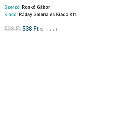
Szerző:
Roskó Gábor
Kiadó:
Ráday Galéria és Kiadó Kft.
598
Ft
538
Ft
(Online ár)