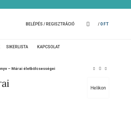
BELÉPÉS / REGISZTRÁCIÓ
/
0
FT
K
SIKERLISTA
KAPCSOLAT
önyv – Márai életbölcsességei
ai
Helikon