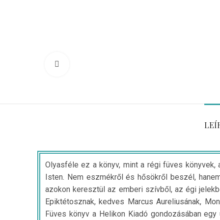
Click to enlarge
LEÍ
Olyasféle ez a könyv, mint a régi füves könyvek, a
Isten. Nem eszmékről és hősökről beszél, hanem ar
azokon keresztül az emberi szívből, az égi jelekb
Epiktétosznak, kedves Marcus Aureliusának, Montai
Füves könyv a Helikon Kiadó gondozásában egy új