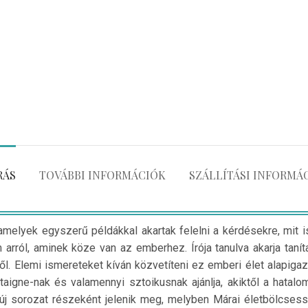
RÁS
TOVÁBBI INFORMÁCIÓK
SZÁLLÍTÁSI INFORMÁ
melyek egyszerű példákkal akartak felelni a kérdésekre, mit is 
ról, aminek köze van az emberhez. Írója tanulva akarja tanítan
ől. Elemi ismereteket kíván közvetíteni ez emberi élet alapigaz
gne-nak és valamennyi sztoikusnak ajánlja, akiktől a hatalomr
 sorozat részeként jelenik meg, melyben Márai életbölcsesség