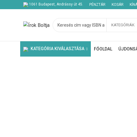
1061 Budapest, Andrássy út 45.
PÉNZTÁR
KOSÁR
KÍN
KATEGÓRIÁK
Kezdje el gépelni a keresett bejegyzések megtekintéséhez.
KATEGÓRIA KIVÁLASZTÁSA
FŐOLDAL
ÚJDONS