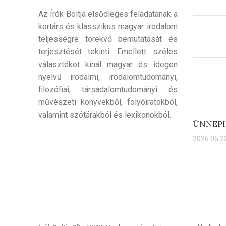
Az Írók Boltja elsődleges feladatának a
kortárs és klasszikus magyar irodalom
teljességre törekvő bemutatását és
terjesztését tekinti. Emellett széles
választékot kínál magyar és idegen
nyelvű irodalmi, irodalomtudományi,
filozófiai, társadalomtudományi és
művészeti könyvekből, folyóiratokból,
valamint szótárakból és lexikonokból.
ÜNNEPI
2026.05.22