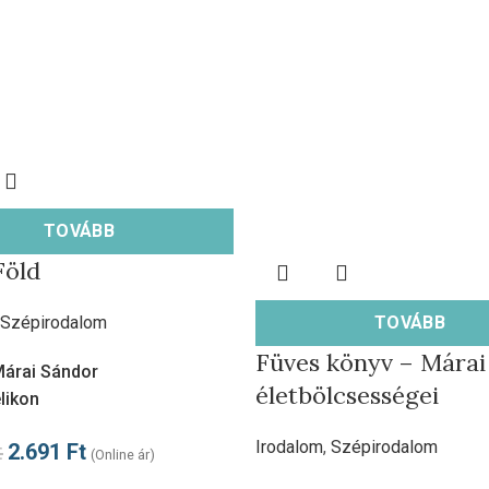
TOVÁBB
Föld
Szépirodalom
TOVÁBB
Füves könyv – Márai
árai Sándor
életbölcsességei
likon
Irodalom
,
Szépirodalom
t
2.691
Ft
(Online ár)