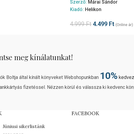
Szerző:
Márai Sándor
Kiadó:
Helikon
4.999
Ft
4.499
Ft
(Online ár)
ntse meg kínálatunkat!
10%
rók Boltja által kínált könyveket Webshopunkban
kedve
ankkártyás fizetéssel. Nézzen körül és válassza ki kedvenc kön
K
FACEBOOK
Júniusi sikerlistánk