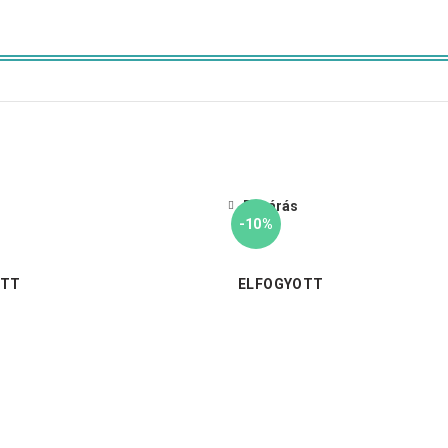
Bezárás
-10%
OTT
ELFOGYOTT