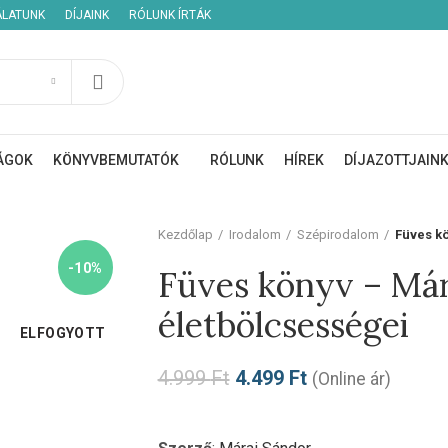
ÁLATUNK
DÍJAINK
RÓLUNK ÍRTÁK
ÁGOK
KÖNYVBEMUTATÓK
RÓLUNK
HÍREK
DÍJAZOTTJAIN
Kezdőlap
Irodalom
Szépirodalom
Füves k
-10%
Füves könyv – Már
életbölcsességei
ELFOGYOTT
4.999
Ft
4.499
Ft
(Online ár)