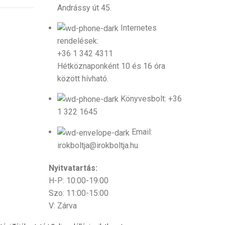
Andrássy út 45.
Internetes
rendelések:
+36 1 342 4311
Hétköznaponként 10 és 16 óra
között hívható.
Könyvesbolt: +36
1 322 1645
Email:
irokboltja@irokboltja.hu
Nyitvatartás:
H-P: 10:00-19:00
Szo: 11:00-15:00
V: Zárva