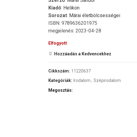
Szerző
:
Márai Sándor
Kiadó
:
Helikon
Sorozat
:
Márai életbölcsességei
ISBN: 9789636201975
megjelenés: 2023-04-28
Elfogyott
Hozzáadás a Kedvencekhez
Cikkszám:
11220637
Kategóriák:
Irodalom
,
Szépirodalom
Megosztás