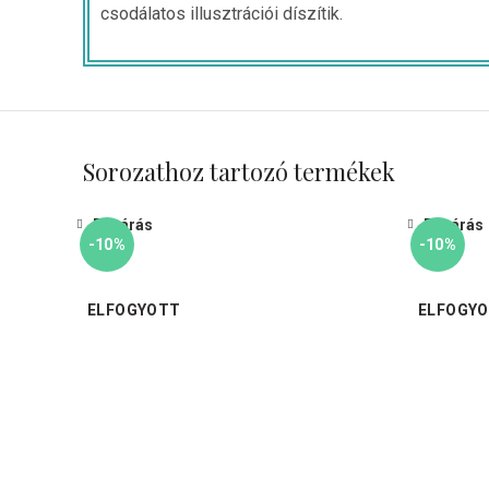
csodálatos illusztrációi díszítik.
Sorozathoz tartozó termékek
Bezárás
Bezárás
-10%
-10%
ELFOGYOTT
ELFOGY