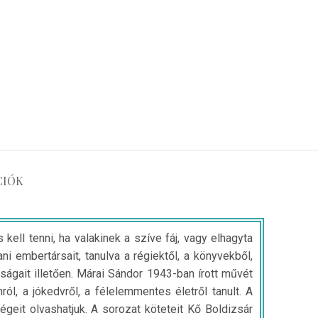
CIÓK
kell tenni, ha valakinek a szíve fáj, vagy elhagyta
i embertársait, tanulva a régiektől, a könyvekből,
ságait illetően. Márai Sándor 1943-ban írott művét
ól, a jókedvről, a félelemmentes életről tanult. A
eit olvashatjuk. A sorozat köteteit Kő Boldizsár