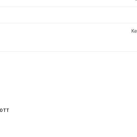
Ke
YOTT