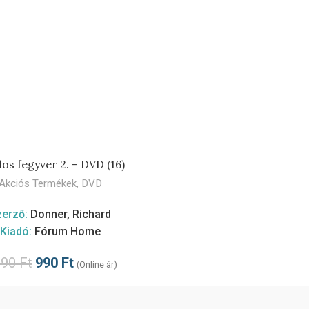
los fegyver 2. – DVD (16)
TOVÁBB
Akciós Termékek
,
DVD
zerző:
Donner, Richard
Kiadó:
Fórum Home
990
Ft
990
Ft
(Online ár)