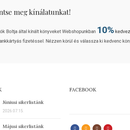
ntse meg kínálatunkat!
10%
rók Boltja által kínált könyveket Webshopunkban
kedve
ankkártyás fizetéssel. Nézzen körül és válassza ki kedvenc kön
K
FACEBOOK
Júniusi sikerlistánk
2026.07.15.
Májusi sikerlistánk