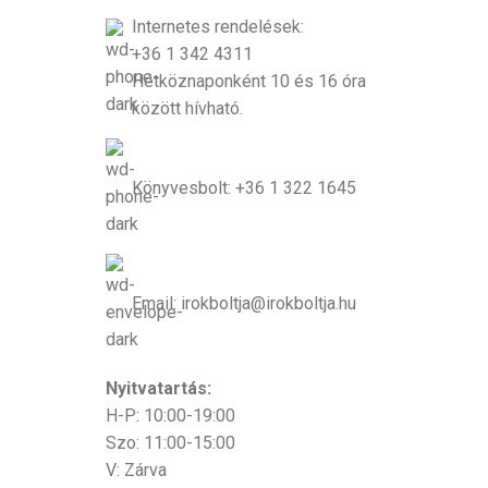
Internetes rendelések:
+36 1 342 4311
Hétköznaponként 10 és 16 óra
között hívható.
Könyvesbolt: +36 1 322 1645
Email: irokboltja@irokboltja.hu
Nyitvatartás:
H-P: 10:00-19:00
Szo: 11:00-15:00
V: Zárva