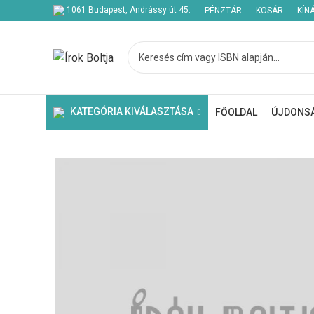
1061 Budapest, Andrássy út 45.
PÉNZTÁR
KOSÁR
KÍN
Kezdje el gépelni a keresett bejegyzések megtekintéséhez.
KATEGÓRIA KIVÁLASZTÁSA
FŐOLDAL
ÚJDONS