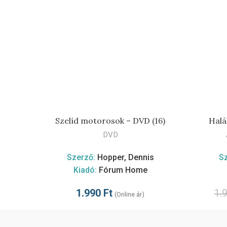
Szelíd motorosok – DVD (16)
Halá
TOVÁBB
DVD
Szerző:
Hopper, Dennis
S
Kiadó:
Fórum Home
1.990
Ft
1.
(Online ár)