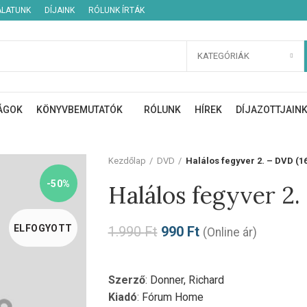
ÁLATUNK
DÍJAINK
RÓLUNK ÍRTÁK
KATEGÓRIÁK
ÁGOK
KÖNYVBEMUTATÓK
RÓLUNK
HÍREK
DÍJAZOTTJAIN
Kezdőlap
DVD
Halálos fegyver 2. – DVD (1
-50%
Halálos fegyver 2.
ELFOGYOTT
1.990
Ft
990
Ft
(Online ár)
Szerző
:
Donner, Richard
Kiadó
:
Fórum Home