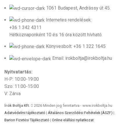
1061 Budapest, Andrássy út 45.
Internetes rendelések:
+36 1 342 4311
Hétköznaponként 10 és 16 óra között hívható.
Könyvesbolt: +36 1 322 1645
Email: irokboltja@irokboltja.hu
Nyitvatartás:
H-P: 10:00-19:00
Szo: 11:00-15:00
V: Zárva
Írók Boltja Kft.
2026 Minden jog fenntartva - www.irokboltja.hu
Adatvédelmi tájékoztató
|
Általános Szerződési Feltételek (ÁSZF)
|
Barion Fizetési Tájékoztató
|
Online elállási nyilatkozat