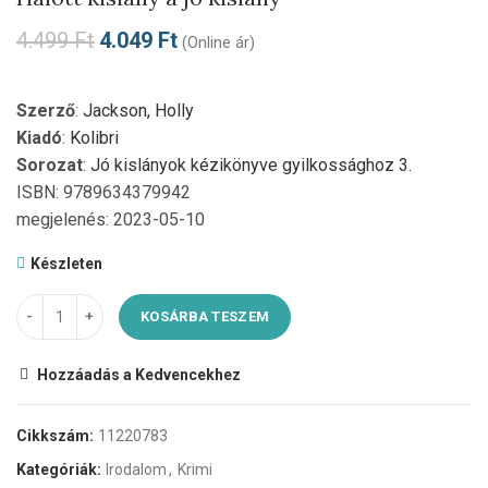
4.499
Ft
4.049
Ft
(Online ár)
Szerző
:
Jackson, Holly
Kiadó
:
Kolibri
Sorozat
:
Jó kislányok kézikönyve gyilkossághoz 3.
ISBN: 9789634379942
megjelenés: 2023-05-10
Készleten
KOSÁRBA TESZEM
Hozzáadás a Kedvencekhez
Cikkszám:
11220783
Kategóriák:
Irodalom
,
Krimi