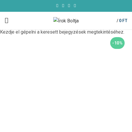
/
0
FT
Kezdje el gépelni a keresett bejegyzések megtekintéséhez.
-10%