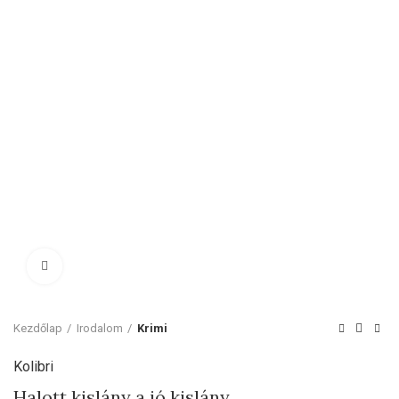
Click to enlarge
Kezdőlap
Irodalom
Krimi
Kolibri
Halott kislány a jó kislány