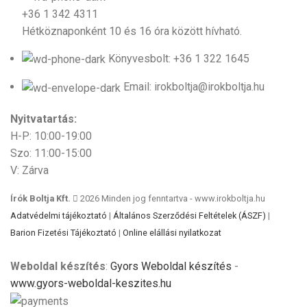
+36 1 342 4311
Hétköznaponként 10 és 16 óra között hívható.
Könyvesbolt: +36 1 322 1645
Email: irokboltja@irokboltja.hu
Nyitvatartás:
H-P: 10:00-19:00
Szo: 11:00-15:00
V: Zárva
Írók Boltja Kft.
2026 Minden jog fenntartva - www.irokboltja.hu
Adatvédelmi tájékoztató
|
Általános Szerződési Feltételek (ÁSZF)
|
Barion Fizetési Tájékoztató
|
Online elállási nyilatkozat
Weboldal készítés
:
Gyors Weboldal készítés
-
www.gyors-weboldal-keszites.hu