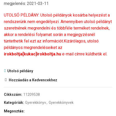
megjelenés: 2021-03-11
UTOLSÓ PÉLDÁNY: Utolsó példányok kosárba helyezést a
rendszerünk nem engedélyezi. Amennyiben utolsó példányt
szeretnének megrendelni és többféle terméket rendelnek,
akkor a rendelési folyamat során a megjegyzésnél
tüntethetik fel ezt az információt.Kizárólagos, utolsó
példányos megrendeléseiket az
irokboltja[kukac]irokboltja.hu
e-mail címre küldhetik el.
Utolsó példány
Hozzáadás a Kedvencekhez
Cikkszám:
11209538
Kategóriák:
Gyerekkönyv
,
Gyerekkönyvek
Megosztás