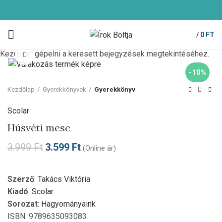
/
0
FT
Kezdje el gépelni a keresett bejegyzések megtekintéséhez.
Click to enlarge
-10%
Kezdőlap
Gyerekkönyvek
Gyerekkönyv
Scolar
Húsvéti mese
3.999
Ft
3.599
Ft
(Online ár)
Szerző
:
Takács Viktória
Kiadó
:
Scolar
Sorozat
:
Hagyományaink
ISBN: 9789635093083