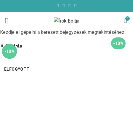
0
Kezdje el gépelni a keresett bejegyzések megtekintéséhez.
-10%
Bezárás
Bezárás
Bezárás
Bezárás
Bezárás
Bezárás
Bezárás
Bezárás
-10%
-10%
-10%
-10%
-10%
-10%
-10%
-10%
ELFOGYOTT