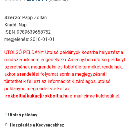
Szerző
:
Papp Zoltán
Kiadó
:
Nap
ISBN: 9789639658752
megjelenés: 2010-01-01
UTOLSÓ PÉLDÁNY: Utolsó példányok kosárba helyezést a
rendszerünk nem engedélyezi. Amennyiben utolsó példányt
szeretnének megrendelni és többféle terméket rendelnek,
akkor a rendelési folyamat során a megjegyzésnél
tüntethetik fel ezt az információt.Kizárólagos, utolsó
példányos megrendeléseiket az
irokboltja[kukac]irokboltja.hu
e-mail címre küldhetik el.
Utolsó példány
Hozzáadás a Kedvencekhez