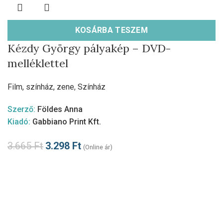
KOSÁRBA TESZEM
Kézdy György pályakép – DVD-
melléklettel
Film, színház, zene
,
Színház
Szerző:
Földes Anna
Kiadó:
Gabbiano Print Kft.
3.665
Ft
3.298
Ft
(Online ár)