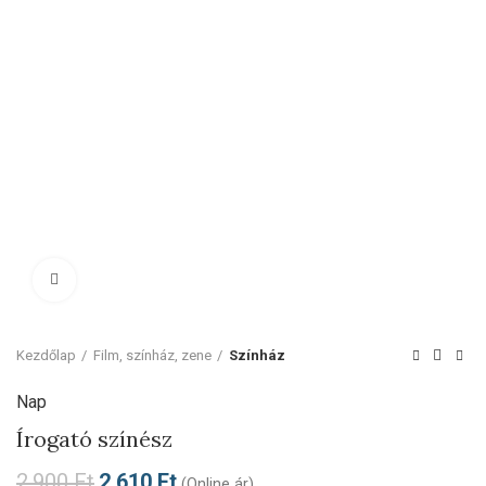
Click to enlarge
Kezdőlap
Film, színház, zene
Színház
Nap
Írogató színész
2.900
Ft
2.610
Ft
(Online ár)