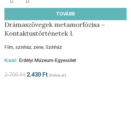
TOVÁBB
Drámaszövegek metamorfózisa –
Kontaktustörténetek I.
Film, színház, zene
,
Színház
Kiadó:
Erdélyi Múzeum-Egyesület
2.700
Ft
2.430
Ft
(Online ár)