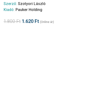
Szerző:
Szotyori László
Kiadó:
Pauker Holding
1.800
Ft
1.620
Ft
(Online ár)