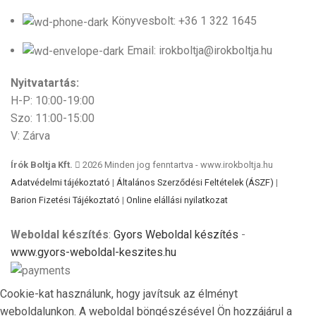
Könyvesbolt: +36 1 322 1645
Email: irokboltja@irokboltja.hu
Nyitvatartás:
H-P: 10:00-19:00
Szo: 11:00-15:00
V: Zárva
Írók Boltja Kft.
2026 Minden jog fenntartva - www.irokboltja.hu
Adatvédelmi tájékoztató
|
Általános Szerződési Feltételek (ÁSZF)
|
Barion Fizetési Tájékoztató
|
Online elállási nyilatkozat
Weboldal készítés
:
Gyors Weboldal készítés
-
www.gyors-weboldal-keszites.hu
Cookie-kat használunk, hogy javítsuk az élményt
weboldalunkon. A weboldal böngészésével Ön hozzájárul a