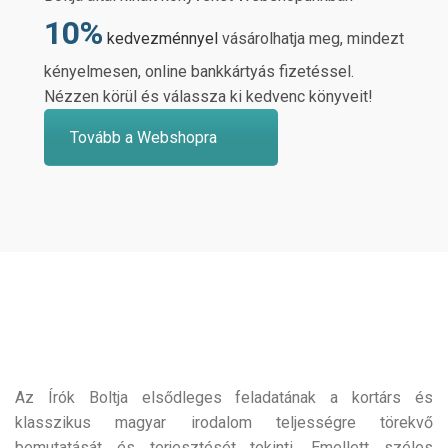
10%
kedvezménnyel
vásárolhatja meg, mindezt
kényelmesen, online bankkártyás fizetéssel.
Nézzen körül és válassza ki kedvenc könyveit!
Tovább a Webshopra
Az Írók Boltja elsődleges feladatának a kortárs és
klasszikus magyar irodalom teljességre törekvő
bemutatását és terjesztését tekinti. Emellett széles