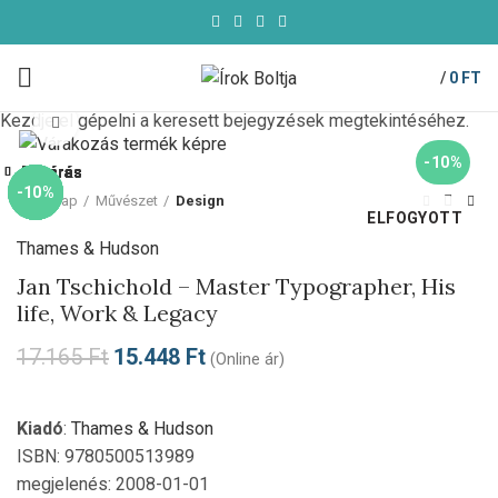
/
0
FT
Kezdje el gépelni a keresett bejegyzések megtekintéséhez.
Click to enlarge
-10%
Bezárás
Bezárás
Bezárás
Bezárás
Bezárás
Bezárás
Bezárás
Bezárás
-10%
-10%
-10%
-10%
-10%
-10%
Kezdőlap
Művészet
Design
ELFOGYOTT
Thames & Hudson
Jan Tschichold – Master Typographer, His
life, Work & Legacy
17.165
Ft
15.448
Ft
(Online ár)
Kiadó
:
Thames & Hudson
ISBN: 9780500513989
megjelenés: 2008-01-01