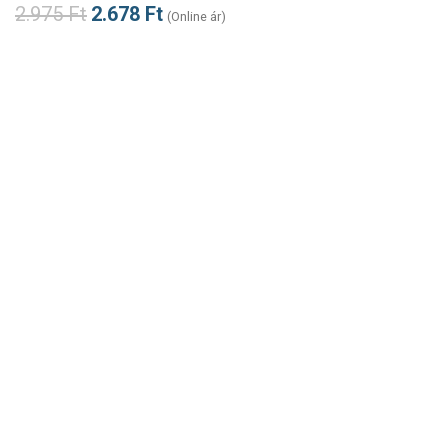
2.975
Ft
2.678
Ft
(Online ár)