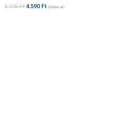
5.100
Ft
4.590
Ft
(Online ár)