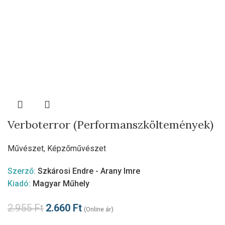
Verboterror (Performanszköltemények)
Művészet
,
Képzőművészet
Szerző:
Szkárosi Endre - Arany Imre
Kiadó:
Magyar Műhely
2.955
Ft
2.660
Ft
(Online ár)