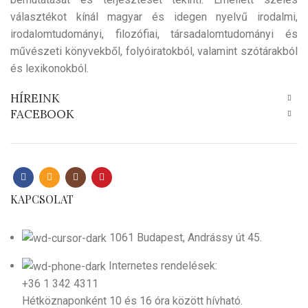
választékot kínál magyar és idegen nyelvű irodalmi,
irodalomtudományi, filozófiai, társadalomtudományi és
művészeti könyvekből, folyóiratokból, valamint szótárakból
és lexikonokból.
HÍREINK
FACEBOOK
KAPCSOLAT
1061 Budapest, Andrássy út 45.
Internetes rendelések:
+36 1 342 4311
Hétköznaponként 10 és 16 óra között hívható.