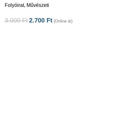
Folyóirat
,
Művészeti
3.000
Ft
2.700
Ft
(Online ár)