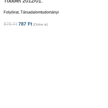
Többlet 2012/01.
Folyóirat
,
Társadalomtudományi
875
Ft
787
Ft
(Online ár)