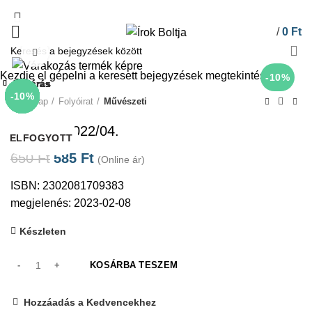
/
0
Ft
Click to enlarge
Kezdje el gépelni a keresett bejegyzések megtekintéséhez.
-10%
Bezárás
Bezárás
Bezárás
Bezárás
Bezárás
Bezárás
Bezárás
Bezárás
-10%
-10%
-10%
-10%
-10%
-10%
-10%
-10%
Kezdőlap
Folyóirat
Művészeti
Játéktér 2022/04.
ELFOGYOTT
ELFOGYOTT
ELFOGYOTT
ELFOGYOTT
ELFOGYOTT
ELFOGYOTT
ELFOGYOTT
ELFOGYOTT
650
Ft
585
Ft
(Online ár)
ISBN: 2302081709383
megjelenés: 2023-02-08
Készleten
KOSÁRBA TESZEM
Hozzáadás a Kedvencekhez