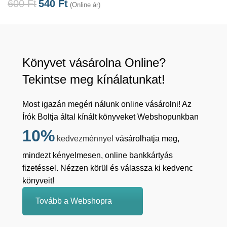
600
Ft
540
Ft
(Online ár)
Könyvet vásárolna Online?
Tekintse meg kínálatunkat!
Most igazán megéri nálunk online vásárolni! Az
Írók Boltja által kínált könyveket Webshopunkban
10%
kedvezménnyel
vásárolhatja meg,
mindezt kényelmesen, online bankkártyás
fizetéssel. Nézzen körül és válassza ki kedvenc
könyveit!
Tovább a Webshopra