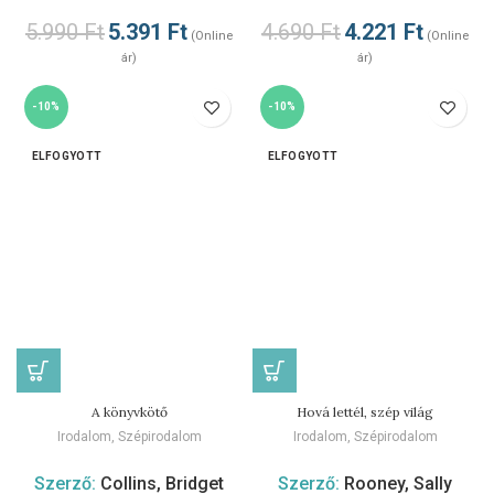
5.990
Ft
5.391
Ft
4.690
Ft
4.221
Ft
(Online
(Online
ár)
ár)
-10%
-10%
ELFOGYOTT
ELFOGYOTT
A könyvkötő
Hová lettél, szép világ
Irodalom
,
Szépirodalom
Irodalom
,
Szépirodalom
Szerző:
Collins, Bridget
Szerző:
Rooney, Sally