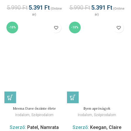
5.990
Ft
5.391
Ft
5.990
Ft
5.391
Ft
(Online
(Online
ár)
ár)
-10%
-10%
Meena Dave őszinte élete
Ilyen apróságok
Irodalom
,
Szépirodalom
Irodalom
,
Szépirodalom
Szerző:
Patel, Namrata
Szerző:
Keegan, Claire