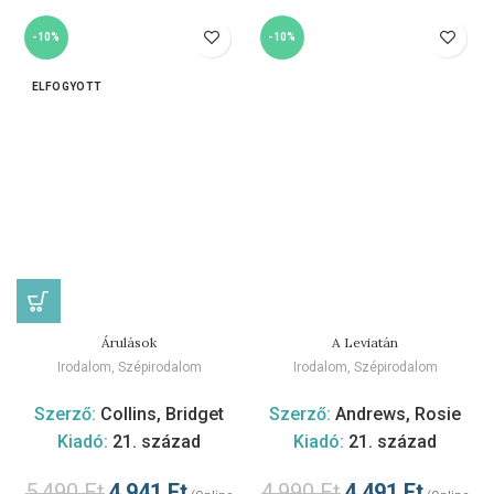
-10%
-10%
ELFOGYOTT
Árulások
A Leviatán
Irodalom
,
Szépirodalom
Irodalom
,
Szépirodalom
Szerző:
Collins, Bridget
Szerző:
Andrews, Rosie
Kiadó:
21. század
Kiadó:
21. század
5.490
Ft
4.941
Ft
4.990
Ft
4.491
Ft