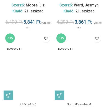
Szerző:
Moore, Liz
Szerző:
Ward, Jesmyn
Kiadó:
21. század
Kiadó:
21. század
6.490
Ft
5.841
Ft
4.290
Ft
3.861
Ft
(Online
(Online
ár)
ár)
-10%
-10%
ELFOGYOTT
ELFOGYOTT
A könyvkötő
Normális emberek