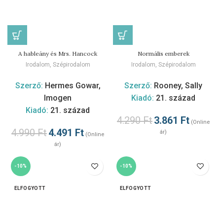
A hableány és Mrs. Hancock
Normális emberek
Irodalom
,
Szépirodalom
Irodalom
,
Szépirodalom
Szerző:
Hermes Gowar,
Szerző:
Rooney, Sally
Imogen
Kiadó:
21. század
Kiadó:
21. század
4.290
Ft
3.861
Ft
(Online
4.990
Ft
4.491
Ft
ár)
(Online
ár)
-10%
-10%
ELFOGYOTT
ELFOGYOTT