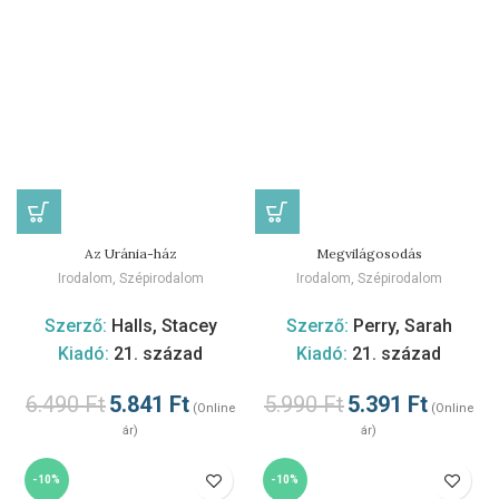
Az Uránia-ház
Megvilágosodás
Irodalom
,
Szépirodalom
Irodalom
,
Szépirodalom
Szerző:
Halls, Stacey
Szerző:
Perry, Sarah
Kiadó:
21. század
Kiadó:
21. század
6.490
Ft
5.841
Ft
5.990
Ft
5.391
Ft
(Online
(Online
ár)
ár)
-10%
-10%