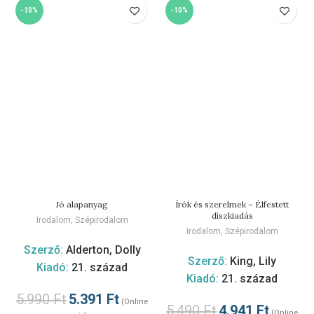
-10%
-10%
Jó alapanyag
Írók és szerelmek – Élfestett
díszkiadás
Irodalom
,
Szépirodalom
Irodalom
,
Szépirodalom
Szerző:
Alderton, Dolly
Szerző:
King, Lily
Kiadó:
21. század
Kiadó:
21. század
5.990
Ft
5.391
Ft
(Online
5.490
Ft
4.941
Ft
(Online