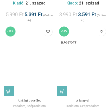
Kiadó:
21. század
Kiadó:
21. század
5.990
Ft
5.391
Ft
3.990
Ft
3.591
Ft
(Online
(Online
ár)
ár)
-10%
-10%
ELFOGYOTT
Alvilági becsület
A lengyel
Irodalom
,
Szépirodalom
Irodalom
,
Szépirodalom