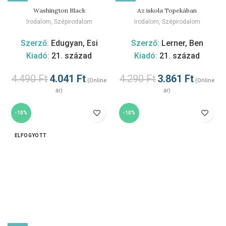
Washington Black
Az iskola Topekában
Irodalom
,
Szépirodalom
Irodalom
,
Szépirodalom
Szerző:
Edugyan, Esi
Szerző:
Lerner, Ben
Kiadó:
21. század
Kiadó:
21. század
4.490
Ft
4.041
Ft
4.290
Ft
3.861
Ft
(Online
(Online
ár)
ár)
-10%
-10%
ELFOGYOTT