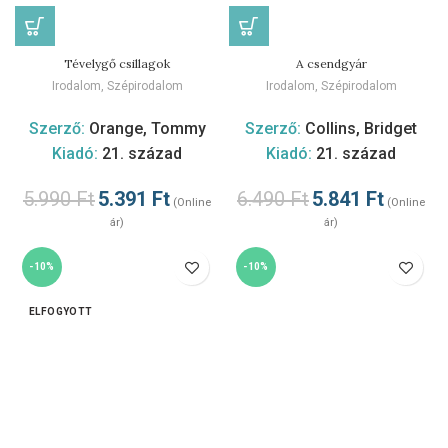
Tévelygő csillagok
A csendgyár
Irodalom
,
Szépirodalom
Irodalom
,
Szépirodalom
Szerző:
Orange, Tommy
Szerző:
Collins, Bridget
Kiadó:
21. század
Kiadó:
21. század
5.990
Ft
5.391
Ft
6.490
Ft
5.841
Ft
(Online
(Online
ár)
ár)
-10%
-10%
ELFOGYOTT