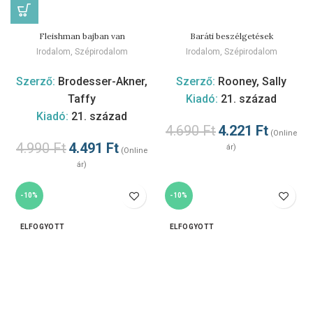
Fleishman bajban van
Baráti beszélgetések
Irodalom
,
Szépirodalom
Irodalom
,
Szépirodalom
Szerző:
Brodesser-Akner,
Szerző:
Rooney, Sally
Taffy
Kiadó:
21. század
Kiadó:
21. század
4.690
Ft
4.221
Ft
(Online
4.990
Ft
4.491
Ft
ár)
(Online
ár)
-10%
-10%
ELFOGYOTT
ELFOGYOTT