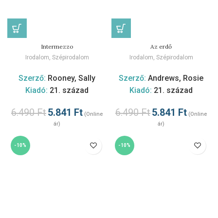
Intermezzo
Az erdő
Irodalom
,
Szépirodalom
Irodalom
,
Szépirodalom
Szerző:
Rooney, Sally
Szerző:
Andrews, Rosie
Kiadó:
21. század
Kiadó:
21. század
6.490
Ft
5.841
Ft
6.490
Ft
5.841
Ft
(Online
(Online
ár)
ár)
-10%
-10%