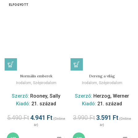
ELFOGYOTT
Normális emberek
Dereng a világ
Irodalom
,
Szépirodalom
Irodalom
,
Szépirodalom
Szerző:
Rooney, Sally
Szerző:
Herzog, Werner
Kiadó:
21. század
Kiadó:
21. század
5.490
Ft
4.941
Ft
3.990
Ft
3.591
Ft
(Online
(Online
ár)
ár)