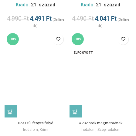
Kiadó:
21. század
Kiadó:
21. század
4.990
Ft
4.491
Ft
4.490
Ft
4.041
Ft
(Online
(Online
ár)
ár)
-10%
-10%
ELFOGYOTT
Hosszú, fényes folyó
A csontok megmaradnak
Irodalom
,
Krimi
Irodalom
,
Szépirodalom