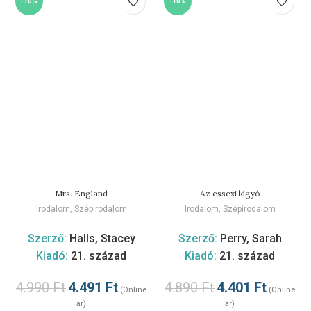
-10%
-10%
Mrs. England
Az essexi kígyó
Irodalom
,
Szépirodalom
Irodalom
,
Szépirodalom
Szerző:
Halls, Stacey
Szerző:
Perry, Sarah
Kiadó:
21. század
Kiadó:
21. század
4.990
Ft
4.491
Ft
4.890
Ft
4.401
Ft
(Online
(Online
ár)
ár)