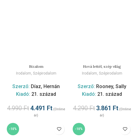
Bizalom
Hová lettél, szép világ
Irodalom
,
Szépirodalom
Irodalom
,
Szépirodalom
Szerző:
Díaz, Hernán
Szerző:
Rooney, Sally
Kiadó:
21. század
Kiadó:
21. század
4.990
Ft
4.491
Ft
4.290
Ft
3.861
Ft
(Online
(Online
ár)
ár)
-10%
-10%