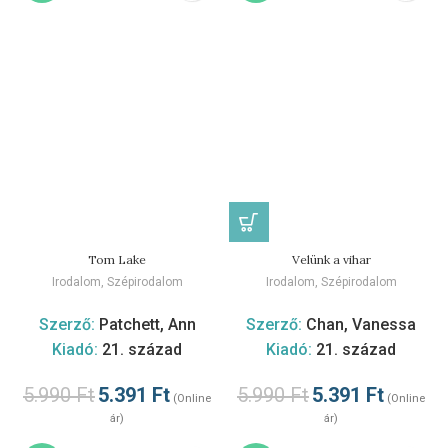
Tom Lake
Velünk a vihar
Irodalom
,
Szépirodalom
Irodalom
,
Szépirodalom
Szerző:
Patchett, Ann
Szerző:
Chan, Vanessa
Kiadó:
21. század
Kiadó:
21. század
5.990
Ft
5.391
Ft
5.990
Ft
5.391
Ft
(Online
(Online
ár)
ár)