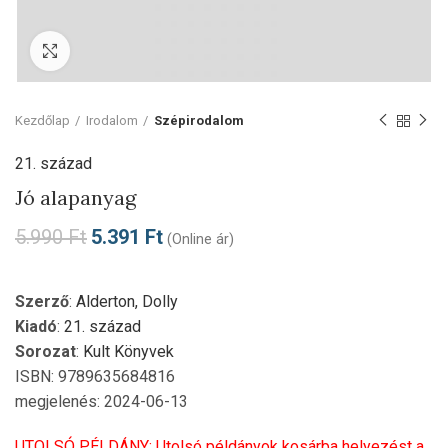
Click to enlarge
Kezdőlap
Irodalom
Szépirodalom
21. század
Jó alapanyag
5.990
Ft
5.391
Ft
(Online ár)
Szerző
:
Alderton, Dolly
Kiadó
:
21. század
Sorozat
:
Kult Könyvek
ISBN: 9789635684816
megjelenés: 2024-06-13
UTOLSÓ PÉLDÁNY: Utolsó példányok kosárba helyezést a