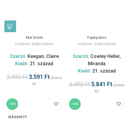
Már későn
Papírpalota
Irodalom
,
Szépirodalom
Irodalom
,
Szépirodalom
Szerző:
Keegan, Claire
Szerző:
Cowley Heller,
Kiadó:
21. század
Miranda
Kiadó:
21. század
3.990
Ft
3.591
Ft
(Online
6.490
Ft
5.841
Ft
ár)
(Online
ár)
-10%
-10%
ELFOGYOTT