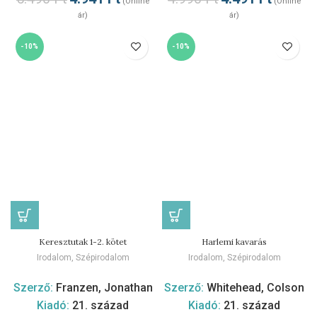
(Online
(Online
ár)
ár)
-10%
-10%
Keresztutak 1-2. kötet
Harlemi kavarás
Irodalom
,
Szépirodalom
Irodalom
,
Szépirodalom
Szerző:
Franzen, Jonathan
Szerző:
Whitehead, Colson
Kiadó:
21. század
Kiadó:
21. század