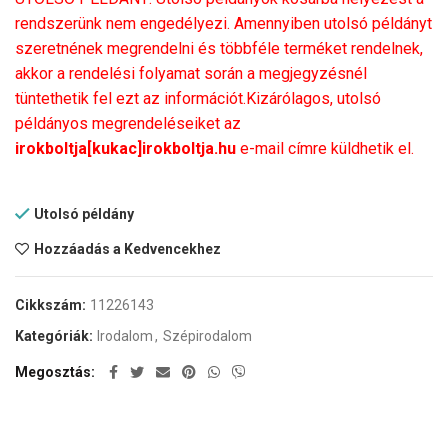
rendszerünk nem engedélyezi. Amennyiben utolsó példányt
szeretnének megrendelni és többféle terméket rendelnek,
akkor a rendelési folyamat során a megjegyzésnél
tüntethetik fel ezt az információt.Kizárólagos, utolsó
példányos megrendeléseiket az
irokboltja[kukac]irokboltja.hu
e-mail címre küldhetik el.
Utolsó példány
Hozzáadás a Kedvencekhez
Cikkszám:
11226143
Kategóriák:
Irodalom
,
Szépirodalom
Megosztás