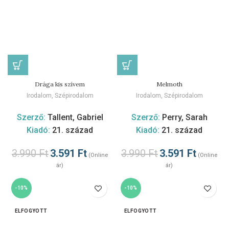
Drága kis szívem
Melmoth
Irodalom
,
Szépirodalom
Irodalom
,
Szépirodalom
Szerző:
Tallent, Gabriel
Szerző:
Perry, Sarah
Kiadó:
21. század
Kiadó:
21. század
3.990
Ft
3.591
Ft
3.990
Ft
3.591
Ft
(Online
(Online
ár)
ár)
-10%
-10%
ELFOGYOTT
ELFOGYOTT