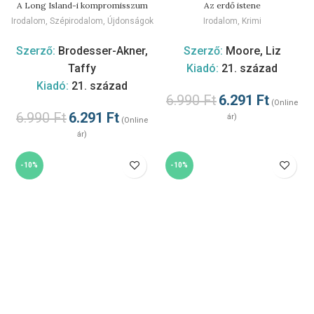
A Long Island-i kompromisszum
Az erdő istene
Irodalom
,
Szépirodalom
,
Újdonságok
Irodalom
,
Krimi
Szerző:
Brodesser-Akner,
Szerző:
Moore, Liz
Taffy
Kiadó:
21. század
Kiadó:
21. század
6.990
Ft
6.291
Ft
(Online
6.990
Ft
6.291
Ft
ár)
(Online
ár)
-10%
-10%