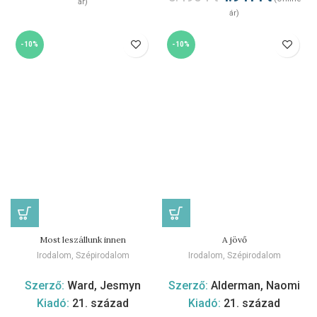
ár)
ár)
-10%
-10%
Most leszállunk innen
A jövő
Irodalom
,
Szépirodalom
Irodalom
,
Szépirodalom
Szerző:
Ward, Jesmyn
Szerző:
Alderman, Naomi
Kiadó:
21. század
Kiadó:
21. század