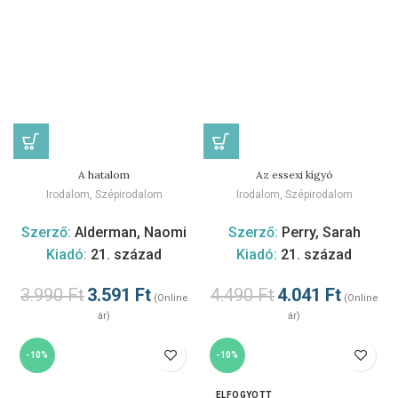
A hatalom
Az essexi kígyó
Irodalom
,
Szépirodalom
Irodalom
,
Szépirodalom
Szerző:
Alderman, Naomi
Szerző:
Perry, Sarah
Kiadó:
21. század
Kiadó:
21. század
3.990
Ft
3.591
Ft
4.490
Ft
4.041
Ft
(Online
(Online
ár)
ár)
-10%
-10%
ELFOGYOTT