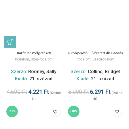
Baráti beszélgetések
A könyvkötő – Élfestett díszkiadás
Irodalom
,
Szépirodalom
Irodalom
,
Szépirodalom
Szerző:
Rooney, Sally
Szerző:
Collins, Bridget
Kiadó:
21. század
Kiadó:
21. század
4.690
Ft
4.221
Ft
6.990
Ft
6.291
Ft
(Online
(Online
ár)
ár)
-10%
-10%