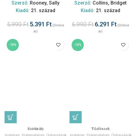
Szerző:
Rooney, Sally
Szerző:
Collins, Bridget
Kiadó:
21. század
Kiadó:
21. század
5.990
Ft
5.391
Ft
6.990
Ft
6.291
Ft
(Online
(Online
ár)
ár)
-10%
-10%
Szívkirály
Tűzfészek
Irodalom
,
Szépirodalom
,
Újdonságok
Irodalom
,
Szépirodalom
,
Újdonságok