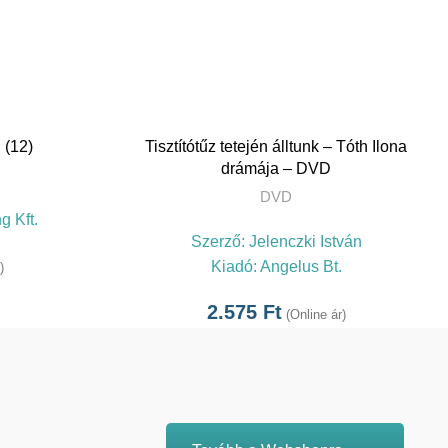
TOVÁBB
 (12)
Tisztítótűz tetején álltunk – Tóth Ilona
drámája – DVD
DVD
g Kft.
Szerző:
Jelenczki István
Kiadó:
Angelus Bt.
)
2.575
Ft
(Online ár)