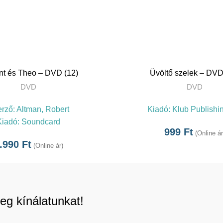
TOVÁBB
TOVÁBB
nt és Theo – DVD (12)
Üvöltő szelek – DVD
DVD
DVD
erző:
Altman, Robert
Kiadó:
Klub Publishin
Kiadó:
Soundcard
999
Ft
(Online ár
.990
Ft
(Online ár)
eg kínálatunkat!