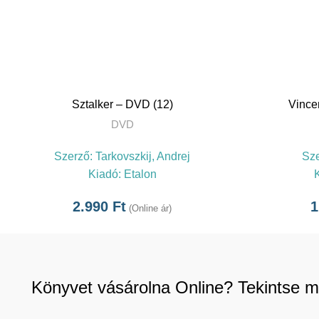
TOVÁBB
Sztalker – DVD (12)
Vince
DVD
Szerző:
Tarkovszkij, Andrej
Sz
Kiadó:
Etalon
2.990
Ft
1
(Online ár)
Könyvet vásárolna Online? Tekintse m