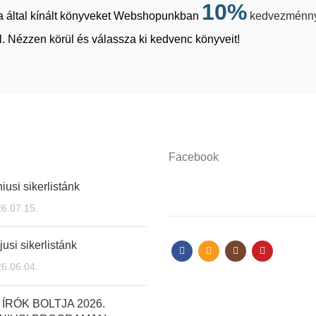
10%
tja által kínált könyveket Webshopunkban
kedvezménn
. Nézzen körül és válassza ki kedvenc könyveit!
Facebook
iusi sikerlistánk
6.07.15.
usi sikerlistánk
6.06.04.
 ÍRÓK BOLTJA 2026.