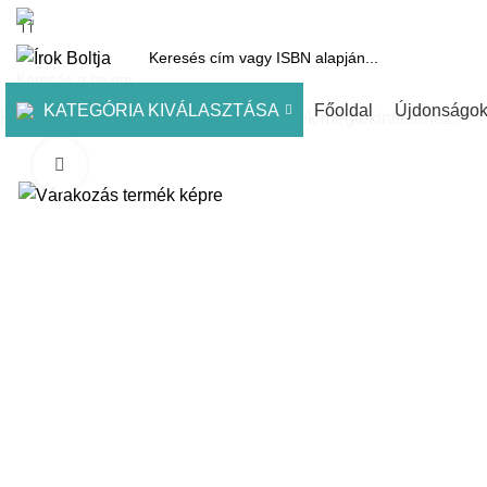
1061 Budapest, Andrássy út 45.
Pénztár
Kosár
Kínálatunk
Díjai
KATEGÓRIA KIVÁLASZTÁSA
Főoldal
Újdonságo
Kezdje el gépelni a keresett bejegyzések megtekintéséhez.
Click to enlarge