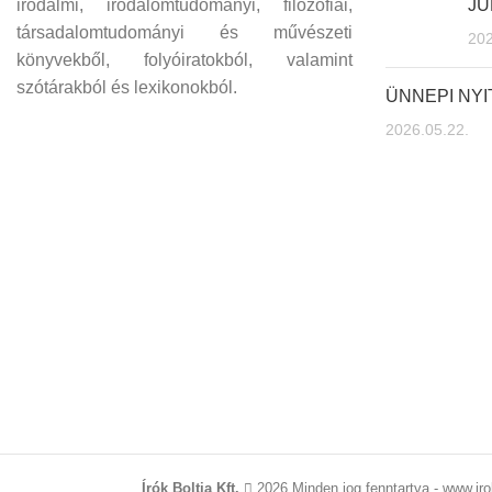
irodalmi, irodalomtudományi, filozófiai,
JÚ
társadalomtudományi és művészeti
202
könyvekből, folyóiratokból, valamint
szótárakból és lexikonokból.
ÜNNEPI NY
2026.05.22.
Írók Boltja Kft.
2026 Minden jog fenntartva - www.iro