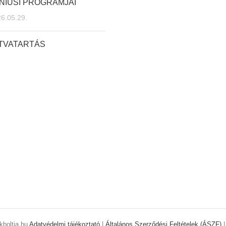
NIUSI PROGRAMJAI
6.05.29.
ITVATARTÁS
kboltja.hu
Adatvédelmi tájékoztató
|
Általános Szerződési Feltételek (ÁSZF)