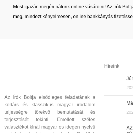
Most igazán megéri nálunk online vásárolni! Az Írók Bol
meg, mindezt kényelmesen, online bankkártyás fizetéssel
Híreink
Jún
202
Az Írók Boltja elsődleges feladatának a
Máj
kortárs és klasszikus magyar irodalom
teljességre törekvő bemutatását és
202
terjesztését tekinti. Emellett széles
választékot kínál magyar és idegen nyelvű
AZ