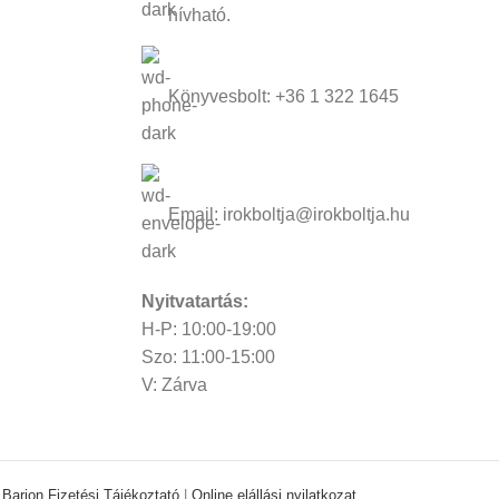
hívható.
Könyvesbolt: +36 1 322 1645
Email: irokboltja@irokboltja.hu
Nyitvatartás:
H-P: 10:00-19:00
Szo: 11:00-15:00
V: Zárva
|
Barion Fizetési Tájékoztató
|
Online elállási nyilatkozat