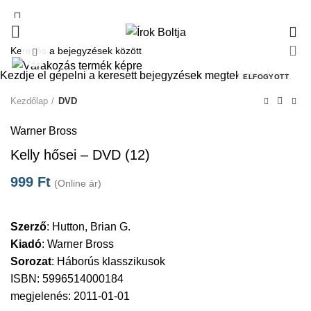
0
Click to enlarge
Kezdje el gépelni a keresett bejegyzések megtekintéséhez.
ELFOGYOTT
Kezdőlap
DVD
Warner Bross
Kelly hősei – DVD (12)
999
Ft
(Online ár)
Szerző
:
Hutton, Brian G.
Kiadó
:
Warner Bross
Sorozat
:
Háborús klasszikusok
ISBN: 5996514000184
megjelenés: 2011-01-01