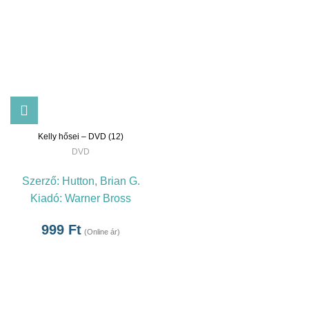
Kelly hősei – DVD (12)
DVD
Szerző:
Hutton, Brian G.
Kiadó:
Warner Bross
999
Ft
(Online ár)