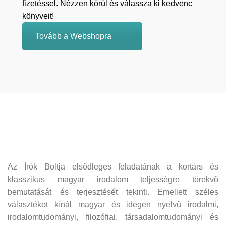
fizetéssel. Nézzen körül és válassza ki kedvenc
könyveit!
Tovább a Webshopra
Az Írók Boltja elsődleges feladatának a kortárs és
klasszikus magyar irodalom teljességre törekvő
bemutatását és terjesztését tekinti. Emellett széles
választékot kínál magyar és idegen nyelvű irodalmi,
irodalomtudományi, filozófiai, társadalomtudományi és