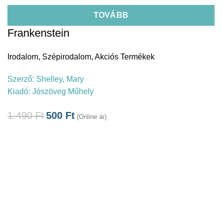
TOVÁBB
Frankenstein
Irodalom
,
Szépirodalom
,
Akciós Termékek
Szerző:
Shelley, Mary
Kiadó:
Jószöveg Műhely
1.490
Ft
500
Ft
(Online ár)