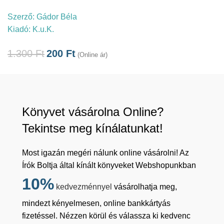
Szerző:
Gádor Béla
Kiadó:
K.u.K.
1.300
Ft
200
Ft
(Online ár)
Könyvet vásárolna Online?
Tekintse meg kínálatunkat!
Most igazán megéri nálunk online vásárolni! Az
Írók Boltja által kínált könyveket Webshopunkban
10%
kedvezménnyel
vásárolhatja meg,
mindezt kényelmesen, online bankkártyás
fizetéssel. Nézzen körül és válassza ki kedvenc