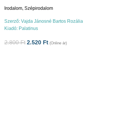
Irodalom
,
Szépirodalom
Szerző:
Vajda Jánosné Bartos Rozália
Kiadó:
Palatinus
2.800
Ft
2.520
Ft
(Online ár)