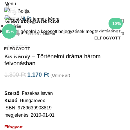
Menü
Click to enlarge
0
items
/
0
Ft
-10%
Bezárás
Bezárás
Bezárás
Bezárás
Bezárás
Bezárás
Bezárás
Bezárás
Kezdje el gépelni a keresett bejegyzések megtekintéséhez.
-10%
-66%
-58%
-10%
-10%
-10%
-10%
-85%
Kezdőlap
Irodalom
Dráma
ELFOGYOTT
Hungarovox
ELFOGYOTT
Kis Károly – Történelmi dráma három
felvonásban
1.300
Ft
1.170
Ft
(Online ár)
Szerző
:
Fazekas István
Kiadó
:
Hungarovox
ISBN: 9789639908819
megjelenés: 2010-01-01
Elfogyott