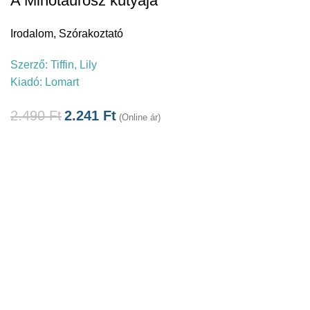
A Minótaurosz kutyája
Irodalom
,
Szórakoztató
Szerző:
Tiffin, Lily
Kiadó:
Lomart
2.490
Ft
2.241
Ft
(Online ár)