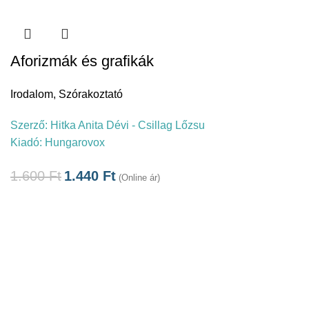
Aforizmák és grafikák
Irodalom
,
Szórakoztató
Szerző:
Hitka Anita Dévi - Csillag Lőzsu
Kiadó:
Hungarovox
1.600
Ft
1.440
Ft
(Online ár)