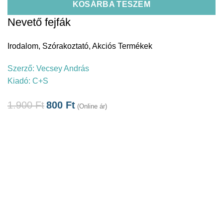
KOSÁRBA TESZEM
Nevető fejfák
Irodalom
,
Szórakoztató
,
Akciós Termékek
Szerző:
Vecsey András
Kiadó:
C+S
1.900
Ft
800
Ft
(Online ár)