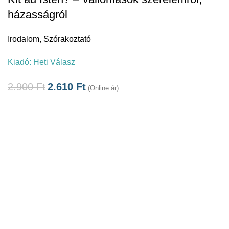
házasságról
Irodalom
,
Szórakoztató
Kiadó:
Heti Válasz
2.900
Ft
2.610
Ft
(Online ár)