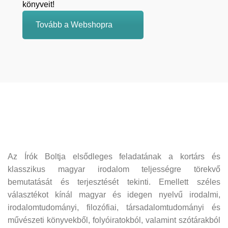
könyveit!
Tovább a Webshopra
Az Írók Boltja elsődleges feladatának a kortárs és
klasszikus magyar irodalom teljességre törekvő
bemutatását és terjesztését tekinti. Emellett széles
választékot kínál magyar és idegen nyelvű irodalmi,
irodalomtudományi, filozófiai, társadalomtudományi és
művészeti könyvekből, folyóiratokból, valamint szótárakból