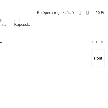
Belépés / regisztráció
/
0
Ft
ÁK
lista
Kapcsolat
te
Pont