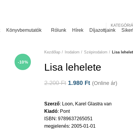
nk
Rólunk írták
KATEGÓRI
k
Könyvbemutatók
Rólunk
Hírek
Díjazottjaink
Siker
Kezdőlap
Irodalom
Szépirodalom
Lisa lehele
-10%
Lisa lehelete
2.200
Ft
1.980
Ft
(Online ár)
Szerző
:
Loon, Karel Glastra van
Kiadó
:
Pont
ISBN: 9789637265051
megjelenés: 2005-01-01