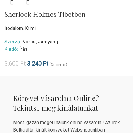
Sherlock Holmes Tibetben
Irodalom
,
Krimi
Szerző:
Norbu, Jamyang
Kiadó:
Írás
3.600
Ft
3.240
Ft
(Online ár)
Könyvet vásárolna Online?
Tekintse meg kínálatunkat!
Most igazán megéri nálunk online vásárolni! Az Írók
Boltja által kínált könyveket Webshopunkban