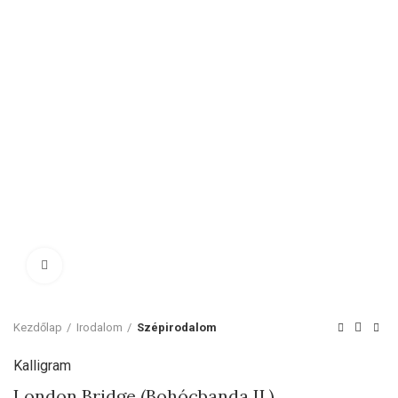
Click to enlarge
Kezdőlap
Irodalom
Szépirodalom
Kalligram
London Bridge (Bohócbanda II.)