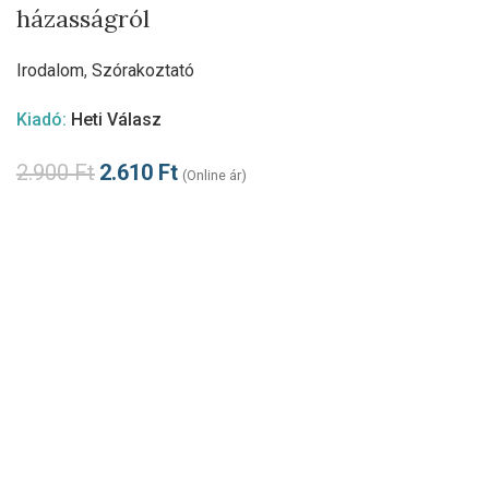
házasságról
Irodalom
,
Szórakoztató
Kiadó:
Heti Válasz
2.900
Ft
2.610
Ft
(Online ár)