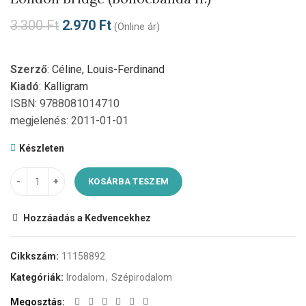
3.300
Ft
2.970
Ft
(Online ár)
Szerző
:
Céline, Louis-Ferdinand
Kiadó
:
Kalligram
ISBN: 9788081014710
megjelenés: 2011-01-01
Készleten
KOSÁRBA TESZEM
Hozzáadás a Kedvencekhez
Cikkszám:
11158892
Kategóriák:
Irodalom
,
Szépirodalom
Megosztás