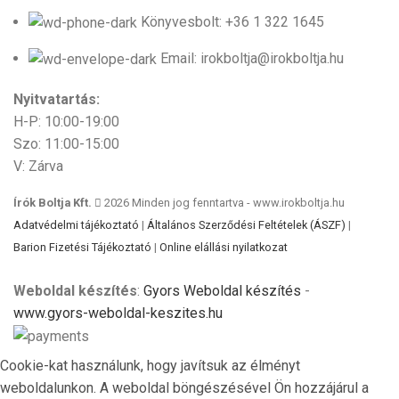
Könyvesbolt: +36 1 322 1645
Email: irokboltja@irokboltja.hu
Nyitvatartás:
H-P: 10:00-19:00
Szo: 11:00-15:00
V: Zárva
Írók Boltja Kft.
2026 Minden jog fenntartva - www.irokboltja.hu
Adatvédelmi tájékoztató
|
Általános Szerződési Feltételek (ÁSZF)
|
Barion Fizetési Tájékoztató
|
Online elállási nyilatkozat
Weboldal készítés
:
Gyors Weboldal készítés
-
www.gyors-weboldal-keszites.hu
Cookie-kat használunk, hogy javítsuk az élményt
weboldalunkon. A weboldal böngészésével Ön hozzájárul a