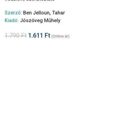
Szerző:
Ben Jelloun, Tahar
Kiadó:
Jószöveg Műhely
1.790
Ft
1.611
Ft
(Online ár)