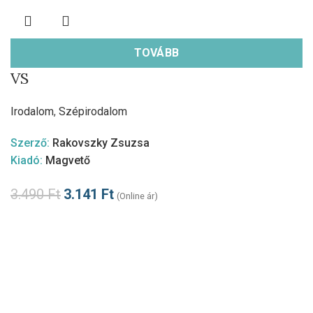
TOVÁBB
VS
Irodalom
,
Szépirodalom
Szerző:
Rakovszky Zsuzsa
Kiadó:
Magvető
3.490
Ft
3.141
Ft
(Online ár)