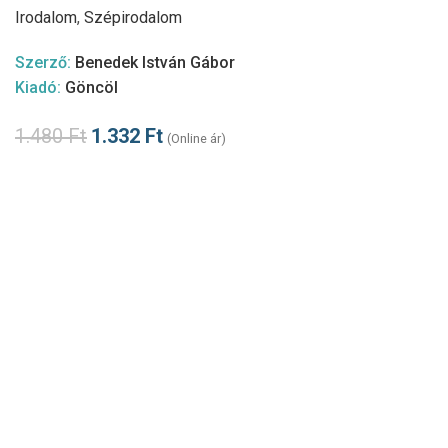
Irodalom
,
Szépirodalom
Szerző:
Benedek István Gábor
Kiadó:
Göncöl
1.480
Ft
1.332
Ft
(Online ár)