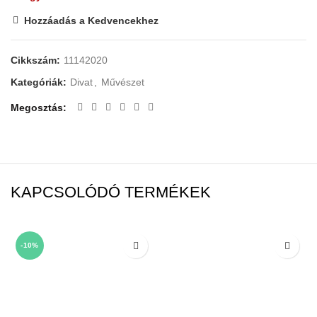
Hozzáadás a Kedvencekhez
Cikkszám:
11142020
Kategóriák:
Divat
,
Művészet
Megosztás
KAPCSOLÓDÓ TERMÉKEK
-10%