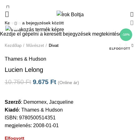
0
Click to enlarge
Kezdje el gépelni a keresett bejegyzések megtekintéséhez.
-10%
Kezdőlap
Művészet
Divat
ELFOGYOTT
Thames & Hudson
Lucien Lelong
10.750
Ft
9.675
Ft
(Online ár)
Szerző
:
Demornex, Jacqueline
Kiadó
:
Thames & Hudson
ISBN: 9780500514351
megjelenés: 2008-01-01
Elfogyott