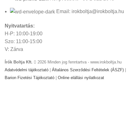
Email: irokboltja@irokboltja.hu
Nyitvatartás:
H-P: 10:00-19:00
Szo: 11:00-15:00
V: Zárva
Írók Boltja Kft.
2026 Minden jog fenntartva - www.irokboltja.hu
Adatvédelmi tájékoztató
|
Általános Szerződési Feltételek (ÁSZF)
|
Barion Fizetési Tájékoztató
|
Online elállási nyilatkozat
Weboldal készítés
:
Gyors Weboldal készítés
-
www.gyors-
weboldal-keszites.hu
Cookie-kat használunk, hogy javítsuk az élményt
weboldalunkon. A weboldal böngészésével Ön hozzájárul a
cookie-k használatához.