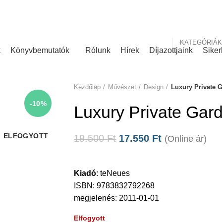
nk
Rólunk írták
KATEGÓRIÁK
k
Könyvbemutatók
Rólunk
Hírek
Díjazottjaink
Siker
Kezdőlap
Művészet
Design
Luxury Private 
-10%
Luxury Private Gar
ELFOGYOTT
19.500
Ft
17.550
Ft
(Online ár)
Kiadó
:
teNeues
ISBN: 9783832792268
megjelenés: 2011-01-01
Elfogyott