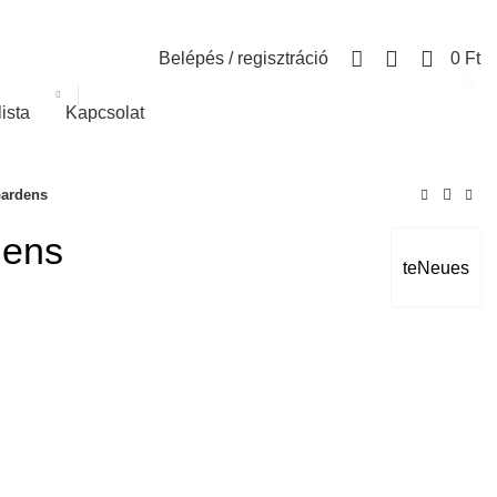
0
Belépés / regisztráció
0
Ft
lista
Kapcsolat
Gardens
dens
teNeues