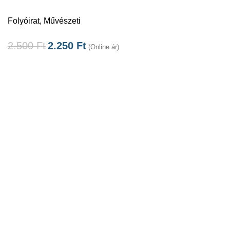
Folyóirat
,
Művészeti
2.500
Ft
2.250
Ft
(Online ár)