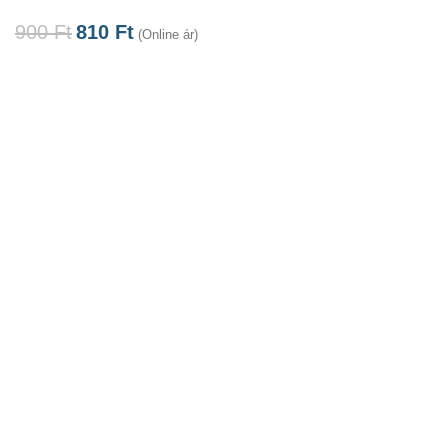
900
Ft
810
Ft
(Online ár)