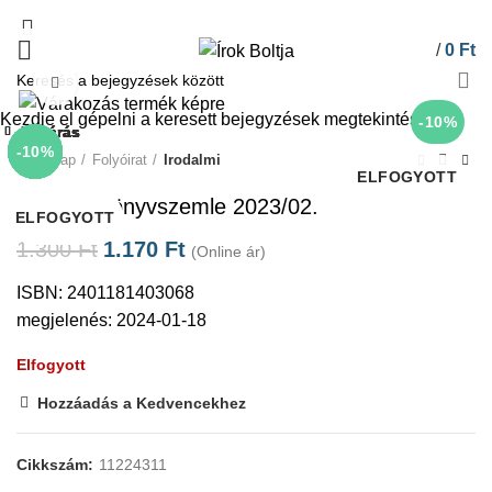
/
0
Ft
Click to enlarge
Kezdje el gépelni a keresett bejegyzések megtekintéséhez.
-10%
Bezárás
Bezárás
Bezárás
Bezárás
Bezárás
Bezárás
Bezárás
Bezárás
-10%
-10%
-10%
-10%
-10%
-10%
-10%
-10%
Kezdőlap
Folyóirat
Irodalmi
ELFOGYOTT
Magyar Könyvszemle 2023/02.
ELFOGYOTT
ELFOGYOTT
ELFOGYOTT
ELFOGYOTT
ELFOGYOTT
ELFOGYOTT
1.300
Ft
1.170
Ft
(Online ár)
ISBN: 2401181403068
megjelenés: 2024-01-18
Elfogyott
Hozzáadás a Kedvencekhez
Cikkszám:
11224311