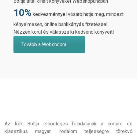
Boltja által kínált könyveket Webshopunkban
10%
kedvezménnyel
vásárolhatja meg, mindezt
kényelmesen, online bankkártyás fizetéssel.
Nézzen körül és válassza ki kedvenc könyveit!
Tovább a Webshopra
Az Írók Boltja elsődleges feladatának a kortárs és
klasszikus magyar irodalom teljességre törekvő