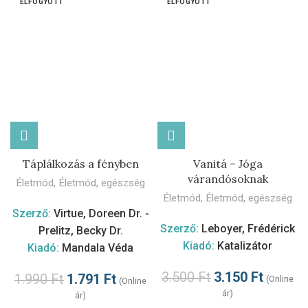
ELFOGYOTT
ELFOGYOTT
Táplálkozás a fényben
Vanitá – Jóga
várandósoknak
Életmód
,
Életmód, egészség
Életmód
,
Életmód, egészség
Szerző:
Virtue, Doreen Dr. -
Szerző:
Leboyer, Frédérick
Prelitz, Becky Dr.
Kiadó:
Katalizátor
Kiadó:
Mandala Véda
3.500
Ft
3.150
Ft
1.990
Ft
1.791
Ft
(Online
(Online
ár)
ár)