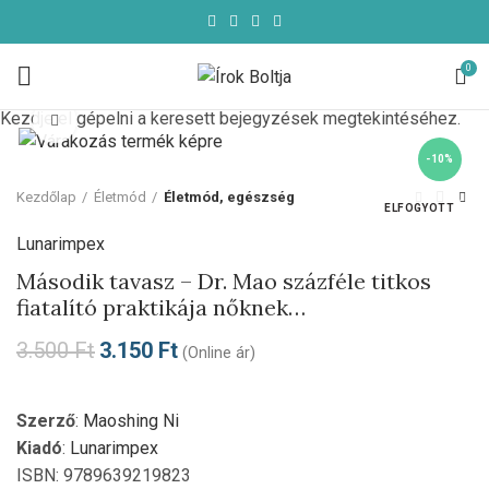
0
Kezdje el gépelni a keresett bejegyzések megtekintéséhez.
Click to enlarge
-10%
Kezdőlap
Életmód
Életmód, egészség
ELFOGYOTT
Lunarimpex
Második tavasz – Dr. Mao százféle titkos
fiatalító praktikája nőknek…
3.500
Ft
3.150
Ft
(Online ár)
Szerző
:
Maoshing Ni
Kiadó
:
Lunarimpex
ISBN: 9789639219823