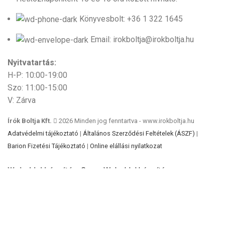
Könyvesbolt: +36 1 322 1645
Email: irokboltja@irokboltja.hu
Nyitvatartás:
H-P: 10:00-19:00
Szo: 11:00-15:00
V: Zárva
Írók Boltja Kft.
2026 Minden jog fenntartva - www.irokboltja.hu
Adatvédelmi tájékoztató
|
Általános Szerződési Feltételek (ÁSZF)
|
Barion Fizetési Tájékoztató
|
Online elállási nyilatkozat
Weboldal készítés
:
Gyors Weboldal készítés
-
www.gyors-weboldal-keszites.hu
Cookie-kat használunk, hogy javítsuk az élményt