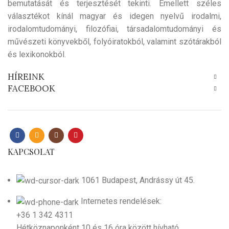
bemutatását és terjesztését tekinti. Emellett széles
választékot kínál magyar és idegen nyelvű irodalmi,
irodalomtudományi, filozófiai, társadalomtudományi és
művészeti könyvekből, folyóiratokból, valamint szótárakból
és lexikonokból.
HÍREINK
FACEBOOK
KAPCSOLAT
1061 Budapest, Andrássy út 45.
Internetes rendelések:
+36 1 342 4311
Hétköznaponként 10 és 16 óra között hívható.