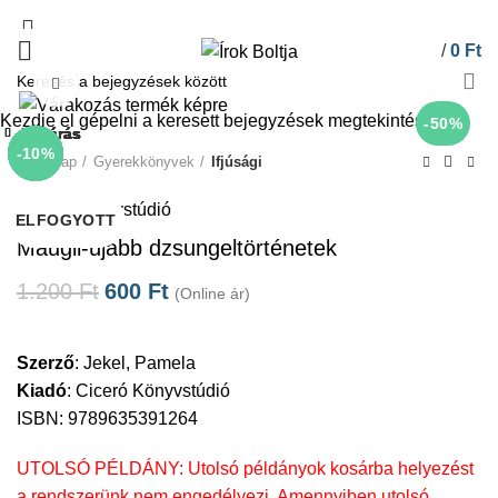
/
0
Ft
Click to enlarge
Kezdje el gépelni a keresett bejegyzések megtekintéséhez.
-50%
Bezárás
Bezárás
Bezárás
Bezárás
Bezárás
Bezárás
Bezárás
Bezárás
-10%
-10%
-10%
-10%
-10%
-10%
-10%
-10%
Kezdőlap
Gyerekkönyvek
Ifjúsági
Ciceró Könyvstúdió
ELFOGYOTT
ELFOGYOTT
ELFOGYOTT
ELFOGYOTT
ELFOGYOTT
ELFOGYOTT
ELFOGYOTT
ELFOGYOTT
Maugli-újabb dzsungeltörténetek
1.200
Ft
600
Ft
(Online ár)
Szerző
:
Jekel, Pamela
Kiadó
:
Ciceró Könyvstúdió
ISBN: 9789635391264
UTOLSÓ PÉLDÁNY: Utolsó példányok kosárba helyezést
a rendszerünk nem engedélyezi. Amennyiben utolsó