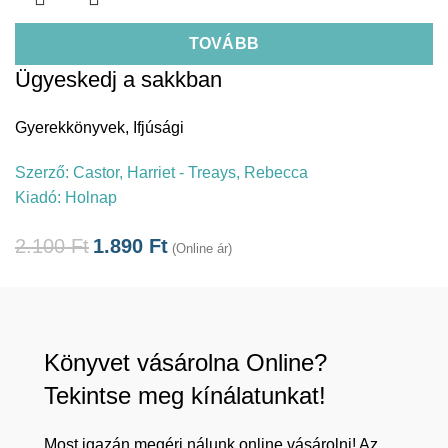
TOVÁBB
Ügyeskedj a sakkban
Gyerekkönyvek
,
Ifjúsági
Szerző:
Castor, Harriet - Treays, Rebecca
Kiadó:
Holnap
2.100
Ft
1.890
Ft
(Online ár)
Könyvet vásárolna Online?
Tekintse meg kínálatunkat!
Most igazán megéri nálunk online vásárolni! Az