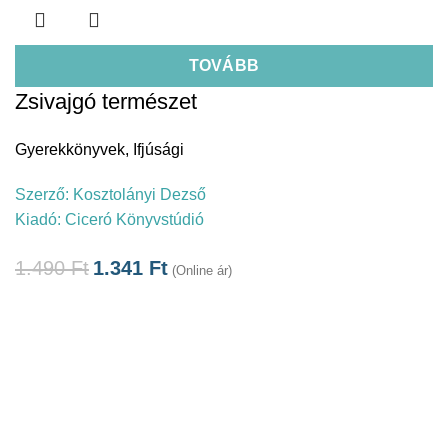
TOVÁBB
Zsivajgó természet
Gyerekkönyvek
,
Ifjúsági
Szerző:
Kosztolányi Dezső
Kiadó:
Ciceró Könyvstúdió
1.490
Ft
1.341
Ft
(Online ár)