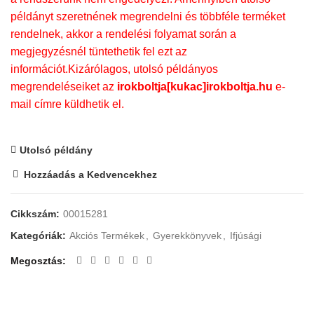
példányt szeretnének megrendelni és többféle terméket
rendelnek, akkor a rendelési folyamat során a
megjegyzésnél tüntethetik fel ezt az
információt.Kizárólagos, utolsó példányos
megrendeléseiket az
irokboltja[kukac]irokboltja.hu
e-
mail címre küldhetik el.
Utolsó példány
Hozzáadás a Kedvencekhez
Cikkszám:
00015281
Kategóriák:
Akciós Termékek
,
Gyerekkönyvek
,
Ifjúsági
Megosztás