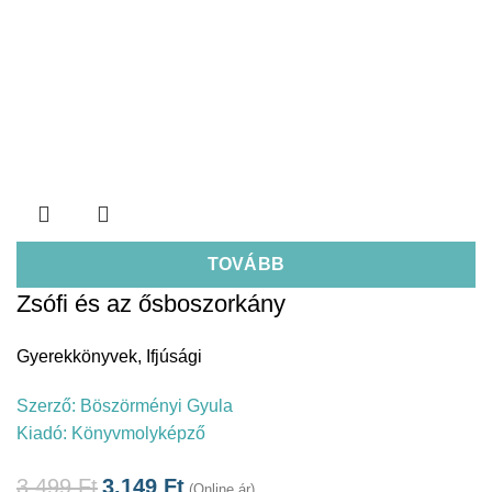
TOVÁBB
Zsófi és az ősboszorkány
Gyerekkönyvek
,
Ifjúsági
Szerző:
Böszörményi Gyula
Kiadó:
Könyvmolyképző
3.499
Ft
3.149
Ft
(Online ár)