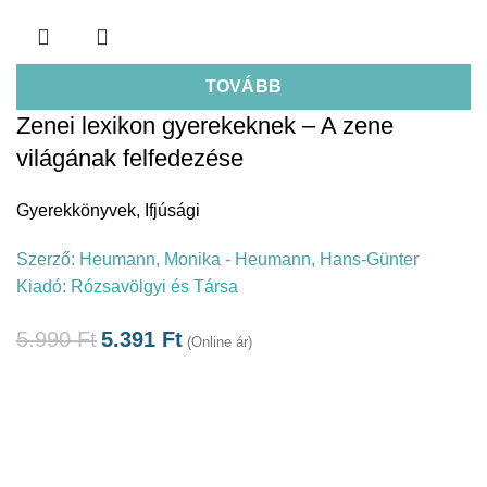
TOVÁBB
Zenei lexikon gyerekeknek – A zene
világának felfedezése
Gyerekkönyvek
,
Ifjúsági
Szerző:
Heumann, Monika - Heumann, Hans-Günter
Kiadó:
Rózsavölgyi és Társa
5.990
Ft
5.391
Ft
(Online ár)