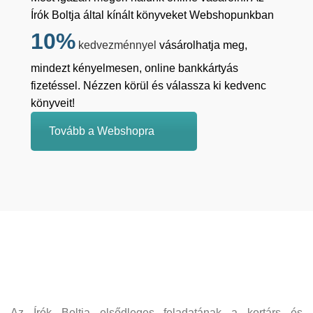
Írók Boltja által kínált könyveket Webshopunkban
10%
kedvezménnyel
vásárolhatja meg,
mindezt kényelmesen, online bankkártyás
fizetéssel. Nézzen körül és válassza ki kedvenc
könyveit!
Tovább a Webshopra
Az Írók Boltja elsődleges feladatának a kortárs és