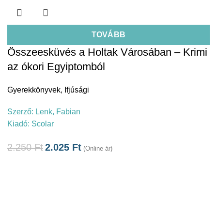
TOVÁBB
Összeesküvés a Holtak Városában – Krimi
az ókori Egyiptomból
Gyerekkönyvek
,
Ifjúsági
Szerző:
Lenk, Fabian
Kiadó:
Scolar
2.250
Ft
2.025
Ft
(Online ár)