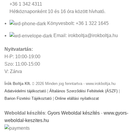
+36 1 342 4311
Hétköznaponként 10 és 16 óra között hívható.
Könyvesbolt: +36 1 322 1645
Email: irokboltja@irokboltja.hu
Nyitvatartás:
H-P: 10:00-19:00
Szo: 11:00-15:00
V: Zárva
Írók Boltja Kft.
2026 Minden jog fenntartva - www.irokboltja.hu
Adatvédelmi tájékoztató
|
Általános Szerződési Feltételek (ÁSZF)
|
Barion Fizetési Tájékoztató
|
Online elállási nyilatkozat
Weboldal készítés
:
Gyors Weboldal készítés
-
www.gyors-
weboldal-keszites.hu