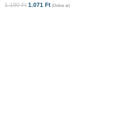
1.190
Ft
1.071
Ft
(Online ár)