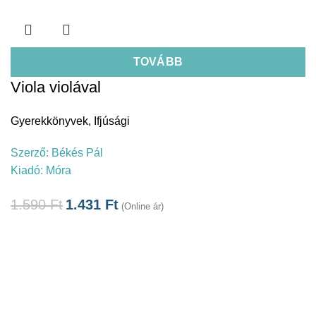
TOVÁBB
Viola violával
Gyerekkönyvek
,
Ifjúsági
Szerző:
Békés Pál
Kiadó:
Móra
1.590
Ft
1.431
Ft
(Online ár)