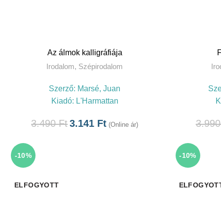
TOVÁBB
K
Az álmok kalligráfiája
Irodalom
,
Szépirodalom
Ir
Szerző:
Marsé, Juan
Sze
Kiadó:
L'Harmattan
K
3.490
Ft
3.141
Ft
3.99
(Online ár)
-10%
-10%
ELFOGYOTT
ELFOGYOT