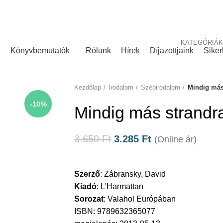
nk
Rólunk írták
KATEGÓRIÁK
k
Könyvbemutatók
Rólunk
Hírek
Díjazottjaink
Siker
Kezdőlap
Irodalom
Szépirodalom
Mindig más
-10%
Mindig más strandr
3.650
Ft
3.285
Ft
(Online ár)
Szerző
:
Zábransky, David
Kiadó
:
L'Harmattan
Sorozat
:
Valahol Európában
ISBN: 9789632365077