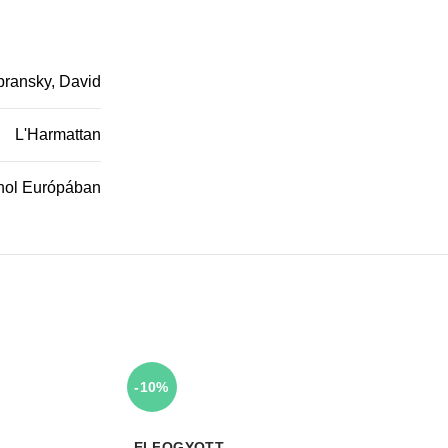
bransky, David
L'Harmattan
hol Európában
-10%
ELFOGYOTT