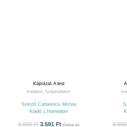
TOVÁBB
Káprázat. A test
A
Irodalom
,
Szépirodalom
Ir
Szerző:
Cartarescu, Mircea
S
Kiadó:
L'Harmattan
K
3.990
Ft
3.591
Ft
3.99
(Online ár)