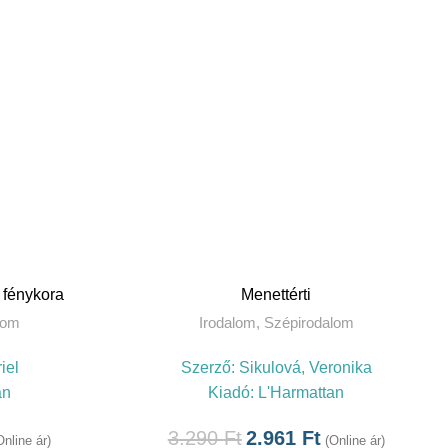
TOVÁBB
 fénykora
Menettérti
lom
Irodalom
,
Szépirodalom
iel
Szerző:
Sikulová, Veronika
an
Kiadó:
L'Harmattan
3.290
Ft
2.961
Ft
Online ár)
(Online ár)