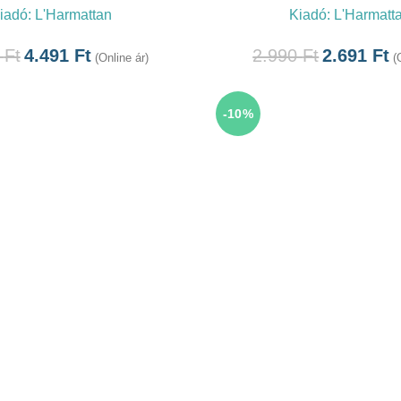
iadó:
L'Harmattan
Kiadó:
L'Harmatt
0
Ft
4.491
Ft
2.990
Ft
2.691
Ft
(Online ár)
(
-10%