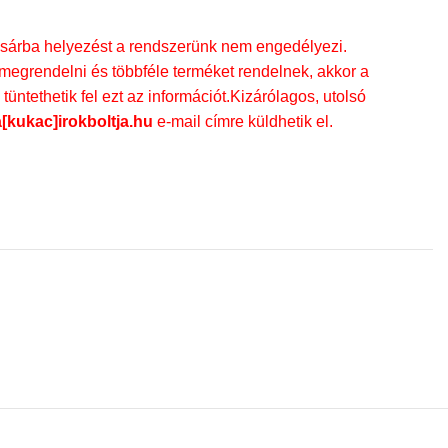
rba helyezést a rendszerünk nem engedélyezi.
egrendelni és többféle terméket rendelnek, akkor a
üntethetik fel ezt az információt.Kizárólagos, utolsó
a[kukac]irokboltja.hu
e-mail címre küldhetik el.