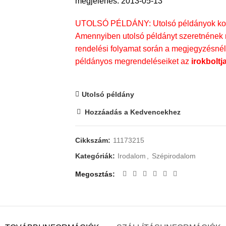
megjelenés: 2013-05-13
UTOLSÓ PÉLDÁNY: Utolsó példányok kosá
Amennyiben utolsó példányt szeretnének m
rendelési folyamat során a megjegyzésnél t
példányos megrendeléseiket az
irokboltj
Utolsó példány
Hozzáadás a Kedvencekhez
Cikkszám:
11173215
Kategóriák:
Irodalom
,
Szépirodalom
Megosztás