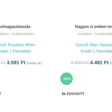
OSÁRBA TESZEM
Felmagasztosulás
Nagyon is emberi r
odalom
,
Szépirodalom
Irodalom
,
Szépiroda
rző:
Ruszkov, Milen
Szerző:
Mari, Aless
iadó:
L'Harmattan
Kiadó:
L'Harmatt
0
Ft
3.591
Ft
4.990
Ft
4.491
Ft
(Online ár)
(
-10%
T
ELFOGYOTT