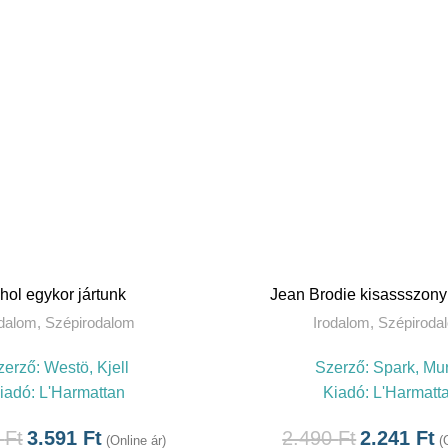
TOVÁBB
TOVÁBB
hol egykor jártunk
Jean Brodie kisassszony
odalom
,
Szépirodalom
Irodalom
,
Szépiroda
zerző:
Westö, Kjell
Szerző:
Spark, Mur
iadó:
L'Harmattan
Kiadó:
L'Harmatt
0
Ft
3.591
Ft
2.490
Ft
2.241
Ft
(Online ár)
(