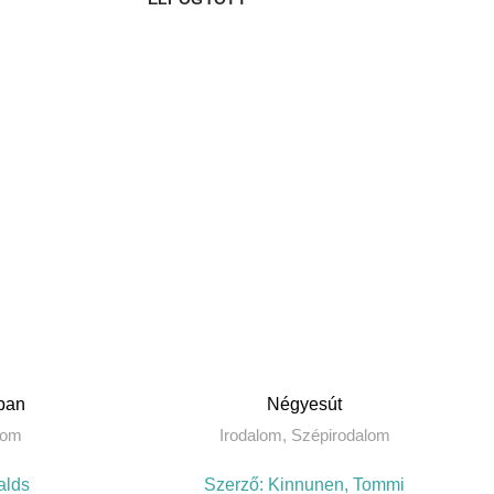
EM
TOVÁBB
ban
Négyesút
lom
Irodalom
,
Szépirodalom
alds
Szerző:
Kinnunen, Tommi