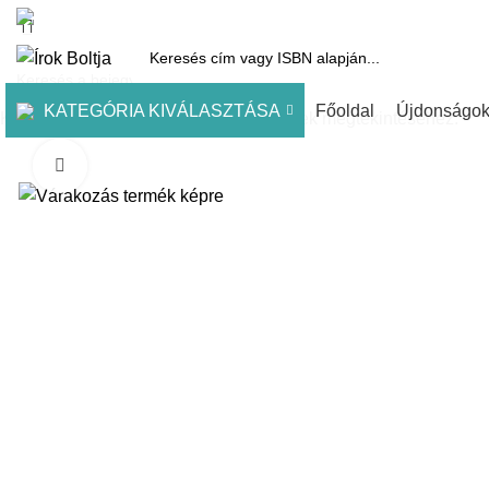
1061 Budapest, Andrássy út 45.
Pénztár
Kosár
Kínálatunk
Díjai
KATEGÓRIA KIVÁLASZTÁSA
Főoldal
Újdonságo
Kezdje el gépelni a keresett bejegyzések megtekintéséhez.
Click to enlarge