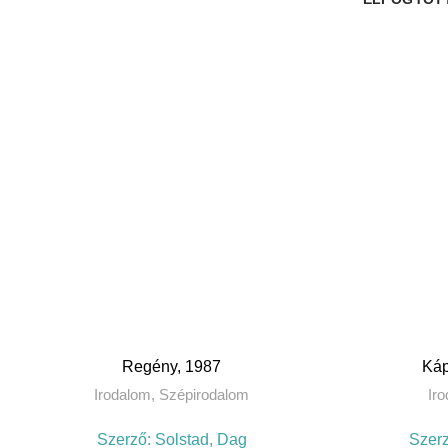
Regény, 1987
Káp
Irodalom
,
Szépirodalom
Ir
Szerző:
Solstad, Dag
Szer