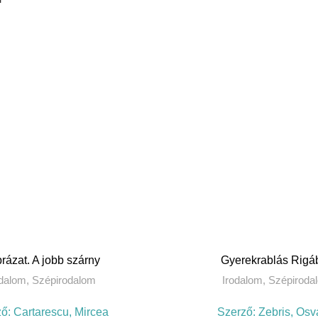
TOVÁBB
KOSÁRBA TESZ
rázat. A jobb szárny
Gyerekrablás Rigá
odalom
,
Szépirodalom
Irodalom
,
Szépiroda
ző:
Cartarescu, Mircea
Szerző:
Zebris, Osv