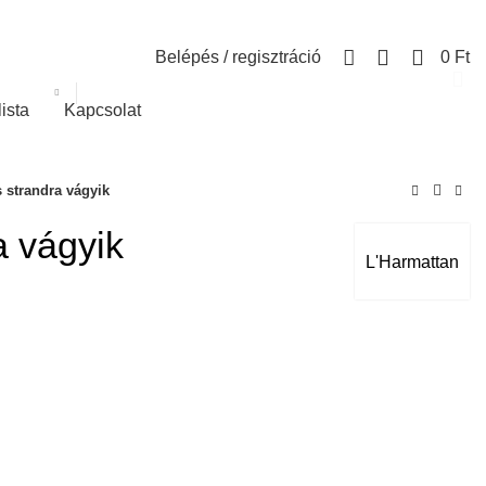
0
Belépés / regisztráció
0
Ft
lista
Kapcsolat
 strandra vágyik
a vágyik
L'Harmattan