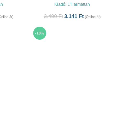
an
Kiadó:
L'Harmattan
3.490
Ft
3.141
Ft
Online ár)
(Online ár)
-10%