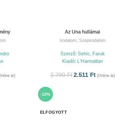
KOSÁRBA TESZEM
emény
Az Una hullámai
lom
Irodalom
,
Szépirodalom
andro
Szerző:
Sehic, Faruk
an
Kiadó:
L'Harmattan
2.790
Ft
2.511
Ft
Online ár)
(Online ár)
-10%
ELFOGYOTT