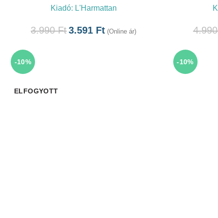
Kiadó:
L'Harmattan
K
3.990
Ft
3.591
Ft
4.99
(Online ár)
-10%
-10%
ELFOGYOTT