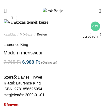
0
Click to enlarge
-10%
Kezdőlap
Művészet
Design
ELFOGYOTT
Laurence King
Modern menswear
7.765
Ft
6.988
Ft
(Online ár)
Szerző
:
Davies, Hywel
Kiadó
:
Laurence King
ISBN: 9781856695954
megjelenés: 2009-01-01
Elfogyott