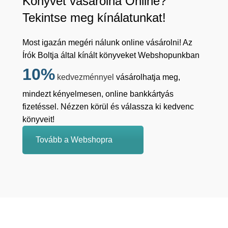
Könyvet vásárolna Online?
Tekintse meg kínálatunkat!
Most igazán megéri nálunk online vásárolni! Az
Írók Boltja által kínált könyveket Webshopunkban
10%
kedvezménnyel
vásárolhatja meg,
mindezt kényelmesen, online bankkártyás
fizetéssel. Nézzen körül és válassza ki kedvenc
könyveit!
Tovább a Webshopra