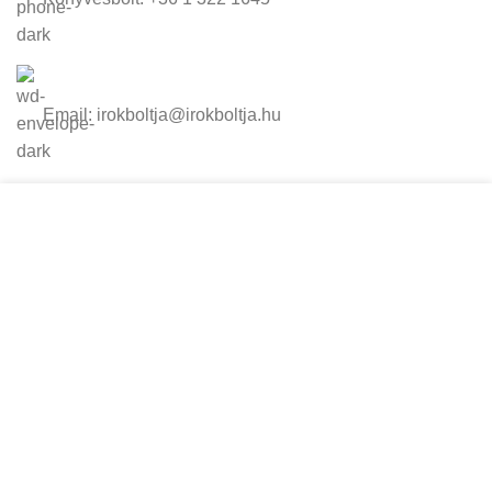
Email: irokboltja@irokboltja.hu
Nyitvatartás:
Cookie-kat használunk, hogy javítsuk az élményt
H-P: 10:00-19:00
weboldalunkon. A weboldal böngészésével Ön
Szo: 11:00-15:00
hozzájárul a cookie-k használatához.
V: Zárva
TOVÁBBI INFORMÁCIÓK
ELFOGADOM
Írók Boltja Kft.
2026 Minden jog fenntartva - www.irokboltja.hu
Adatvédelmi tájékoztató
|
Általános Szerződési Feltételek (ÁSZF)
|
Barion Fizetési Tájékoztató
|
Online elállási nyilatkozat
Weboldal készítés
:
Gyors Weboldal készítés
-
www.gyors-