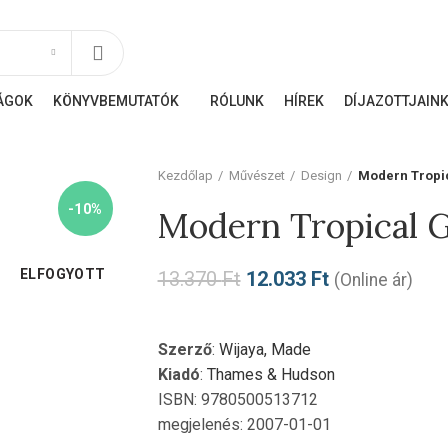
ÁLATUNK
DÍJAINK
RÓLUNK ÍRTÁK
ÁGOK
KÖNYVBEMUTATÓK
RÓLUNK
HÍREK
DÍJAZOTTJAIN
Kezdőlap
Művészet
Design
Modern Tropi
-10%
Modern Tropical 
ELFOGYOTT
13.370
Ft
12.033
Ft
(Online ár)
Szerző
:
Wijaya, Made
Kiadó
:
Thames & Hudson
ISBN: 9780500513712
megjelenés: 2007-01-01