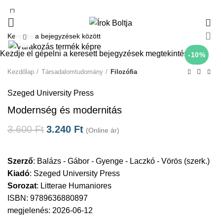
0
Click to enlarge
Kezdje el gépelni a keresett bejegyzések megtekintéséhez.
-10%
Kezdőlap
Társadalomtudomány
Filozófia
Szeged University Press
Modernség és modernitás
3.600
Ft
3.240
Ft
(Online ár)
Szerző
:
Balázs - Gábor - Gyenge - Laczkó - Vörös (szerk.)
Kiadó
:
Szeged University Press
Sorozat
:
Litterae Humaniores
ISBN: 9789636880897
megjelenés: 2026-06-12