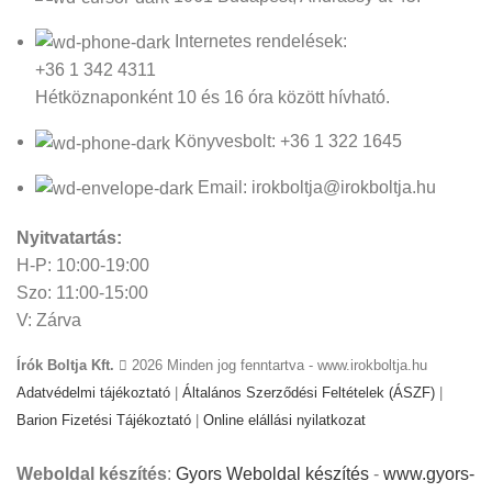
Internetes rendelések:
+36 1 342 4311
Hétköznaponként 10 és 16 óra között hívható.
Könyvesbolt: +36 1 322 1645
Email: irokboltja@irokboltja.hu
Nyitvatartás:
H-P: 10:00-19:00
Szo: 11:00-15:00
V: Zárva
Írók Boltja Kft.
2026 Minden jog fenntartva - www.irokboltja.hu
Adatvédelmi tájékoztató
|
Általános Szerződési Feltételek (ÁSZF)
|
Barion Fizetési Tájékoztató
|
Online elállási nyilatkozat
Weboldal készítés
:
Gyors Weboldal készítés
-
www.gyors-