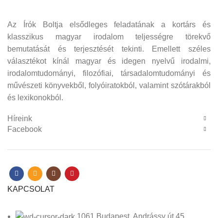
Az Írók Boltja elsődleges feladatának a kortárs és
klasszikus magyar irodalom teljességre törekvő
bemutatását és terjesztését tekinti. Emellett széles
választékot kínál magyar és idegen nyelvű irodalmi,
irodalomtudományi, filozófiai, társadalomtudományi és
művészeti könyvekből, folyóiratokból, valamint szótárakból
és lexikonokból.
Híreink
Facebook
KAPCSOLAT
1061 Budapest, Andrássy út 45.