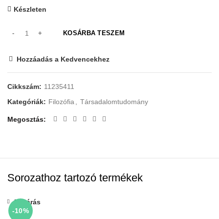
Készleten
KOSÁRBA TESZEM
Hozzáadás a Kedvencekhez
Cikkszám:
11235411
Kategóriák:
Filozófia
,
Társadalomtudomány
Megosztás
Sorozathoz tartozó termékek
Bezárás
-10%