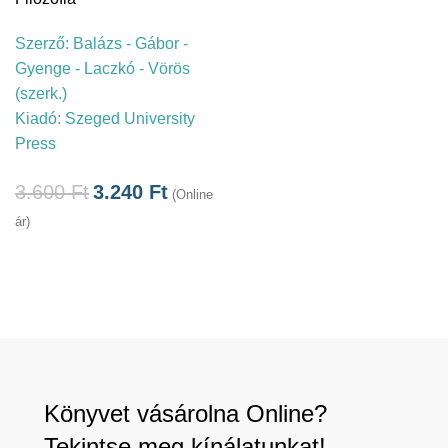
Szerző:
Balázs - Gábor -
Gyenge - Laczkó - Vörös
(szerk.)
Kiadó:
Szeged University
Press
3.600
Ft
3.240
Ft
(Online
ár)
Könyvet vásárolna Online?
Tekintse meg kínálatunkat!