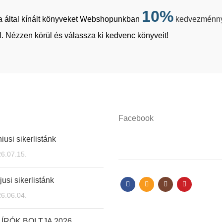
10%
tja által kínált könyveket Webshopunkban
kedvezménn
. Nézzen körül és válassza ki kedvenc könyveit!
Facebook
iusi sikerlistánk
6.07.15.
usi sikerlistánk
6.06.04.
 ÍRÓK BOLTJA 2026.