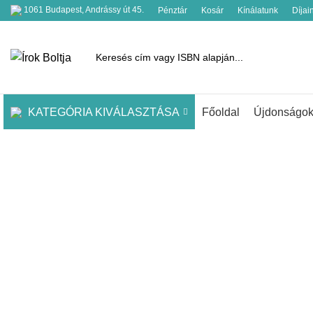
1061 Budapest, Andrássy út 45.
Pénztár
Kosár
Kínálatunk
Díjai
KATEGÓRIA KIVÁLASZTÁSA
Főoldal
Újdonságo