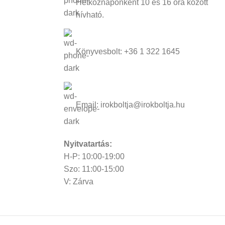
Hétköznaponként 10 és 16 óra között
hívható.
Könyvesbolt: +36 1 322 1645
Email: irokboltja@irokboltja.hu
Nyitvatartás:
H-P: 10:00-19:00
Szo: 11:00-15:00
V: Zárva