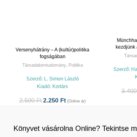
K
Münchhau
kezdjünk 
KOSÁRBA TESZEM
Versenyhátrány – A (kultúr)politika
Társa
fogságában
Társadalomtudomány
,
Politika
Szerző:
Ha
Szerző:
L. Simon László
Kiadó:
Kortárs
3.40
2.500
Ft
2.250
Ft
(Online ár)
Könyvet vásárolna Online? Tekintse m