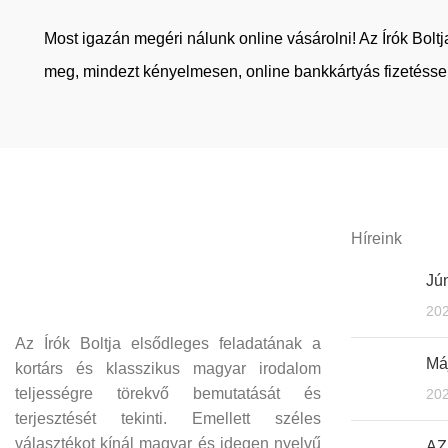
Most igazán megéri nálunk online vásárolni! Az Írók Bol
meg, mindezt kényelmesen, online bankkártyás fizetéssel
Híreink
Jún
202
Az Írók Boltja elsődleges feladatának a
Máj
kortárs és klasszikus magyar irodalom
teljességre törekvő bemutatását és
202
terjesztését tekinti. Emellett széles
választékot kínál magyar és idegen nyelvű
AZ