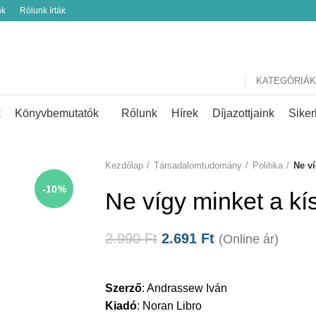
nk
Rólunk írták
KATEGÓRIÁK
k
Könyvbemutatók
Rólunk
Hírek
Díjazottjaink
Siker
Kezdőlap
Társadalomtudomány
Politika
Ne ví
-10%
Ne vígy minket a kí
2.990
Ft
2.691
Ft
(Online ár)
Szerző
:
Andrassew Iván
Kiadó
:
Noran Libro