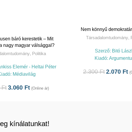
KOSÁRBA TESZ
Nem könnyű demokratán
Társadalomtudomány
,
OSÁRBA TESZEM
sen báró kerestetik – Mit
a nagy magyar válsággal?
Szerző:
Bitó Lász
dalomtudomány
,
Politika
Kiadó:
Argument
nkiss Elemér - Heltai Péter
2.300
Ft
2.070
Ft
(
Kiadó:
Médiavilág
0
Ft
3.060
Ft
(Online ár)
eg kínálatunkat!