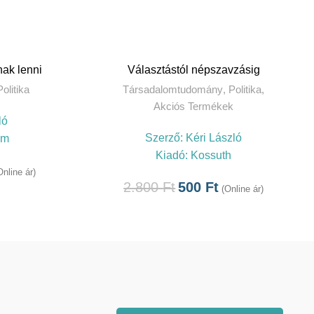
EM
KOSÁRBA TESZEM
ak lenni
Választástól népszavzásig
Politika
Társadalomtudomány
,
Politika
,
Akciós Termékek
ló
Szerző:
Kéri László
um
Kiadó:
Kossuth
Online ár)
2.800
Ft
500
Ft
(Online ár)