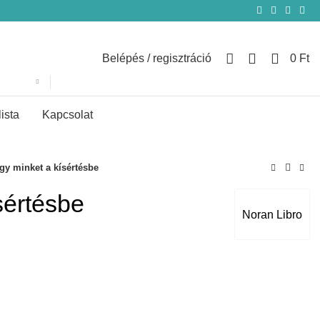
0
Belépés / regisztráció
0
Ft
lista
Kapcsolat
gy minket a kísértésbe
sértésbe
Noran Libro