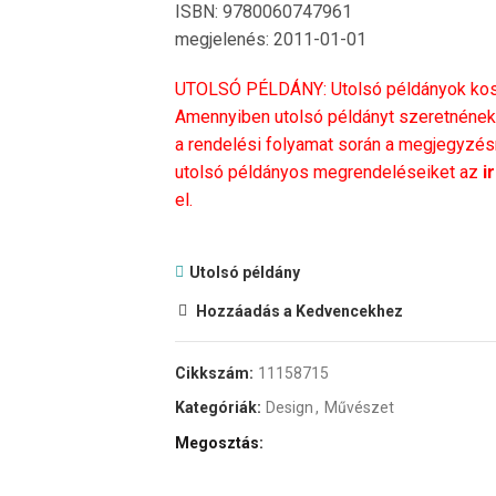
ISBN: 9780060747961
megjelenés: 2011-01-01
UTOLSÓ PÉLDÁNY: Utolsó példányok kosá
Amennyiben utolsó példányt szeretnének 
a rendelési folyamat során a megjegyzésné
utolsó példányos megrendeléseiket az
i
el.
Utolsó példány
Hozzáadás a Kedvencekhez
Cikkszám:
11158715
Kategóriák:
Design
,
Művészet
Megosztás