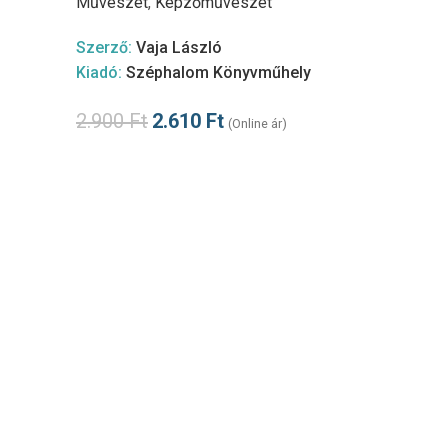
Művészet
,
Képzőművészet
Szerző:
Vaja László
Kiadó:
Széphalom Könyvműhely
2.900
Ft
2.610
Ft
(Online ár)