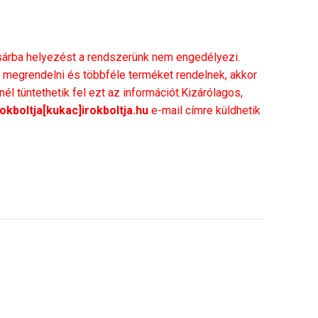
rba helyezést a rendszerünk nem engedélyezi.
megrendelni és többféle terméket rendelnek, akkor
l tüntethetik fel ezt az információt.Kizárólagos,
rokboltja[kukac]irokboltja.hu
e-mail címre küldhetik