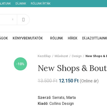
ÁLATUNK
DÍJAINK
RÓLUNK ÍRTÁK
ÁGOK
KÖNYVBEMUTATÓK
RÓLUNK
HÍREK
DÍJAZOTTJAIN
Kezdőlap
Művészet
Design
New Shops & 
-10%
New Shops & Bout
13.500
Ft
12.150
Ft
(Online ár)
Szerző
:
Serrats, Marta
Kiadó
:
Collins Design