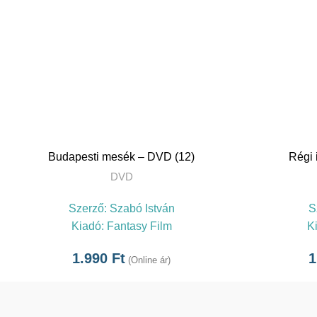
TOVÁBB
Budapesti mesék – DVD (12)
Régi 
DVD
Szerző:
Szabó István
S
Kiadó:
Fantasy Film
K
1.990
Ft
1
(Online ár)