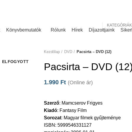
nk
Rólunk írták
KATEGÓRIÁK
k
Könyvbemutatók
Rólunk
Hírek
Díjazottjaink
Siker
Kezdőlap
DVD
Pacsirta – DVD (12)
ELFOGYOTT
Pacsirta – DVD (12
1.990
Ft
(Online ár)
Szerző
:
Mamcserov Frigyes
Kiadó
:
Fantasy Film
Sorozat
:
Magyar filmek gyűjteménye
ISBN: 5999546331127