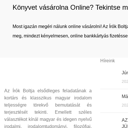
Könyvet vásárolna Online? Tekintse m
Most igazán megéri nálunk online vásárolni! Az Írók Bol
meg, mindezt kényelmesen, online bankkártyás fizetéssel
Híreink
Jún
202
Az Írók Boltja elsődleges feladatának a
Máj
kortárs és klasszikus magyar irodalom
teljességre törekvő bemutatását és
202
terjesztését tekinti. Emellett széles
választékot kínál magyar és idegen nyelvű
AZ
irodalmi, irodalomtudományi, filozófiai,
JÚ