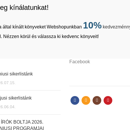
eg kínálatunkat!
10%
tja által kínált könyveket Webshopunkban
kedvezménn
. Nézzen körül és válassza ki kedvenc könyveit!
Facebook
iusi sikerlistánk
6.07.15.
usi sikerlistánk
6.06.04.
 ÍRÓK BOLTJA 2026.
NIUSI PROGRAMJAI