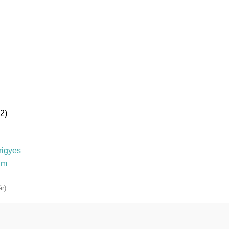
2)
rigyes
lm
ár)