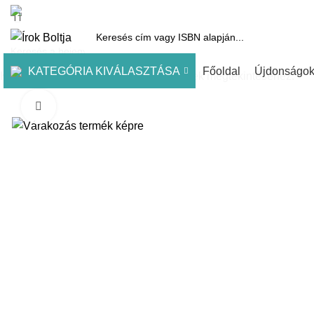
1061 Budapest, Andrássy út 45.
Pénztár
Kosár
Kínálatunk
Díjai
KATEGÓRIA KIVÁLASZTÁSA
Főoldal
Újdonságo
Kezdje el gépelni a keresett bejegyzések megtekintéséhez.
Click to enlarge