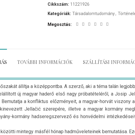
Cikkszám:
11221926
Kategóriák:
Társadalomtudomány
,
Történe
Megosztás
RÁS
TOVÁBBI INFORMÁCIÓK
SZÁLLÍTÁSI INFORMÁ
szakát állítja a középpontba. A szerző, aki a téma talán legjobb
állított új magyar haderő első nagy próbatételéről, a Josip Jella
l. Bemutatja a konfliktus előzményeit, a magyar-horvát viszony
 kinevezett Jellačić szerepére, illetve a magyar kormány me
tthyány-kormány hadseregszervező és honvédelmi intézkedéseiv
. közötti mintegy másfél hónap hadműveleteinek bemutatása. E