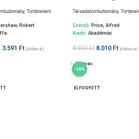
omtudomány
,
Történelem
Társadalomtudomány
,
Történe
ershaw, Robert
Szerző:
Price, Alfred
ffa
Kiadó:
Akadémiai
t
3.591
Ft
8.900
Ft
8.010
Ft
(Online ár)
(Online ár)
Bezárás
-10%
OTT
ELFOGYOTT