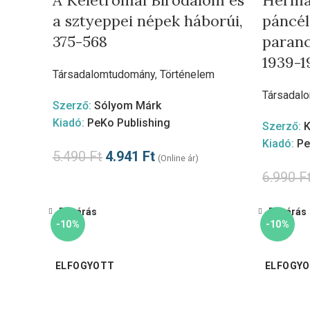
A Keletrómai Birodalom és
Herma
a sztyeppei népek háborúi,
páncél
375-568
paranc
1939-1
Társadalomtudomány
,
Történelem
Társadal
Szerző:
Sólyom Márk
Kiadó:
PeKo Publishing
Szerző:
K
Kiadó:
Pe
5.490
Ft
4.941
Ft
(Online ár)
6.990
F
Bezárás
Bezárás
-10%
-10%
ELFOGYOTT
ELFOGY