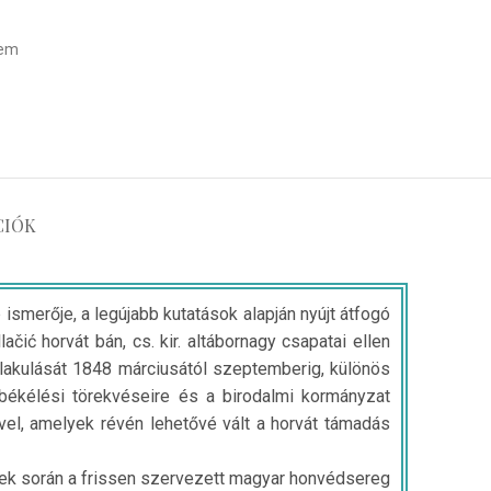
lem
CIÓK
 ismerője, a legújabb kutatások alapján nyújt átfogó
čić horvát bán, cs. kir. altábornagy csapatai ellen
 alakulását 1848 márciusától szeptemberig, különös
gbékélési törekvéseire és a birodalmi kormányzat
el, amelyek révén lehetővé vált a horvát támadás
zek során a frissen szervezett magyar honvédsereg