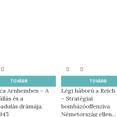
TOVÁBB
TOVÁBB
tca Arnhemben – A
Légi háború a Reich 
llás és a
– Stratégiai
badulás drámája,
bombázóoffenzíva
945
Németország ellen…