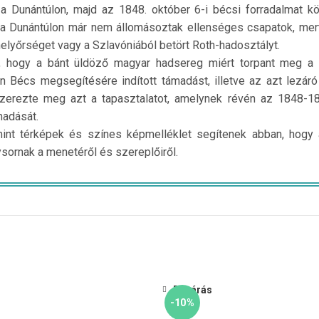
 a Dunántúlon, majd az 1848. október 6-i bécsi forradalmat 
 Dunántúlon már nem állomásoztak ellenséges csapatok, mert v
helyőrséget vagy a Szlavóniából betört Roth-hadosztályt.
ól, hogy a bánt üldöző magyar hadsereg miért torpant meg a L
n Bécs megsegítésére indított támadást, illetve az azt lezá
ezte meg azt a tapasztalatot, amelynek révén az 1848-1849. 
madását.
int térképek és színes képmelléklet segítenek abban, hogy
sornak a menetéről és szereplőiről.
Bezárás
-10%