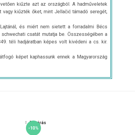
követően kiűzte azt az országból. A hadműveletek
agy kiűzték őket, mint Jellačić támadó seregét,
ajtánál, és miért nem sietett a forradalmi Bécs
ró schwechati csatát mutatja be. Összességében a
téli hadjáratban képes volt kivédeni a cs. kir.
 átfogó képet kaphassunk ennek a Magyarország
Bezárás
-10%