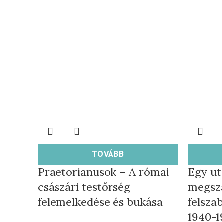
TOVÁBB
Praetorianusok – A római
Egy u
császári testőrség
megszá
felemelkedése és bukása
felsza
1940-1