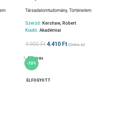
lem
Társadalomtudomány
,
Történelem
Szerző:
Kershaw, Robert
Kiadó:
Akadémiai
4.900
Ft
4.410
Ft
(Online ár)
Bezárás
-10%
ELFOGYOTT