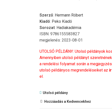
Szerző
:
Hermann Róbert
Kiadó
:
Peko Kiadó
Sorozat
:
Hadiakadémia
ISBN: 9786155583827
megjelenés: 2023-08-01
UTOLSÓ PÉLDÁNY: Utolsó példányok kosá
Amennyiben utolsó példányt szeretnének 
a rendelési folyamat során a megjegyzésné
utolsó példányos megrendeléseiket az
i
el.
Utolsó példány
Hozzáadás a Kedvencekhez