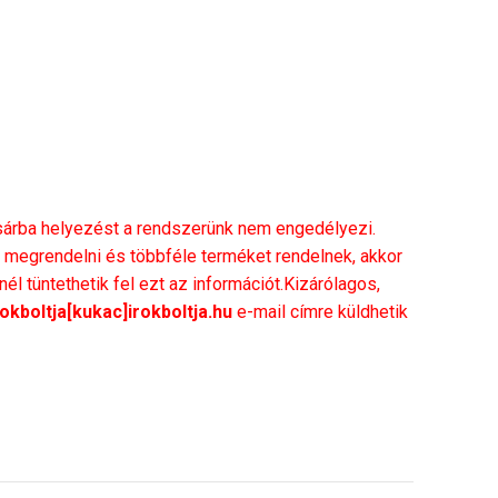
rba helyezést a rendszerünk nem engedélyezi.
megrendelni és többféle terméket rendelnek, akkor
l tüntethetik fel ezt az információt.Kizárólagos,
rokboltja[kukac]irokboltja.hu
e-mail címre küldhetik