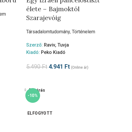
áború
Egy izraeli páncélostiszt
élete – Bajmoktól
lem
Szarajevóig
Társadalomtudomány
,
Történelem
Szerző:
Raviv, Tuvja
Kiadó:
Peko Kiadó
5.490
Ft
4.941
Ft
(Online ár)
Bezárás
-10%
ELFOGYOTT