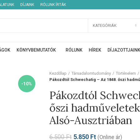
ÁLATUNK
DÍJAINK
RÓLUNK ÍRTÁK
KATEGÓRIÁK
ÁGOK
KÖNYVBEMUTATÓK
RÓLUNK
HÍREK
DÍJAZOTTJAIN
Kezdőlap
Társadalomtudomány
Történelem
Pákozdtól Schwechatig – Az 1848. őszi hadmű
-10%
Pákozdtól Schwech
őszi hadműveletek
Alsó-Ausztriában
6.500
Ft
5.850
Ft
(Online ár)