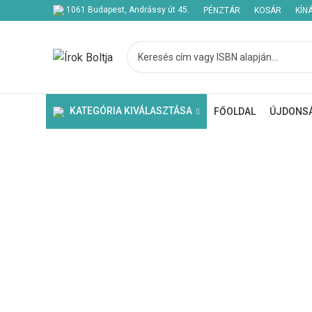
1061 Budapest, Andrássy út 45.
PÉNZTÁR
KOSÁR
KÍN
Kezdje el gépelni a keresett bejegyzések megtekintéséhez.
KATEGÓRIA KIVÁLASZTÁSA
FŐOLDAL
ÚJDONS