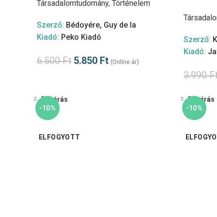
Társadalomtudomány
,
Történelem
Társadal
Szerző:
Bédoyére, Guy de la
Kiadó:
Peko Kiadó
Szerző:
K
Kiadó:
Ja
6.500
Ft
5.850
Ft
(Online ár)
3.990
F
Bezárás
Bezárás
-10%
-10%
ELFOGYOTT
ELFOGY