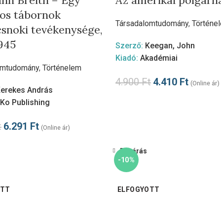
nn Breith – Egy
Az amerikai polgárh
os tábornok
Társadalomtudomány
,
Történe
snoki tevékenysége,
945
Szerző:
Keegan, John
Kiadó:
Akadémiai
omtudomány
,
Történelem
4.900
Ft
4.410
Ft
(Online ár)
erekes András
Ko Publishing
t
6.291
Ft
(Online ár)
Bezárás
-10%
OTT
ELFOGYOTT