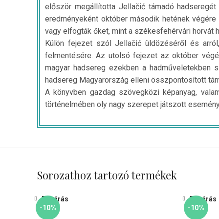
először megállította Jellačić támadó hadseregét
eredményeként október második hetének végére a
vagy elfogták őket, mint a székesfehérvári horvát 
Külön fejezet szól Jellačić üldözéséről és arr
felmentésére. Az utolsó fejezet az október végé
magyar hadsereg ezekben a hadműveletekben szer
hadsereg Magyarország elleni összpontosított tá
A könyvben gazdag szövegközi képanyag, valam
történelmében oly nagy szerepet játszott esemény
Sorozathoz tartozó termékek
Bezárás
Bezárás
-10%
-10%