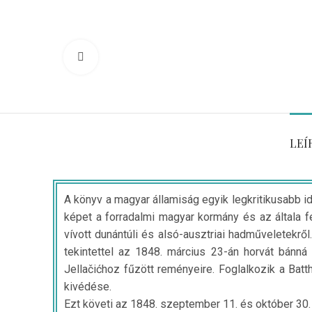
Click to enlarge
LEÍ
A könyv a magyar államiság egyik legkritikusabb idő
képet a forradalmi magyar kormány és az általa fel
vívott dunántúli és alsó-ausztriai hadműveletekrő
tekintettel az 1848. március 23-án horvát bánná
Jellačićhoz fűzött reményeire. Foglalkozik a Ba
kivédése.
Ezt követi az 1848. szeptember 11. és október 30