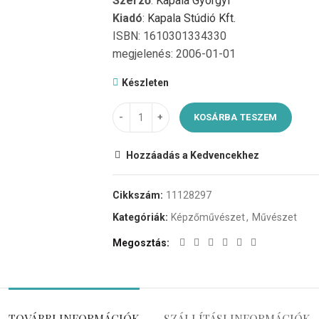
Szerző
:
Kapala Györgyi
Kiadó
:
Kapala Stúdió Kft.
ISBN: 1610301334330
megjelenés: 2006-01-01
Készleten
KOSÁRBA TESZEM
Hozzáadás a Kedvencekhez
Cikkszám:
11128297
Kategóriák:
Képzőművészet
,
Művészet
Megosztás
TOVÁBBI INFORMÁCIÓK
SZÁLLÍTÁSI INFORMÁCIÓK