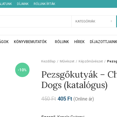
ÁLATUNK
DÍJAINK
RÓLUNK ÍRTÁK
KATEGÓRIÁK
ÁGOK
KÖNYVBEMUTATÓK
RÓLUNK
HÍREK
DÍJAZOTTJAIN
Kezdőlap
Művészet
Képzőművészet
Pezsg
-10%
Pezsgőkutyák – 
Dogs (katalógus)
450
Ft
405
Ft
(Online ár)