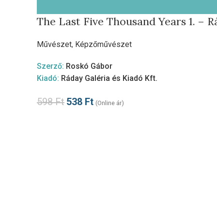
The Last Five Thousand Years 1. – R
Művészet
,
Képzőművészet
Szerző:
Roskó Gábor
Kiadó:
Ráday Galéria és Kiadó Kft.
598
Ft
538
Ft
(Online ár)