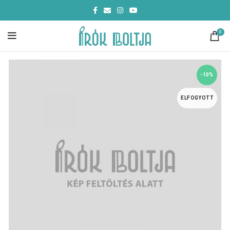
0
-10%
ELFOGYOTT