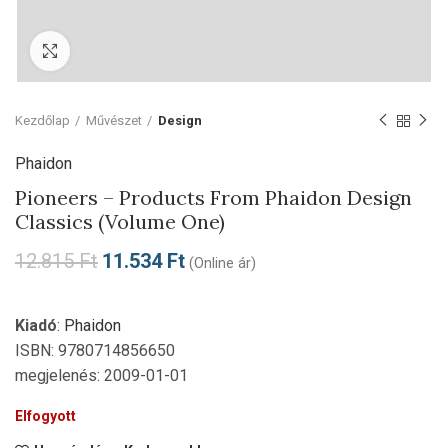
Click to enlarge
Kezdőlap
Művészet
Design
Phaidon
Pioneers – Products From Phaidon Design
Classics (Volume One)
12.815
Ft
11.534
Ft
(Online ár)
Kiadó
:
Phaidon
ISBN: 9780714856650
megjelenés: 2009-01-01
Elfogyott