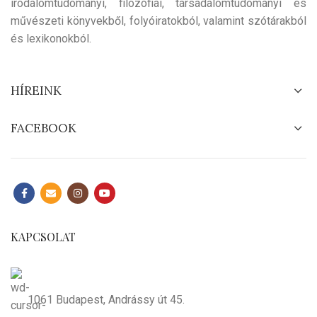
irodalomtudományi, filozófiai, társadalomtudományi és
művészeti könyvekből, folyóiratokból, valamint szótárakból
és lexikonokból.
HÍREINK
FACEBOOK
KAPCSOLAT
1061 Budapest, Andrássy út 45.