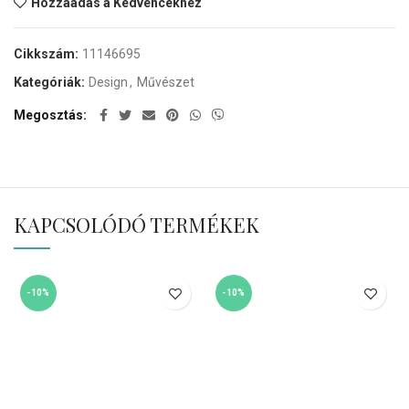
Hozzáadás a Kedvencekhez
Cikkszám:
11146695
Kategóriák:
Design
,
Művészet
Megosztás
KAPCSOLÓDÓ TERMÉKEK
-10%
-10%