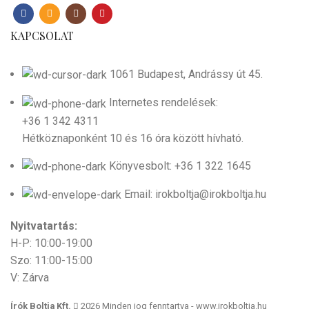
KAPCSOLAT
1061 Budapest, Andrássy út 45.
Internetes rendelések:
+36 1 342 4311
Hétköznaponként 10 és 16 óra között hívható.
Könyvesbolt: +36 1 322 1645
Email: irokboltja@irokboltja.hu
Nyitvatartás:
H-P: 10:00-19:00
Szo: 11:00-15:00
V: Zárva
Írók Boltja Kft.
2026 Minden jog fenntartva - www.irokboltja.hu