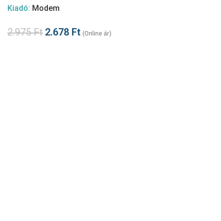
Kiadó:
Modem
2.975
Ft
2.678
Ft
(Online ár)