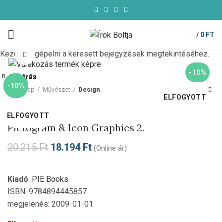
/
0
FT
Kezdje el gépelni a keresett bejegyzések megtekintéséhez.
Click to enlarge
-10%
Bezárás
Bezárás
Bezárás
Bezárás
Bezárás
Bezárás
Bezárás
Bezárás
-10%
-69%
-10%
-10%
-10%
-10%
-10%
-10%
Kezdőlap
Művészet
Design
ELFOGYOTT
PIE Books
ELFOGYOTT
ELFOGYOTT
Pictogram & Icon Graphics 2.
20.215
Ft
18.194
Ft
(Online ár)
Kiadó
:
PIE Books
ISBN: 9784894445857
megjelenés: 2009-01-01