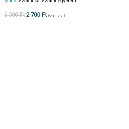
Kiadó:
Szabadkai Szabadegyetem
3.000
Ft
2.700
Ft
(Online ár)