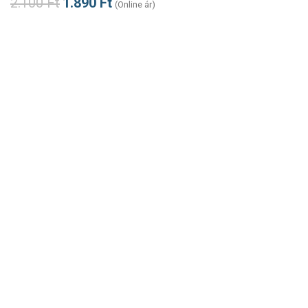
2.100
Ft
1.890
Ft
(Online ár)