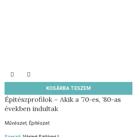
KOSÁRBA TESZEM
Építészprofilok – Akik a ’70-es, ’80-as
években indultak
Művészet
,
Építészet
Szerző:
Váriné Szilágyi I.