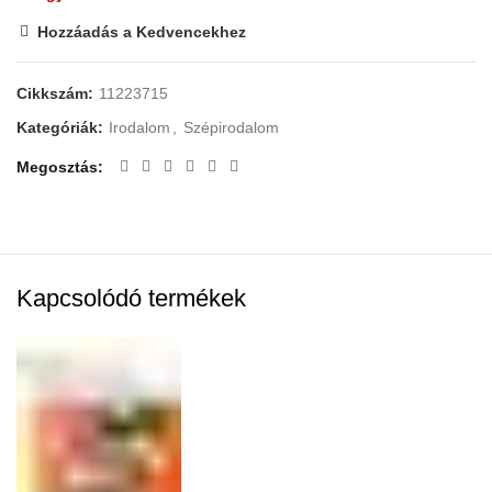
Hozzáadás a Kedvencekhez
Cikkszám:
11223715
Kategóriák:
Irodalom
,
Szépirodalom
Megosztás
Kapcsolódó termékek