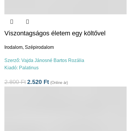
Viszontagságos életem egy költővel
Irodalom
,
Szépirodalom
Szerző:
Vajda Jánosné Bartos Rozália
Kiadó:
Palatinus
2.800
Ft
2.520
Ft
(Online ár)