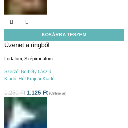
KOSÁRBA TESZEM
Üzenet a ringből
Irodalom
,
Szépirodalom
Szerző:
Borbély László
Kiadó:
Hét Krajcár Kiadó
1.250
Ft
1.125
Ft
(Online ár)