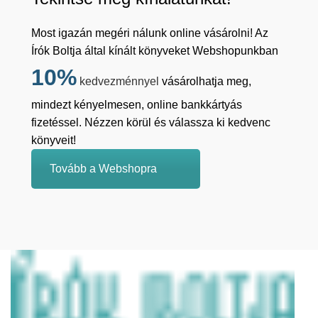
Most igazán megéri nálunk online vásárolni! Az
Írók Boltja által kínált könyveket Webshopunkban
10%
kedvezménnyel
vásárolhatja meg,
mindezt kényelmesen, online bankkártyás
fizetéssel. Nézzen körül és válassza ki kedvenc
könyveit!
Tovább a Webshopra