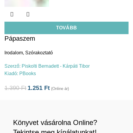
TOVÁBB
Pápaszem
Irodalom
,
Szórakoztató
Szerző:
Piskolti Bernadett - Kárpáti Tibor
Kiadó:
PBooks
1.390
Ft
1.251
Ft
(Online ár)
Könyvet vásárolna Online?
Tekintse meg kínálatunkat!