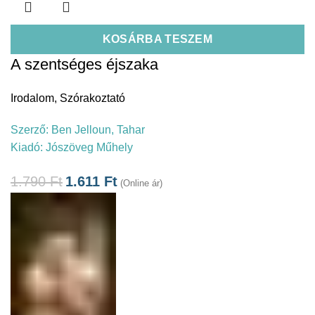
KOSÁRBA TESZEM
A szentséges éjszaka
Irodalom
,
Szórakoztató
Szerző:
Ben Jelloun, Tahar
Kiadó:
Jószöveg Műhely
1.790
Ft
1.611
Ft
(Online ár)