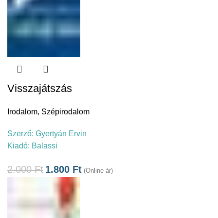
Visszajátszás
Irodalom
,
Szépirodalom
Szerző:
Gyertyán Ervin
Kiadó:
Balassi
2.000
Ft
1.800
Ft
(Online ár)