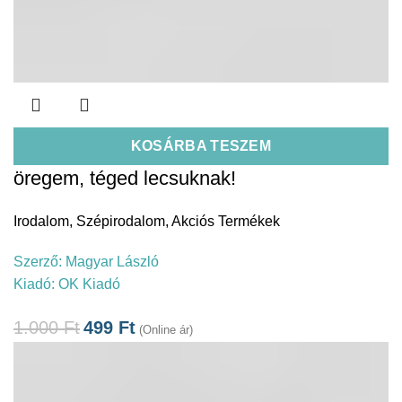
KOSÁRBA TESZEM
öregem, téged lecsuknak!
Irodalom
,
Szépirodalom
,
Akciós Termékek
Szerző:
Magyar László
Kiadó:
OK Kiadó
1.000
Ft
499
Ft
(Online ár)