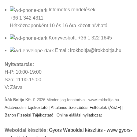
Internetes rendelések:
+36 1 342 4311
Hétköznaponként 10 és 16 óra között hívható.
Könyvesbolt: +36 1 322 1645
Email: irokboltja@irokboltja.hu
Nyitvatartás:
H-P: 10:00-19:00
Szo: 11:00-15:00
V: Zárva
Írók Boltja Kft.
2026 Minden jog fenntartva - www.irokboltja.hu
Adatvédelmi tájékoztató
|
Általános Szerződési Feltételek (ÁSZF)
|
Barion Fizetési Tájékoztató
|
Online elállási nyilatkozat
Weboldal készítés
:
Gyors Weboldal készítés
-
www.gyors-