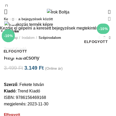
0
Click to enlarge
Kezdje el gépelni a keresett bejegyzések megtekintéséhez.
-10%
Bezárás
Bezárás
Bezárás
Bezárás
Bezárás
Bezárás
Bezárás
Bezárás
-10%
-50%
-10%
-10%
-10%
-10%
-10%
-10%
Kezdőlap
Irodalom
Szépirodalom
ELFOGYOTT
Trend Kiadó
ELFOGYOTT
Régi karácsony
3.499
Ft
3.149
Ft
(Online ár)
Szerző
:
Fekete István
Kiadó
:
Trend Kiadó
ISBN: 9786156469168
megjelenés: 2023-11-30
Elfogyott