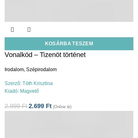
KOSÁRBA TESZEM
Vonalkód – Tizenöt történet
Irodalom
,
Szépirodalom
Szerző:
Tóth Krisztina
Kiadó:
Magvető
2.999
Ft
2.699
Ft
(Online ár)