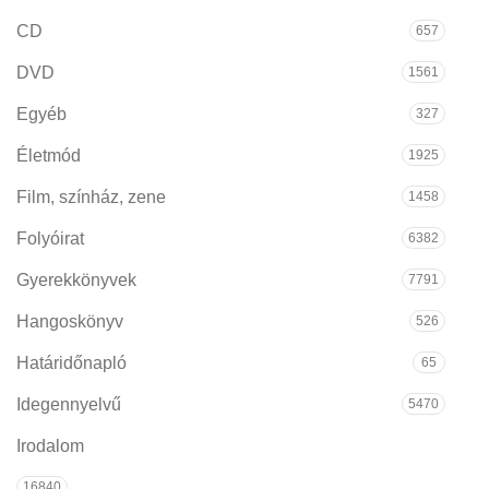
CD
657
DVD
1561
Egyéb
327
Életmód
1925
Film, színház, zene
1458
Folyóirat
6382
Gyerekkönyvek
7791
Hangoskönyv
526
Határidőnapló
65
Idegennyelvű
5470
Irodalom
16840