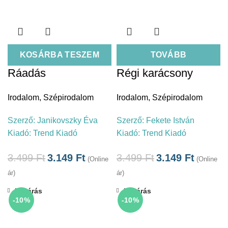
KOSÁRBA TESZEM
TOVÁBB
Ráadás
Régi karácsony
Irodalom
,
Szépirodalom
Irodalom
,
Szépirodalom
Szerző:
Janikovszky Éva
Szerző:
Fekete István
Kiadó:
Trend Kiadó
Kiadó:
Trend Kiadó
3.499
Ft
3.149
Ft
3.499
Ft
3.149
Ft
(Online
(Online
ár)
ár)
Bezárás
Bezárás
-10%
-10%