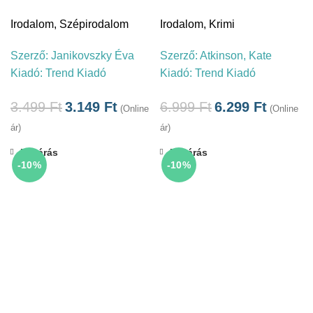
Irodalom
,
Szépirodalom
Irodalom
,
Krimi
Szerző:
Janikovszky Éva
Szerző:
Atkinson, Kate
Kiadó:
Trend Kiadó
Kiadó:
Trend Kiadó
3.499
Ft
3.149
Ft
6.999
Ft
6.299
Ft
(Online
(Online
ár)
ár)
Bezárás
Bezárás
-10%
-10%