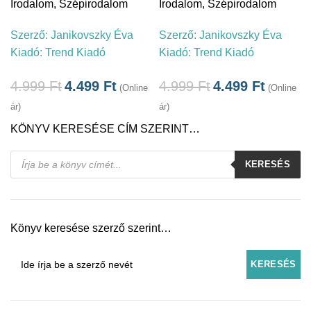
Irodalom
,
Szépirodalom
Irodalom
,
Szépirodalom
Szerző:
Janikovszky Éva
Szerző:
Janikovszky Éva
Kiadó:
Trend Kiadó
Kiadó:
Trend Kiadó
4.999
Ft
4.499
Ft
4.999
Ft
4.499
Ft
(Online
(Online
ár)
ár)
KÖNYV KERESÉSE CÍM SZERINT…
Products
KERESÉS
search
Könyv keresése szerző szerint…