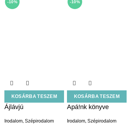
-10%
-10%
KOSÁRBA TESZEM
KOSÁRBA TESZEM
Ájlávjú
Apá!nk könyve
Irodalom
,
Szépirodalom
Irodalom
,
Szépirodalom