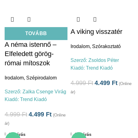
A viking visszatér
TOVÁBB
A néma istennő –
Irodalom
,
Szórakoztató
Elfeledett görög-
Szerző:
Zsoldos Péter
római mítoszok
Kiadó:
Trend Kiadó
Irodalom
,
Szépirodalom
4.999
Ft
4.499
Ft
(Online
Szerző:
Zalka Csenge Virág
ár)
Kiadó:
Trend Kiadó
4.999
Ft
4.499
Ft
(Online
ár)
Bezárás
Bezárás