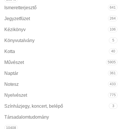
Ismeretterjesztő
641
Jegyzetfüzet
264
Kézikönyv
106
Könyvutalvány
5
Kotta
40
Művészet
5905
Naptár
361
Notesz
433
Nyelvészet
775
Színházjegy, koncert, belépő
3
Társadalomtudomány
10408