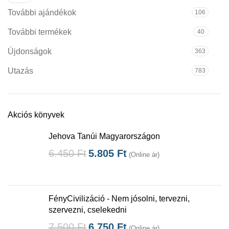
További ajándékok
106
További termékek
40
Újdonságok
363
Utazás
783
Akciós könyvek
Jehova Tanúi Magyarországon
6.450
Ft
5.805
Ft
(Online ár)
FényCivilizáció - Nem jósolni, tervezni,
szervezni, cselekedni
7.500
Ft
6.750
Ft
(Online ár)