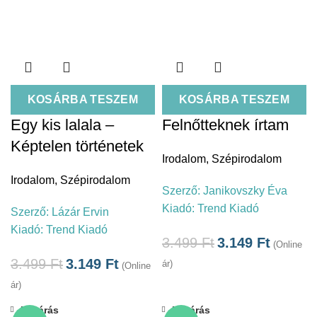
KOSÁRBA TESZEM
KOSÁRBA TESZEM
Egy kis lalala –
Felnőtteknek írtam
Képtelen történetek
Irodalom
,
Szépirodalom
Irodalom
,
Szépirodalom
Szerző:
Janikovszky Éva
Kiadó:
Trend Kiadó
Szerző:
Lázár Ervin
Kiadó:
Trend Kiadó
3.499
Ft
3.149
Ft
(Online
3.499
Ft
3.149
Ft
ár)
(Online
ár)
Bezárás
Bezárás