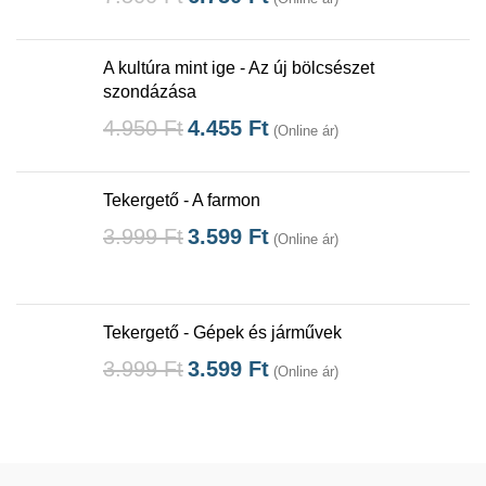
A kultúra mint ige - Az új bölcsészet
szondázása
4.950
Ft
4.455
Ft
(Online ár)
Tekergető - A farmon
3.999
Ft
3.599
Ft
(Online ár)
Tekergető - Gépek és járművek
3.999
Ft
3.599
Ft
(Online ár)