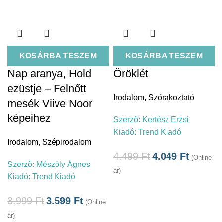
KOSÁRBA TESZEM
KOSÁRBA TESZEM
Nap aranya, Hold
Öröklét
ezüstje – Felnőtt
Irodalom
,
Szórakoztató
mesék Viive Noor
képeihez
Szerző:
Kertész Erzsi
Kiadó:
Trend Kiadó
Irodalom
,
Szépirodalom
4.499
Ft
4.049
Ft
(Online
Szerző:
Mészöly Ágnes
ár)
Kiadó:
Trend Kiadó
3.999
Ft
3.599
Ft
(Online
ár)