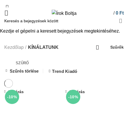
/
0
Ft
Kezdje el gépelni a keresett bejegyzések megtekintéséhez.
KÍNÁLATUNK
Kezdőlap
KÍNÁLATUNK
Szűrők
SZŰRŐ
Szűrés törlése
Trend Kiadó
Bezárás
Bezárás
-10%
-10%