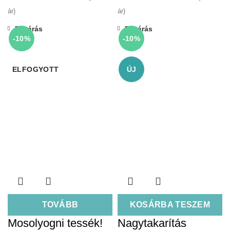
ár)
ár)
Bezárás
Bezárás
-10%
-10%
ELFOGYOTT
ÚJ
TOVÁBB
KOSÁRBA TESZEM
Mosolyogni tessék!
Nagytakarítás