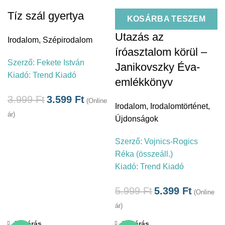
Tíz szál gyertya
KOSÁRBA TESZEM
Utazás az
Irodalom
,
Szépirodalom
íróasztalom körül –
Szerző:
Fekete István
Janikovszky Éva-
Kiadó:
Trend Kiadó
emlékkönyv
3.999
Ft
3.599
Ft
(Online
Irodalom
,
Irodalomtörténet
,
ár)
Újdonságok
Szerző:
Vojnics-Rogics
Réka (összeáll.)
Kiadó:
Trend Kiadó
5.999
Ft
5.399
Ft
(Online
ár)
Bezárás
Bezárás