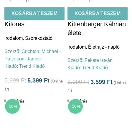
KOSÁRBA TESZEM
KOSÁRBA TESZEM
Kitörés
Kittenberger Kálmán
élete
Irodalom
,
Szórakoztató
Irodalom
,
Életrajz - napló
Szerző:
Crichton, Michael -
Patterson, James
Szerző:
Fekete István
Kiadó:
Trend Kiadó
Kiadó:
Trend Kiadó
5.999
Ft
5.399
Ft
3.999
Ft
3.599
Ft
(Online
(Online
ár)
ár)
Bezárás
Bezárás
-10%
-10%