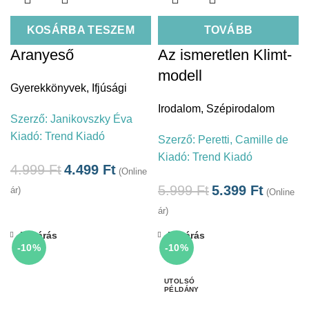
KOSÁRBA TESZEM
TOVÁBB
Aranyeső
Az ismeretlen Klimt-
modell
Gyerekkönyvek
,
Ifjúsági
Irodalom
,
Szépirodalom
Szerző:
Janikovszky Éva
Kiadó:
Trend Kiadó
Szerző:
Peretti, Camille de
Kiadó:
Trend Kiadó
4.999
Ft
4.499
Ft
(Online
5.999
Ft
5.399
Ft
ár)
(Online
ár)
Bezárás
Bezárás
-10%
-10%