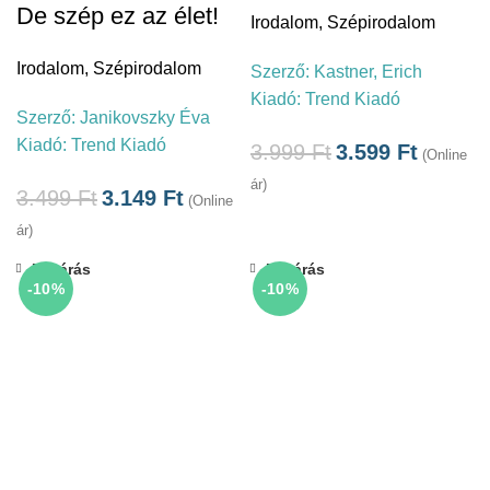
De szép ez az élet!
Irodalom
,
Szépirodalom
Irodalom
,
Szépirodalom
Szerző:
Kastner, Erich
Kiadó:
Trend Kiadó
Szerző:
Janikovszky Éva
Kiadó:
Trend Kiadó
3.999
Ft
3.599
Ft
(Online
ár)
3.499
Ft
3.149
Ft
(Online
ár)
Bezárás
Bezárás
-10%
-10%