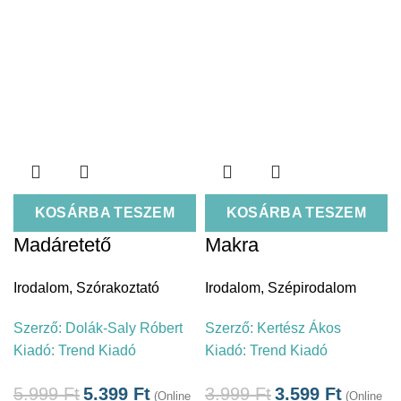
KOSÁRBA TESZEM
KOSÁRBA TESZEM
Madáretető
Makra
Irodalom
,
Szórakoztató
Irodalom
,
Szépirodalom
Szerző:
Dolák-Saly Róbert
Szerző:
Kertész Ákos
Kiadó:
Trend Kiadó
Kiadó:
Trend Kiadó
5.999
Ft
5.399
Ft
3.999
Ft
3.599
Ft
(Online
(Online