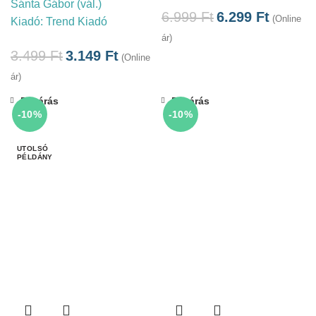
Sánta Gábor (vál.)
6.999
Ft
6.299
Ft
(Online
Kiadó:
Trend Kiadó
ár)
3.499
Ft
3.149
Ft
(Online
ár)
Bezárás
Bezárás
-10%
-10%