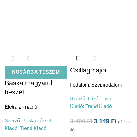
Csillagmajor
KOSÁRBA TESZEM
Baska magyarul
Irodalom
,
Szépirodalom
beszél
Szerző:
Lázár Ervin
Kiadó:
Trend Kiadó
Életrajz - napló
3.499
Ft
3.149
Ft
Szerző:
Baska József
(Online
Kiadó:
Trend Kiadó
ár)