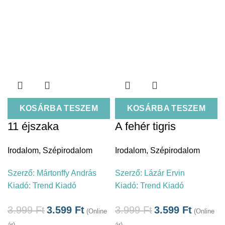
KOSÁRBA TESZEM
KOSÁRBA TESZEM
11 éjszaka
A fehér tigris
Irodalom
,
Szépirodalom
Irodalom
,
Szépirodalom
Szerző:
Mártonffy András
Szerző:
Lázár Ervin
Kiadó:
Trend Kiadó
Kiadó:
Trend Kiadó
3.999
Ft
3.599
Ft
3.999
Ft
3.599
Ft
(Online
(Online
ár)
ár)