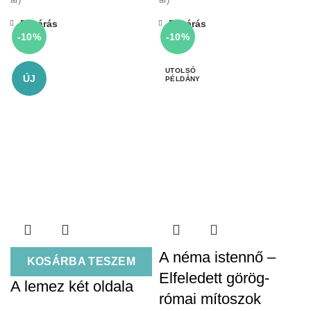
Bezárás
Bezárás
-10%
-10%
ÚJ
A néma istennő –
KOSÁRBA TESZEM
Elfeledett görög-
A lemez két oldala
római mítoszok