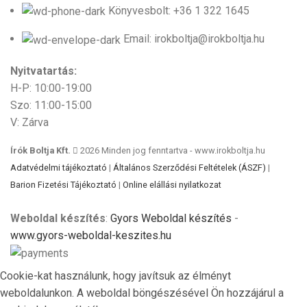
Könyvesbolt: +36 1 322 1645
Email: irokboltja@irokboltja.hu
Nyitvatartás:
H-P: 10:00-19:00
Szo: 11:00-15:00
V: Zárva
Írók Boltja Kft.
2026 Minden jog fenntartva - www.irokboltja.hu
Adatvédelmi tájékoztató
|
Általános Szerződési Feltételek (ÁSZF)
|
Barion Fizetési Tájékoztató
|
Online elállási nyilatkozat
Weboldal készítés
:
Gyors Weboldal készítés
-
www.gyors-weboldal-keszites.hu
Cookie-kat használunk, hogy javítsuk az élményt
weboldalunkon. A weboldal böngészésével Ön hozzájárul a