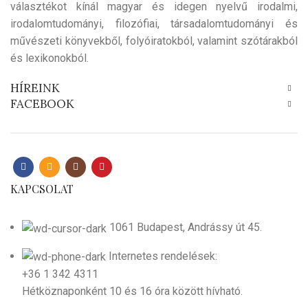
választékot kínál magyar és idegen nyelvű irodalmi,
irodalomtudományi, filozófiai, társadalomtudományi és
művészeti könyvekből, folyóiratokból, valamint szótárakból
és lexikonokból.
HÍREINK
FACEBOOK
KAPCSOLAT
1061 Budapest, Andrássy út 45.
Internetes rendelések:
+36 1 342 4311
Hétköznaponként 10 és 16 óra között hívható.