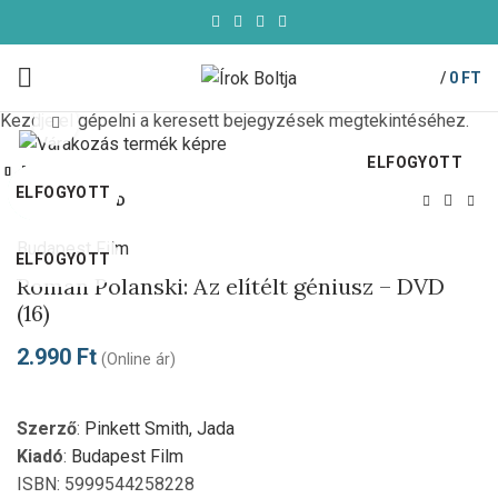
/
0
FT
Kezdje el gépelni a keresett bejegyzések megtekintéséhez.
Click to enlarge
ELFOGYOTT
Bezárás
Bezárás
Bezárás
Bezárás
Bezárás
Bezárás
Bezárás
Bezárás
ELFOGYOTT
ELFOGYOTT
ELFOGYOTT
ELFOGYOTT
ELFOGYOTT
ELFOGYOTT
ELFOGYOTT
-50%
Kezdőlap
DVD
Budapest Film
ELFOGYOTT
Roman Polanski: Az elítélt géniusz – DVD
(16)
2.990
Ft
(Online ár)
Szerző
:
Pinkett Smith, Jada
Kiadó
:
Budapest Film
ISBN: 5999544258228