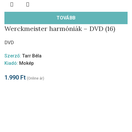
TOVÁBB
Werckmeister harmóniák – DVD (16)
DVD
Szerző:
Tarr Béla
Kiadó:
Mokép
1.990
Ft
(Online ár)