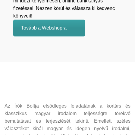
mindezt kényelmesen, online bankkártyás
fizetéssel. Nézzen körül és válassza ki kedvenc
könyveit!
Tovább a Webshopra
Az Írók Boltja elsődleges feladatának a kortárs és
klasszikus magyar irodalom teljességre törekvő
bemutatását és terjesztését tekinti. Emellett széles
választékot kínál magyar és idegen nyelvű irodalmi,