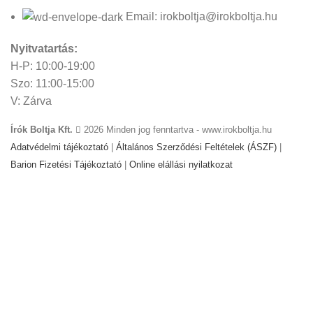
Email: irokboltja@irokboltja.hu
Nyitvatartás:
H-P: 10:00-19:00
Szo: 11:00-15:00
V: Zárva
Írók Boltja Kft.
2026 Minden jog fenntartva - www.irokboltja.hu
Adatvédelmi tájékoztató
|
Általános Szerződési Feltételek (ÁSZF)
|
Barion Fizetési Tájékoztató
|
Online elállási nyilatkozat
Weboldal készítés
:
Gyors Weboldal készítés
-
www.gyors-
weboldal-keszites.hu
Cookie-kat használunk, hogy javítsuk az élményt
weboldalunkon. A weboldal böngészésével Ön hozzájárul a
cookie-k használatához.