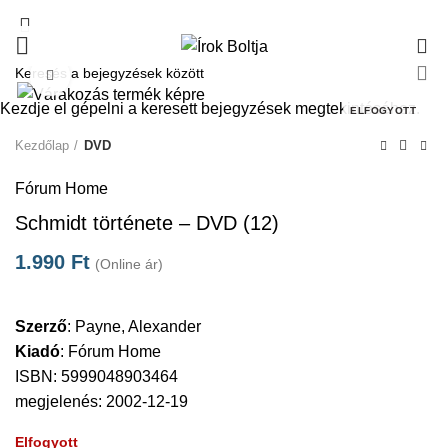
0
Click to enlarge
Kezdje el gépelni a keresett bejegyzések megtekintéséhez.
ELFOGYOTT
Kezdőlap
DVD
Fórum Home
Schmidt története – DVD (12)
1.990
Ft
(Online ár)
Szerző
:
Payne, Alexander
Kiadó
:
Fórum Home
ISBN: 5999048903464
megjelenés: 2002-12-19
Elfogyott