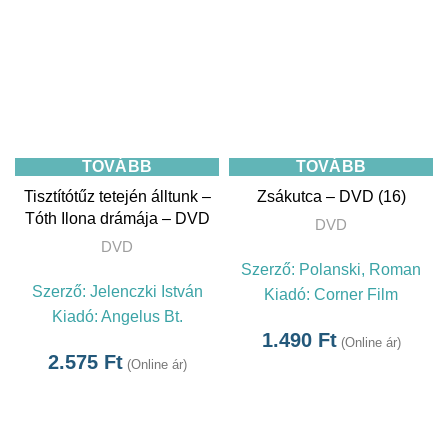
TOVÁBB
TOVÁBB
Tisztítótűz tetején álltunk –
Zsákutca – DVD (16)
Tóth Ilona drámája – DVD
DVD
DVD
Szerző:
Polanski, Roman
Szerző:
Jelenczki István
Kiadó:
Corner Film
Kiadó:
Angelus Bt.
1.490
Ft
(Online ár)
2.575
Ft
(Online ár)