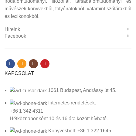
irodalomtudományi, filozófiai, társadalomtudományi és
művészeti könyvekből, folyóiratokból, valamint szótárakból
és lexikonokból.
Híreink
Facebook
KAPCSOLAT
1061 Budapest, Andrássy út 45.
Internetes rendelések:
+36 1 342 4311
Hétköznaponként 10 és 16 óra között hívható.
Könyvesbolt: +36 1 322 1645