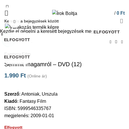
/
0
Ft
Click to enlarge
Kezdje el gépelni a keresett bejegyzések megtekintéséhez.
ELFOGYOTT
Bezárás
Bezárás
Bezárás
Bezárás
Bezárás
Bezárás
Bezárás
Bezárás
ELFOGYOTT
ELFOGYOTT
ELFOGYOTT
ELFOGYOTT
ELFOGYOTT
ELFOGYOTT
-50%
Kezdőlap
DVD
Fantasy Film
ELFOGYOTT
Semmit magamról – DVD (12)
1.990
Ft
(Online ár)
Szerző
:
Antoniak, Urszula
Kiadó
:
Fantasy Film
ISBN: 5999546335767
megjelenés: 2009-01-01
Elfogyott