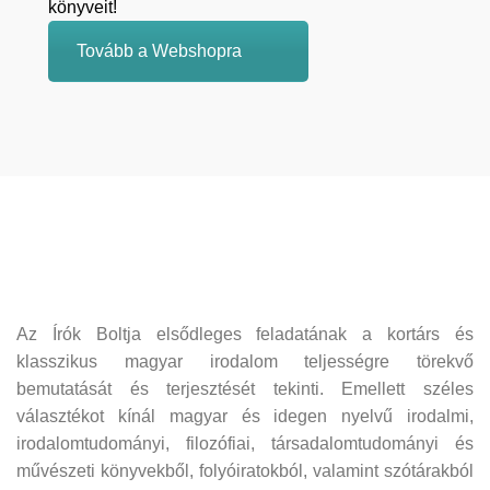
könyveit!
Tovább a Webshopra
Az Írók Boltja elsődleges feladatának a kortárs és
klasszikus magyar irodalom teljességre törekvő
bemutatását és terjesztését tekinti. Emellett széles
választékot kínál magyar és idegen nyelvű irodalmi,
irodalomtudományi, filozófiai, társadalomtudományi és
művészeti könyvekből, folyóiratokból, valamint szótárakból