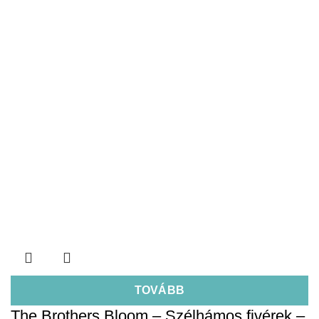
TOVÁBB
The Brothers Bloom – Szélhámos fivérek –