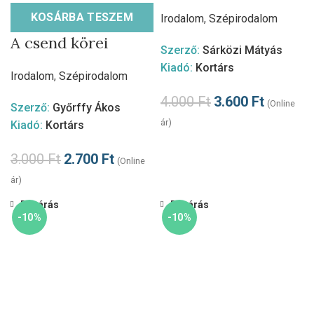
KOSÁRBA TESZEM
Irodalom
,
Szépirodalom
A csend körei
Szerző:
Sárközi Mátyás
Kiadó:
Kortárs
Irodalom
,
Szépirodalom
4.000
Ft
3.600
Ft
(Online
Szerző:
Győrffy Ákos
ár)
Kiadó:
Kortárs
3.000
Ft
2.700
Ft
(Online
ár)
Bezárás
Bezárás
-10%
-10%