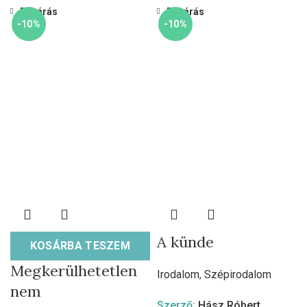
Bezárás
Bezárás
-10%
-10%
A künde
KOSÁRBA TESZEM
Megkerülhetetlen
Irodalom
,
Szépirodalom
nem
Szerző:
Hász Róbert