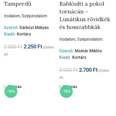
Tamperdü
Rablóulti a pokol
tornácán –
Irodalom
,
Szépirodalom
Lunátikus rövidkék
és hosszabbkák
Szerző:
Sárközi Mátyás
Kiadó:
Kortárs
Irodalom
,
Szépirodalom
2.500
Ft
2.250
Ft
(Online
Szerző:
Molnár Miklós
ár)
Kiadó:
Kortárs
3.000
Ft
2.700
Ft
(Online
ár)
Bezárás
Bezárás
-10%
-10%