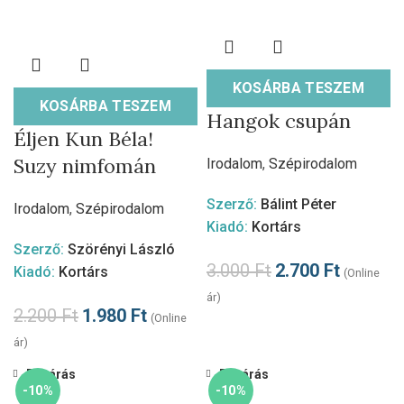
KOSÁRBA TESZEM
KOSÁRBA TESZEM
Hangok csupán
Éljen Kun Béla!
Suzy nimfomán
Irodalom
,
Szépirodalom
Szerző:
Bálint Péter
Irodalom
,
Szépirodalom
Kiadó:
Kortárs
Szerző:
Szörényi László
3.000
Ft
2.700
Ft
Kiadó:
Kortárs
(Online
ár)
2.200
Ft
1.980
Ft
(Online
ár)
Bezárás
Bezárás
-10%
-10%