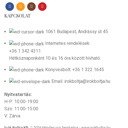
KAPCSOLAT
1061 Budapest, Andrássy út 45.
Internetes rendelések:
+36 1 342 4311
Hétköznaponként 10 és 16 óra között hívható.
Könyvesbolt: +36 1 322 1645
Email: irokboltja@irokboltja.hu
Nyitvatartás:
H-P: 10:00-19:00
Szo: 11:00-15:00
V: Zárva
Írók Boltja Kft.
2026 Minden jog fenntartva - www.irokboltja.hu