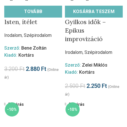
TOVÁBB
KOSÁRBA TESZEM
Isten, ítélet
Gyilkos idők –
Epikus
Irodalom
,
Szépirodalom
improvizáció
Szerző:
Bene Zoltán
Irodalom
,
Szépirodalom
Kiadó:
Kortárs
Szerző:
Zelei Miklós
3.200
Ft
2.880
Ft
(Online
Kiadó:
Kortárs
ár)
2.500
Ft
2.250
Ft
(Online
ár)
Bezárás
Bezárás
-10%
-10%