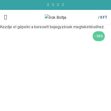
/
0
FT
Kezdje el gépelni a keresett bejegyzések megtekintéséhez.
-10%