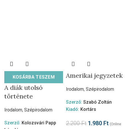
Amerikai jegyzetek
KOSÁRBA TESZEM
A diák utolsó
Irodalom
,
Szépirodalom
története
Szerző:
Szabó Zoltán
Kiadó:
Kortárs
Irodalom
,
Szépirodalom
2.200
Ft
1.980
Ft
Szerző:
Kolozsvári Papp
(Online