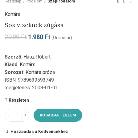
Kezdőlap
Irodalom
Szépirodalom
Kortárs
Sok vizeknek zúgása
2.200
Ft
1.980
Ft
(Online ár)
Szerző
:
Hász Róbert
Kiadó
:
Kortárs
Sorozat
:
Kortárs próza
ISBN: 9789639593749
megjelenés: 2008-01-01
Készleten
KOSÁRBA TESZEM
Hozzáadás a Kedvencekhez