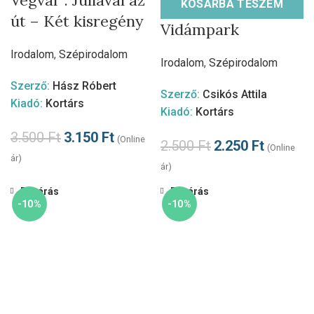
Végvár . Júliával az
KOSÁRBA TESZEM
út – Két kisregény
Vidámpark
Irodalom
,
Szépirodalom
Irodalom
,
Szépirodalom
Szerző:
Hász Róbert
Szerző:
Csikós Attila
Kiadó:
Kortárs
Kiadó:
Kortárs
3.500
Ft
3.150
Ft
(Online
2.500
Ft
2.250
Ft
(Online
ár)
ár)
Bezárás
Bezárás
-10%
-10%