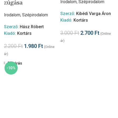
zúgása
Irodalom
,
Szépirodalom
Szerző:
Kibédi Varga Áron
Irodalom
,
Szépirodalom
Kiadó:
Kortárs
Szerző:
Hász Róbert
3.000
Ft
2.700
Ft
Kiadó:
Kortárs
(Online
ár)
2.200
Ft
1.980
Ft
(Online
ár)
Bezárás
-10%