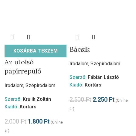
Bácsik
KOSÁRBA TESZEM
Az utolsó
Irodalom
,
Szépirodalom
papírrepülő
Szerző:
Fábián László
Kiadó:
Kortárs
Irodalom
,
Szépirodalom
2.500
Ft
2.250
Ft
Szerző:
Krulik Zoltán
(Online
Kiadó:
Kortárs
ár)
2.000
Ft
1.800
Ft
(Online
ár)