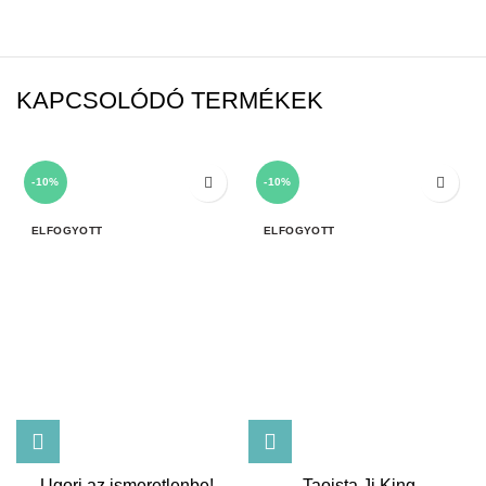
KAPCSOLÓDÓ TERMÉKEK
-10%
-10%
ELFOGYOTT
ELFOGYOTT
Ugorj az ismeretlenbe!
Taoista Ji King