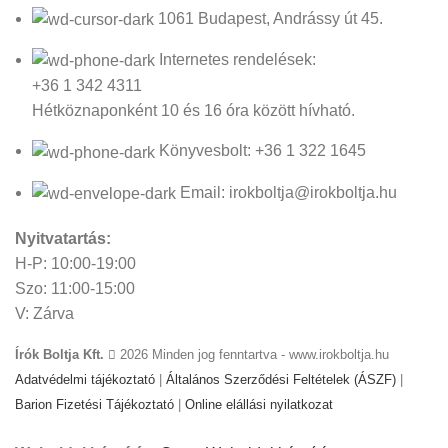
1061 Budapest, Andrássy út 45.
Internetes rendelések:
+36 1 342 4311
Hétköznaponként 10 és 16 óra között hívható.
Könyvesbolt: +36 1 322 1645
Email: irokboltja@irokboltja.hu
Nyitvatartás:
H-P: 10:00-19:00
Szo: 11:00-15:00
V: Zárva
Írók Boltja Kft.
2026 Minden jog fenntartva - www.irokboltja.hu
Adatvédelmi tájékoztató
|
Általános Szerződési Feltételek (ÁSZF)
|
Barion Fizetési Tájékoztató
|
Online elállási nyilatkozat