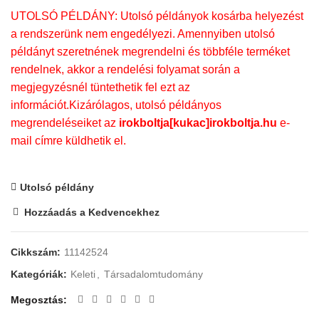
UTOLSÓ PÉLDÁNY: Utolsó példányok kosárba helyezést
a rendszerünk nem engedélyezi. Amennyiben utolsó
példányt szeretnének megrendelni és többféle terméket
rendelnek, akkor a rendelési folyamat során a
megjegyzésnél tüntethetik fel ezt az
információt.Kizárólagos, utolsó példányos
megrendeléseiket az
irokboltja[kukac]irokboltja.hu
e-
mail címre küldhetik el.
Utolsó példány
Hozzáadás a Kedvencekhez
Cikkszám:
11142524
Kategóriák:
Keleti
,
Társadalomtudomány
Megosztás