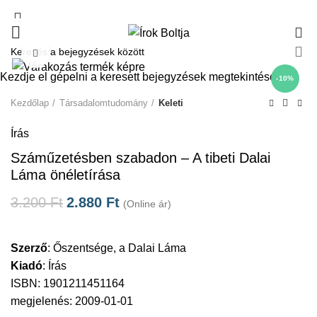
0
Click to enlarge
Kezdje el gépelni a keresett bejegyzések megtekintéséhez.
-10%
Kezdőlap
Társadalomtudomány
Keleti
Írás
Száműzetésben szabadon – A tibeti Dalai
Láma önéletírása
3.200
Ft
2.880
Ft
(Online ár)
Szerző
:
Őszentsége, a Dalai Láma
Kiadó
:
Írás
ISBN: 1901211451164
megjelenés: 2009-01-01