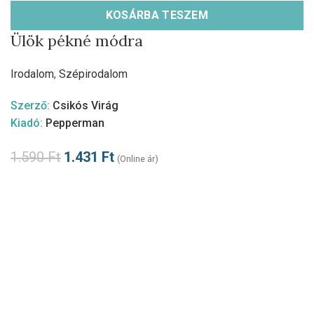
KOSÁRBA TESZEM
Ülök pékné módra
Irodalom
,
Szépirodalom
Szerző:
Csikós Virág
Kiadó:
Pepperman
1.590
Ft
1.431
Ft
(Online ár)