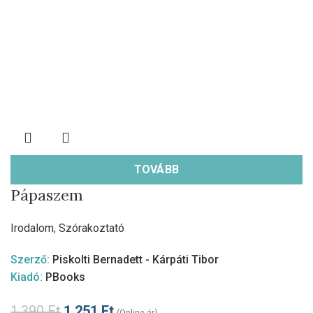
TOVÁBB
Pápaszem
Irodalom
,
Szórakoztató
Szerző:
Piskolti Bernadett - Kárpáti Tibor
Kiadó:
PBooks
1.390
Ft
1.251
Ft
(Online ár)