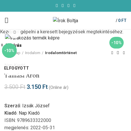
/
0
FT
Kezdje el gépelni a keresett bejegyzések megtekintéséhez.
Click to enlarge
-10%
Bezárás
Bezárás
Bezárás
Bezárás
Bezárás
Bezárás
Bezárás
Bezárás
-10%
-10%
-10%
-85%
-10%
-50%
-10%
-10%
Kezdőlap
Irodalom
Irodalomtörténet
Nap Kiadó
ELFOGYOTT
Tamási Áron
3.500
Ft
3.150
Ft
(Online ár)
Szerző
:
Izsák József
Kiadó
:
Nap Kiadó
ISBN: 9789633322000
megjelenés: 2022-05-31