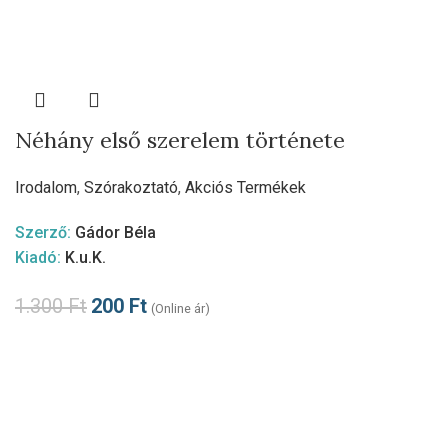
Néhány első szerelem története
Irodalom
,
Szórakoztató
,
Akciós Termékek
Szerző:
Gádor Béla
Kiadó:
K.u.K.
1.300
Ft
200
Ft
(Online ár)