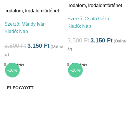
Irodalom
,
Irodalomtörténet
Irodalom
,
Irodalomtörténet
Szerző:
Csáth Géza
Szerző:
Mándy Iván
Kiadó:
Nap
Kiadó:
Nap
3.500
Ft
3.150
Ft
(Online
3.500
Ft
3.150
Ft
(Online
ár)
ár)
Bezárás
Bezárás
-10%
-10%
ELFOGYOTT