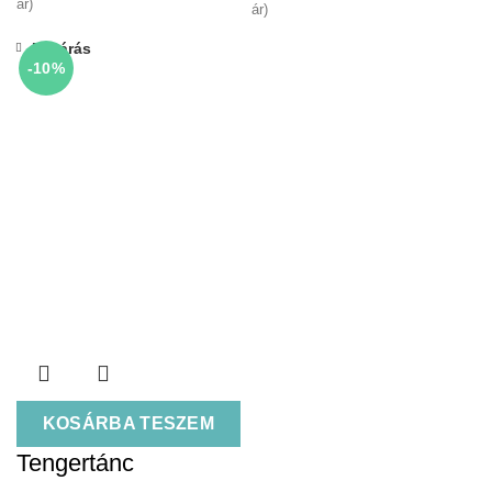
ár)
ár)
Bezárás
-10%
KOSÁRBA TESZEM
Tengertánc