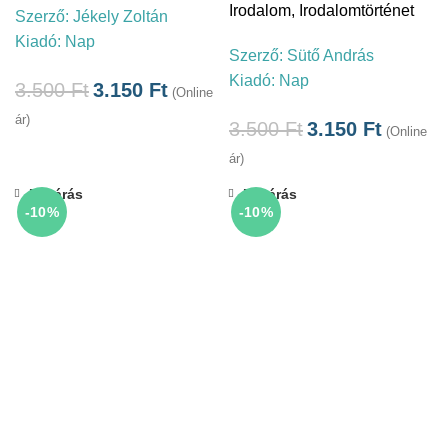
Irodalom
,
Irodalomtörténet
Szerző:
Jékely Zoltán
Kiadó:
Nap
Szerző:
Sütő András
Kiadó:
Nap
3.500
Ft
3.150
Ft
(Online
ár)
3.500
Ft
3.150
Ft
(Online
ár)
Bezárás
Bezárás
-10%
-10%