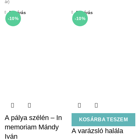
ár)
Bezárás
Bezárás
-10%
-10%
A pálya szélén – In
KOSÁRBA TESZEM
memoriam Mándy
A varázsló halála
Iván