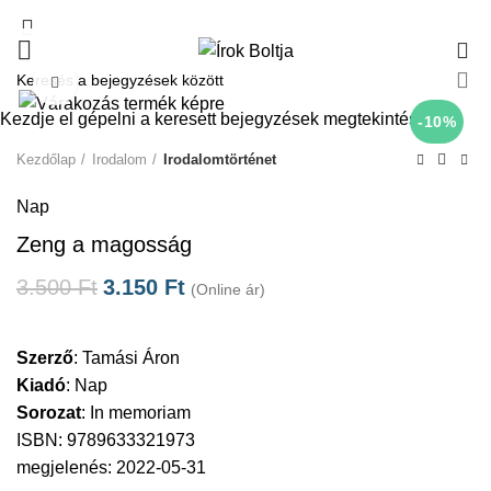
0
Click to enlarge
Kezdje el gépelni a keresett bejegyzések megtekintéséhez.
-10%
Kezdőlap
Irodalom
Irodalomtörténet
Nap
Zeng a magosság
3.500
Ft
3.150
Ft
(Online ár)
Szerző
:
Tamási Áron
Kiadó
:
Nap
Sorozat
:
In memoriam
ISBN: 9789633321973
megjelenés: 2022-05-31