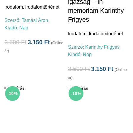
igazság – In
Irodalom
,
Irodalomtörténet
memoriam Karinthy
Frigyes
Szerző:
Tamási Áron
Kiadó:
Nap
Irodalom
,
Irodalomtörténet
3.500
Ft
3.150
Ft
(Online
Szerző:
Karinthy Frigyes
ár)
Kiadó:
Nap
3.500
Ft
3.150
Ft
(Online
ár)
Bezárás
Bezárás
-10%
-10%