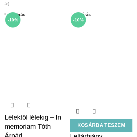
ár)
Bezárás
Bezárás
-10%
-10%
Lélektől lélekig – In
memoriam Tóth
KOSÁRBA TESZEM
Árpád
Leltárhiány