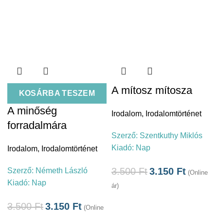
A mítosz mítosza
KOSÁRBA TESZEM
A minőség
Irodalom
,
Irodalomtörténet
forradalmára
Szerző:
Szentkuthy Miklós
Kiadó:
Nap
Irodalom
,
Irodalomtörténet
3.500
Ft
3.150
Ft
Szerző:
Németh László
(Online
Kiadó:
Nap
ár)
3.500
Ft
3.150
Ft
(Online