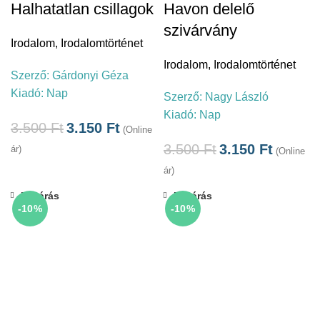
Halhatatlan csillagok
Havon delelő
szivárvány
Irodalom
,
Irodalomtörténet
Irodalom
,
Irodalomtörténet
Szerző:
Gárdonyi Géza
Kiadó:
Nap
Szerző:
Nagy László
Kiadó:
Nap
3.500
Ft
3.150
Ft
(Online
3.500
Ft
3.150
Ft
ár)
(Online
ár)
Bezárás
Bezárás
-10%
-10%