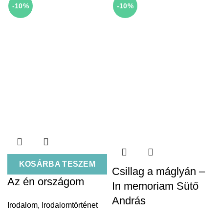
-10%
-10%
KOSÁRBA TESZEM
Csillag a máglyán –
Az én országom
In memoriam Sütő
András
Irodalom
,
Irodalomtörténet