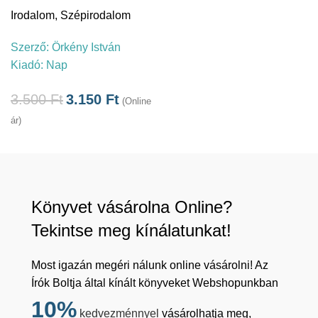
Irodalom
,
Szépirodalom
Szerző:
Örkény István
Kiadó:
Nap
3.500
Ft
3.150
Ft
(Online
ár)
Könyvet vásárolna Online?
Tekintse meg kínálatunkat!
Most igazán megéri nálunk online vásárolni! Az
Írók Boltja által kínált könyveket Webshopunkban
10%
kedvezménnyel
vásárolhatja meg,