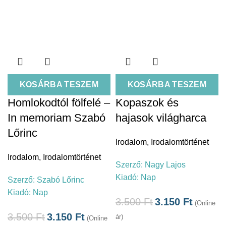
KOSÁRBA TESZEM
KOSÁRBA TESZEM
Homlokodtól fölfelé –
Kopaszok és
In memoriam Szabó
hajasok világharca
Lőrinc
Irodalom
,
Irodalomtörténet
Irodalom
,
Irodalomtörténet
Szerző:
Nagy Lajos
Kiadó:
Nap
Szerző:
Szabó Lőrinc
Kiadó:
Nap
3.500
Ft
3.150
Ft
(Online
3.500
Ft
3.150
Ft
ár)
(Online