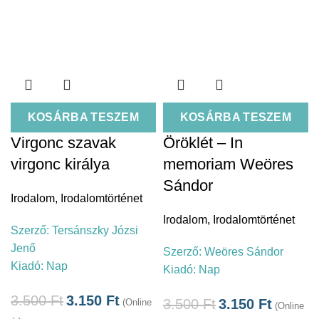
KOSÁRBA TESZEM
KOSÁRBA TESZEM
Virgonc szavak
Öröklét – In
virgonc királya
memoriam Weöres
Sándor
Irodalom
,
Irodalomtörténet
Irodalom
,
Irodalomtörténet
Szerző:
Tersánszky Józsi
Jenő
Szerző:
Weöres Sándor
Kiadó:
Nap
Kiadó:
Nap
3.500
Ft
3.150
Ft
3.500
Ft
3.150
Ft
(Online
(Online