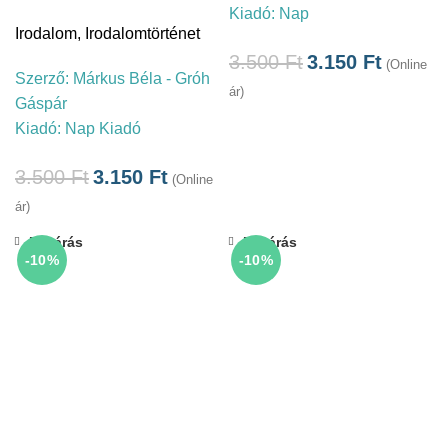
Kiadó:
Nap
Irodalom
,
Irodalomtörténet
3.500
Ft
3.150
Ft
(Online
Szerző:
Márkus Béla - Gróh
ár)
Gáspár
Kiadó:
Nap Kiadó
3.500
Ft
3.150
Ft
(Online
ár)
Bezárás
Bezárás
-10%
-10%