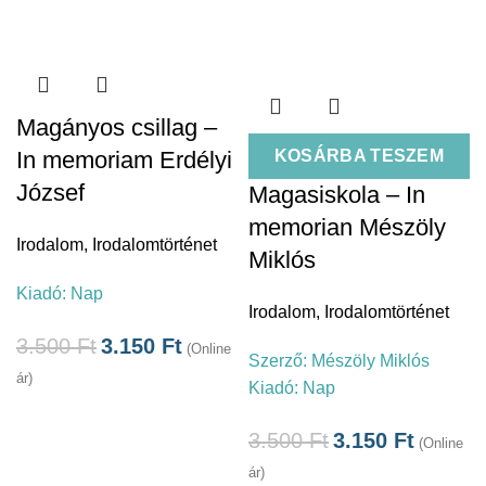
Magányos csillag –
In memoriam Erdélyi
KOSÁRBA TESZEM
József
Magasiskola – In
memorian Mészöly
Irodalom
,
Irodalomtörténet
Miklós
Kiadó:
Nap
Irodalom
,
Irodalomtörténet
3.500
Ft
3.150
Ft
(Online
Szerző:
Mészöly Miklós
ár)
Kiadó:
Nap
3.500
Ft
3.150
Ft
(Online
ár)