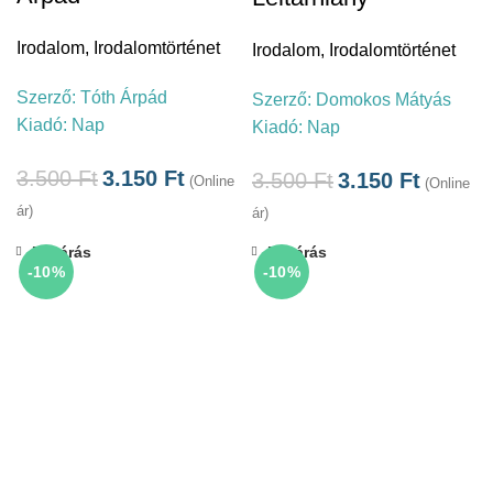
Irodalom
,
Irodalomtörténet
Irodalom
,
Irodalomtörténet
Szerző:
Tóth Árpád
Szerző:
Domokos Mátyás
Kiadó:
Nap
Kiadó:
Nap
3.500
Ft
3.150
Ft
3.500
Ft
3.150
Ft
(Online
(Online
ár)
ár)
Bezárás
Bezárás
-10%
-10%