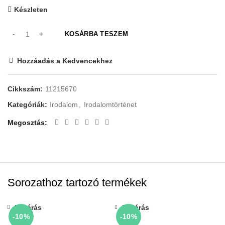
Készleten
KOSÁRBA TESZEM
Hozzáadás a Kedvencekhez
Cikkszám:
11215670
Kategóriák:
Irodalom
,
Irodalomtörténet
Megosztás
Sorozathoz tartozó termékek
Bezárás
Bezárás
-10%
-10%