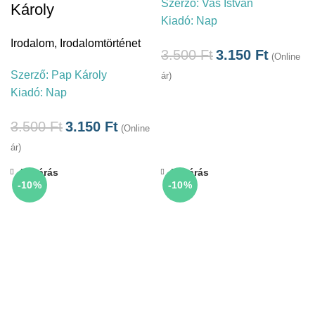
Szerző:
Vas István
Károly
Kiadó:
Nap
Irodalom
,
Irodalomtörténet
3.500
Ft
3.150
Ft
(Online
Szerző:
Pap Károly
ár)
Kiadó:
Nap
3.500
Ft
3.150
Ft
(Online
ár)
Bezárás
Bezárás
-10%
-10%