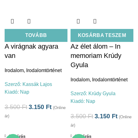
TOVÁBB
KOSÁRBA TESZEM
A virágnak agyara
Az élet álom – In
van
memoriam Krúdy
Gyula
Irodalom
,
Irodalomtörténet
Irodalom
,
Irodalomtörténet
Szerző:
Kassák Lajos
Kiadó:
Nap
Szerző:
Krúdy Gyula
Kiadó:
Nap
3.500
Ft
3.150
Ft
(Online
3.500
Ft
3.150
Ft
ár)
(Online
ár)
Bezárás
Bezárás