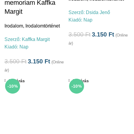
memoriam Kaffka
Margit
Szerző:
Dsida Jenő
Kiadó:
Nap
Irodalom
,
Irodalomtörténet
3.500
Ft
3.150
Ft
(Online
Szerző:
Kaffka Margit
ár)
Kiadó:
Nap
3.500
Ft
3.150
Ft
(Online
ár)
Bezárás
Bezárás
-10%
-10%