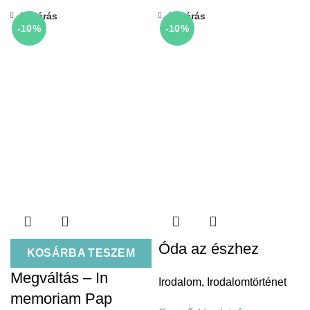
Bezárás
Bezárás
-10%
-10%
Óda az észhez
KOSÁRBA TESZEM
Megváltás – In
Irodalom
,
Irodalomtörténet
memoriam Pap