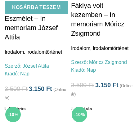
Fáklya volt
KOSÁRBA TESZEM
kezemben – In
Eszmélet – In
memoriam Móricz
memoriam József
Zsigmond
Attila
Irodalom
,
Irodalomtörténet
Irodalom
,
Irodalomtörténet
Szerző:
Móricz Zsigmond
Szerző:
József Attila
Kiadó:
Nap
Kiadó:
Nap
3.500
Ft
3.150
Ft
(Online
3.500
Ft
3.150
Ft
(Online
ár)
ár)
Bezárás
Bezárás
-10%
-10%