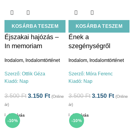
KOSÁRBA TESZEM
KOSÁRBA TESZEM
Éjszakai hajózás –
Ének a
In memoriam
szegénységről
Irodalom
,
Irodalomtörténet
Irodalom
,
Irodalomtörténet
Szerző:
Ottlik Géza
Szerző:
Móra Ferenc
Kiadó:
Nap
Kiadó:
Nap
3.500
Ft
3.150
Ft
3.500
Ft
3.150
Ft
(Online
(Online
ár)
ár)
Bezárás
Bezárás
-10%
-10%