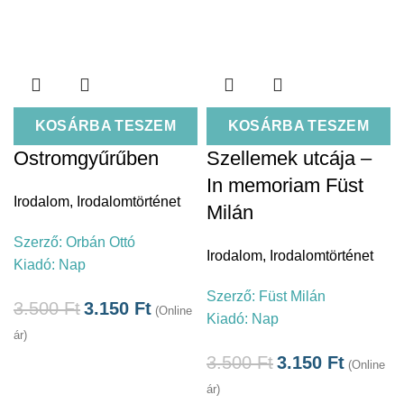
KOSÁRBA TESZEM
KOSÁRBA TESZEM
Ostromgyűrűben
Szellemek utcája –
In memoriam Füst
Irodalom
,
Irodalomtörténet
Milán
Szerző:
Orbán Ottó
Irodalom
,
Irodalomtörténet
Kiadó:
Nap
Szerző:
Füst Milán
3.500
Ft
3.150
Ft
(Online
Kiadó:
Nap
ár)
3.500
Ft
3.150
Ft
(Online
ár)