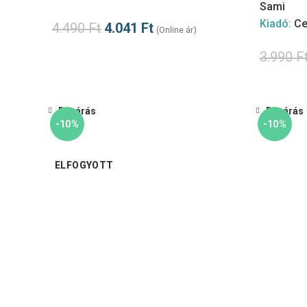
Sami
Kiadó:
Ce
4.490
Ft
4.041
Ft
(Online ár)
3.990
F
Bezárás
Bezárás
-10%
-10%
ELFOGYOTT