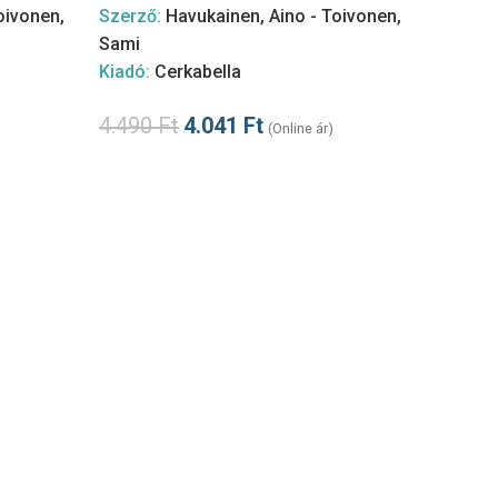
oivonen,
Szerző:
Havukainen, Aino - Toivonen,
Sami
Kiadó:
Cerkabella
4.490
Ft
4.041
Ft
(Online ár)