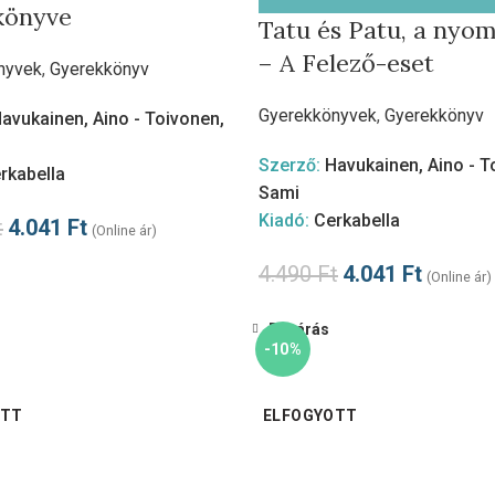
könyve
Tatu és Patu, a nyo
– A Felező-eset
nyvek
,
Gyerekkönyv
Gyerekkönyvek
,
Gyerekkönyv
avukainen, Aino - Toivonen,
Szerző:
Havukainen, Aino - T
rkabella
Sami
Kiadó:
Cerkabella
t
4.041
Ft
(Online ár)
4.490
Ft
4.041
Ft
(Online ár)
Bezárás
-10%
OTT
ELFOGYOTT