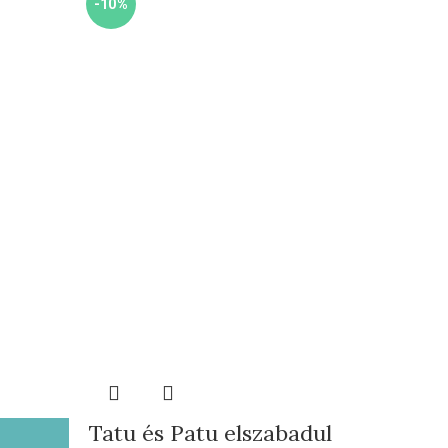
-10%
Tatu és Patu elszabadul
M