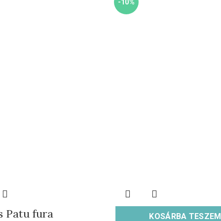
-10%
s Patu fura
KOSÁRBA TESZE