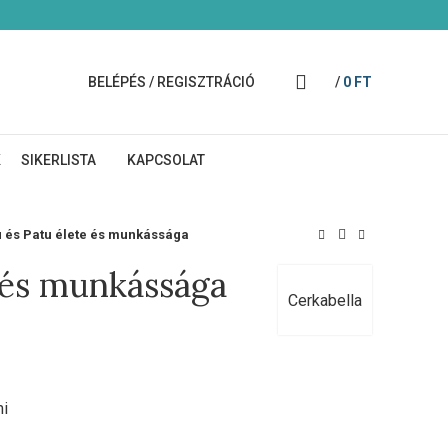
BELÉPÉS / REGISZTRÁCIÓ
/
0
FT
K
SIKERLISTA
KAPCSOLAT
u és Patu élete és munkássága
e és munkássága
Cerkabella
mi