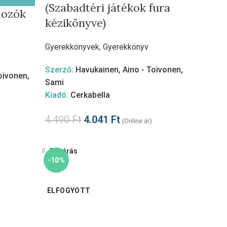
(Szabadtéri játékok fura
mozók
kézikönyve)
Gyerekkönyvek
,
Gyerekkönyv
Szerző:
Havukainen, Aino - Toivonen,
oivonen,
Sami
Kiadó:
Cerkabella
4.490
Ft
4.041
Ft
(Online ár)
Bezárás
-10%
ELFOGYOTT