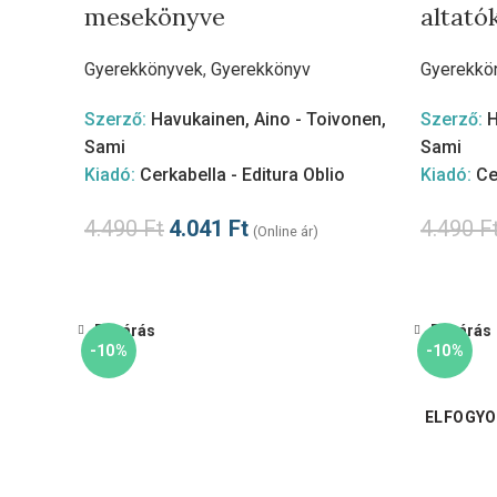
mesekönyve
altató
Gyerekkönyvek
,
Gyerekkönyv
Gyerekkö
Szerző:
Havukainen, Aino - Toivonen,
Szerző:
H
Sami
Sami
Kiadó:
Cerkabella - Editura Oblio
Kiadó:
Ce
4.490
Ft
4.041
Ft
4.490
F
(Online ár)
Bezárás
Bezárás
-10%
-10%
ELFOGY