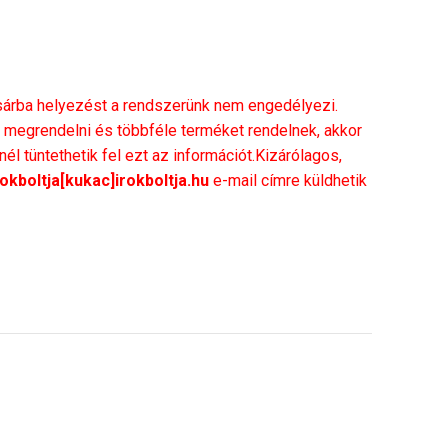
rba helyezést a rendszerünk nem engedélyezi.
megrendelni és többféle terméket rendelnek, akkor
l tüntethetik fel ezt az információt.Kizárólagos,
rokboltja[kukac]irokboltja.hu
e-mail címre küldhetik