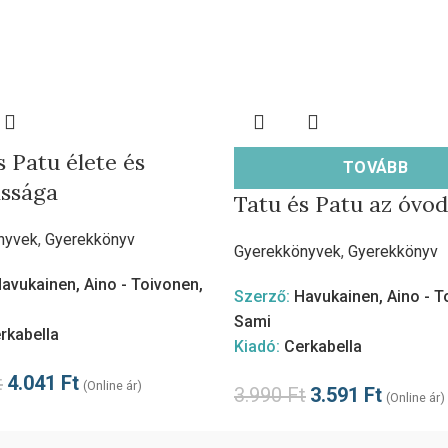
s Patu élete és
TOVÁBB
ssága
Tatu és Patu az óvo
nyvek
,
Gyerekkönyv
Gyerekkönyvek
,
Gyerekkönyv
avukainen, Aino - Toivonen,
Szerző:
Havukainen, Aino - T
Sami
rkabella
Kiadó:
Cerkabella
t
4.041
Ft
(Online ár)
3.990
Ft
3.591
Ft
(Online ár)