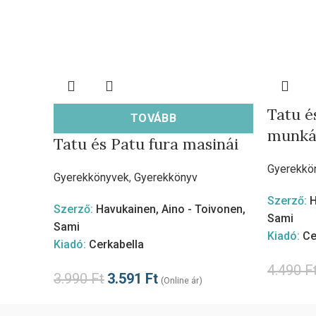
Tatu é
TOVÁBB
munká
Tatu és Patu fura masinái
Gyerekkö
Gyerekkönyvek
,
Gyerekkönyv
Szerző:
H
Szerző:
Havukainen, Aino - Toivonen,
Sami
Sami
Kiadó:
Ce
Kiadó:
Cerkabella
4.490
F
3.990
Ft
3.591
Ft
(Online ár)