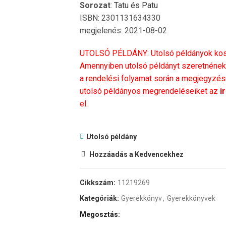
Sorozat
:
Tatu és Patu
ISBN: 2301131634330
megjelenés: 2021-08-02
UTOLSÓ PÉLDÁNY: Utolsó példányok kosá
Amennyiben utolsó példányt szeretnének 
a rendelési folyamat során a megjegyzésné
utolsó példányos megrendeléseiket az
i
el.
Utolsó példány
Hozzáadás a Kedvencekhez
Cikkszám:
11219269
Kategóriák:
Gyerekkönyv
,
Gyerekkönyvek
Megosztás