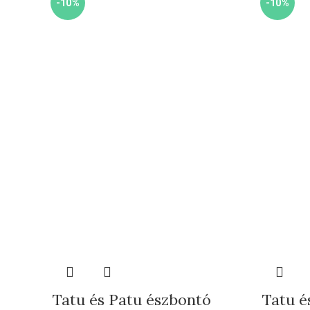
-10%
-10%
Tatu és Patu észbontó
Tatu é