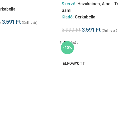
Szerző:
Havukainen, Aino - T
rkabella
Sami
Kiadó:
Cerkabella
t
3.591
Ft
(Online ár)
3.990
Ft
3.591
Ft
(Online ár)
Bezárás
-10%
ELFOGYOTT