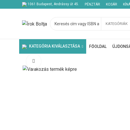
1061 Budapest, Andrássy út 45.
PÉNZTÁR
KOSÁR
KÍN
KATEGÓRIÁK
Kezdje el gépelni a keresett bejegyzések megtekintéséhez.
KATEGÓRIA KIVÁLASZTÁSA
FŐOLDAL
ÚJDONS
Click to enlarge