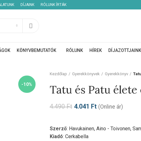
ÁLATUNK
DÍJAINK
RÓLUNK ÍRTÁK
ÁGOK
KÖNYVBEMUTATÓK
RÓLUNK
HÍREK
DÍJAZOTTJAIN
Kezdőlap
Gyerekkönyvek
Gyerekkönyv
Tat
-10%
Tatu és Patu élet
4.490
Ft
4.041
Ft
(Online ár)
Szerző
:
Havukainen, Aino - Toivonen, Sa
Kiadó
:
Cerkabella