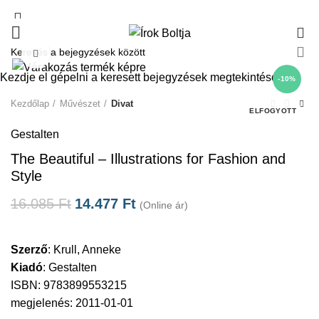
0
Click to enlarge
Kezdje el gépelni a keresett bejegyzések megtekintéséhez.
-10%
Kezdőlap
Művészet
Divat
ELFOGYOTT
Gestalten
The Beautiful – Illustrations for Fashion and
Style
16.085
Ft
14.477
Ft
(Online ár)
Szerző
:
Krull, Anneke
Kiadó
:
Gestalten
ISBN: 9783899553215
megjelenés: 2011-01-01