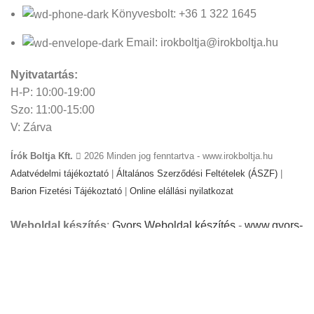
Könyvesbolt: +36 1 322 1645
Email: irokboltja@irokboltja.hu
Nyitvatartás:
H-P: 10:00-19:00
Szo: 11:00-15:00
V: Zárva
Írók Boltja Kft.
2026 Minden jog fenntartva - www.irokboltja.hu
Adatvédelmi tájékoztató
|
Általános Szerződési Feltételek (ÁSZF)
|
Barion Fizetési Tájékoztató
|
Online elállási nyilatkozat
Weboldal készítés
:
Gyors Weboldal készítés
-
www.gyors-
weboldal-keszites.hu
Cookie-kat használunk, hogy javítsuk az élményt
weboldalunkon. A weboldal böngészésével Ön hozzájárul a