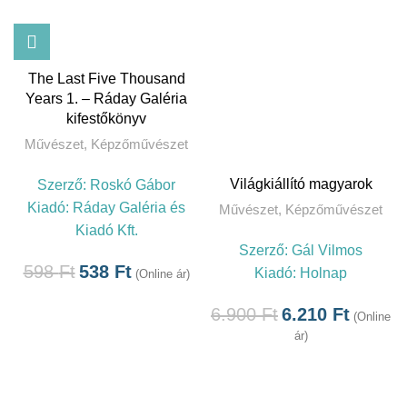
The Last Five Thousand
Years 1. – Ráday Galéria
kifestőkönyv
Művészet
,
Képzőművészet
Világkiállító magyarok
Szerző:
Roskó Gábor
Kiadó:
Ráday Galéria és
Művészet
,
Képzőművészet
Kiadó Kft.
Szerző:
Gál Vilmos
598
Ft
538
Ft
Kiadó:
Holnap
(Online ár)
6.900
Ft
6.210
Ft
(Online
ár)