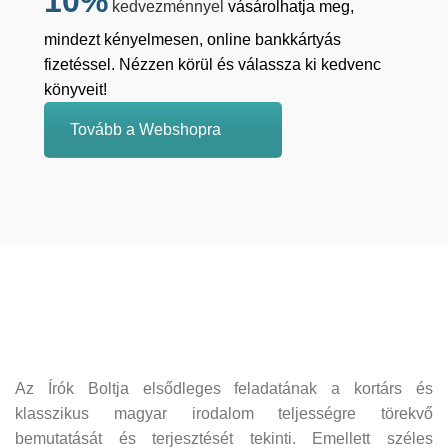
10%
kedvezménnyel
vásárolhatja meg,
mindezt kényelmesen, online bankkártyás
fizetéssel. Nézzen körül és válassza ki kedvenc
könyveit!
Tovább a Webshopra
Az Írók Boltja elsődleges feladatának a kortárs és
klasszikus magyar irodalom teljességre törekvő
bemutatását és terjesztését tekinti. Emellett széles