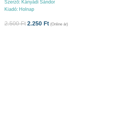
Szerző:
Kányádi Sándor
Kiadó:
Holnap
2.500
Ft
2.250
Ft
(Online ár)