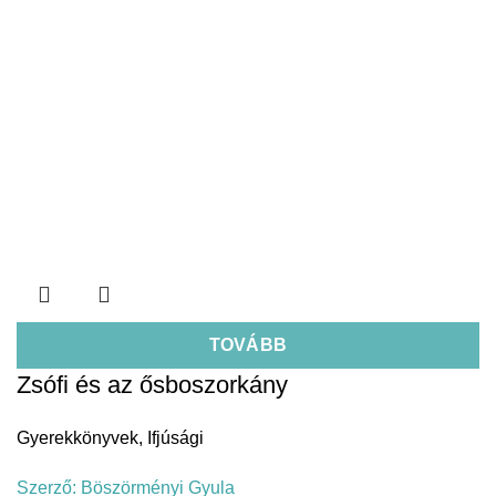
TOVÁBB
Zsófi és az ősboszorkány
Gyerekkönyvek
,
Ifjúsági
Szerző:
Böszörményi Gyula