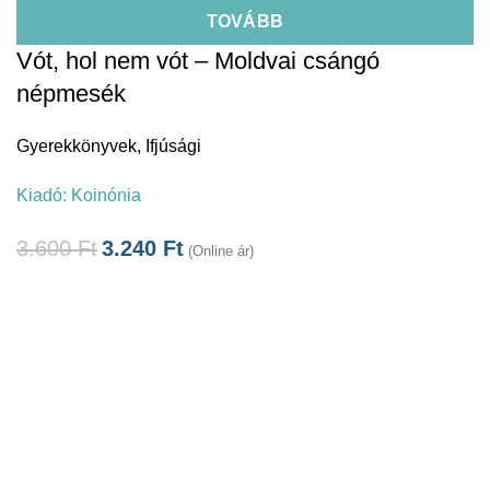
TOVÁBB
Vót, hol nem vót – Moldvai csángó
népmesék
Gyerekkönyvek
,
Ifjúsági
Kiadó:
Koinónia
3.600
Ft
3.240
Ft
(Online ár)