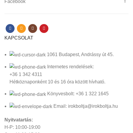
Facebook
KAPCSOLAT
1061 Budapest, Andrássy út 45.
Internetes rendelések:
+36 1 342 4311
Hétköznaponként 10 és 16 óra között hívható.
Könyvesbolt: +36 1 322 1645
Email: irokboltja@irokboltja.hu
Nyitvatartás:
H-P: 10:00-19:00