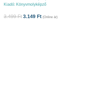
Kiadó:
Könyvmolyképző
3.499
Ft
3.149
Ft
(Online ár)