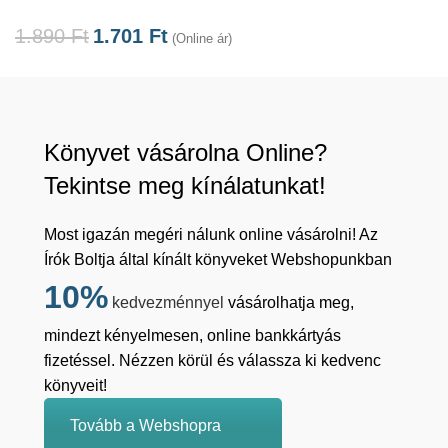
1.890
Ft
1.701
Ft
(Online ár)
Könyvet vásárolna Online?
Tekintse meg kínálatunkat!
Most igazán megéri nálunk online vásárolni! Az
Írók Boltja által kínált könyveket Webshopunkban
10%
kedvezménnyel
vásárolhatja meg,
mindezt kényelmesen, online bankkártyás
fizetéssel. Nézzen körül és válassza ki kedvenc
könyveit!
Tovább a Webshopra