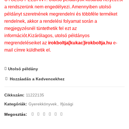
a rendszerünk nem engedélyezi. Amennyiben utolsó
példányt szeretnének megrendelni és többféle terméket
rendelnek, akkor a rendelési folyamat során a
megjegyzésnél tüntethetik fel ezt az
információt.Kizárólagos, utolsó példányos
megrendeléseiket az
irokboltja[kukac]irokboltja.hu
e-
mail címre küldhetik el.
Utolsó példány
Hozzáadás a Kedvencekhez
Cikkszám:
11222135
Kategóriák:
Gyerekkönyvek
,
Ifjúsági
Megosztás