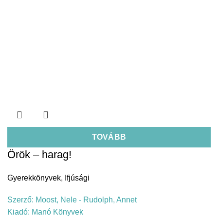
TOVÁBB
Örök – harag!
Gyerekkönyvek
,
Ifjúsági
Szerző:
Moost, Nele - Rudolph, Annet
Kiadó:
Manó Könyvek