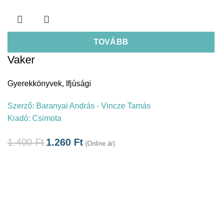
TOVÁBB
Vaker
Gyerekkönyvek
,
Ifjúsági
Szerző:
Baranyai András - Vincze Tamás
Kiadó:
Csimota
1.400
Ft
1.260
Ft
(Online ár)