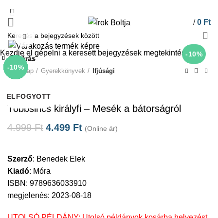
/
0
Ft
Click to enlarge
Kezdje el gépelni a keresett bejegyzések megtekintéséhez.
-10%
Bezárás
Bezárás
Bezárás
Bezárás
Bezárás
Bezárás
Bezárás
Bezárás
-10%
-10%
-10%
-10%
-10%
-10%
-10%
-10%
Kezdőlap
Gyerekkönyvek
Ifjúsági
Móra
ELFOGYOTT
ELFOGYOTT
ELFOGYOTT
ELFOGYOTT
ELFOGYOTT
ELFOGYOTT
ELFOGYOTT
ELFOGYOTT
Többsincs királyfi – Mesék a bátorságról
4.999
Ft
4.499
Ft
(Online ár)
Szerző
:
Benedek Elek
Kiadó
:
Móra
ISBN: 9789636033910
megjelenés: 2023-08-18
UTOLSÓ PÉLDÁNY: Utolsó példányok kosárba helyezést