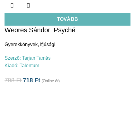
TOVÁBB
Weöres Sándor: Psyché
Gyerekkönyvek
,
Ifjúsági
Szerző:
Tarján Tamás
Kiadó:
Talentum
798
Ft
718
Ft
(Online ár)