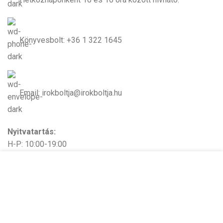
Könyvesbolt: +36 1 322 1645
Email: irokboltja@irokboltja.hu
Nyitvatartás:
H-P: 10:00-19:00
Szo: 11:00-15:00
Cookie-kat használunk, hogy javítsuk az élményt
V: Zárva
weboldalunkon. A weboldal böngészésével Ön
hozzájárul a cookie-k használatához.
TOVÁBBI INFORMÁCIÓK
ELFOGADOM
Írók Boltja Kft.
2026 Minden jog fenntartva - www.irokboltja.hu