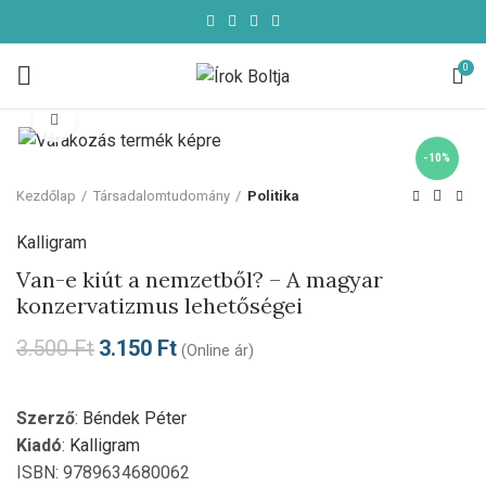
0
Click to enlarge
-10%
Kezdőlap
Társadalomtudomány
Politika
Kalligram
Van-e kiút a nemzetből? – A magyar
konzervatizmus lehetőségei
3.500
Ft
3.150
Ft
(Online ár)
Szerző
:
Béndek Péter
Kiadó
:
Kalligram
ISBN: 9789634680062