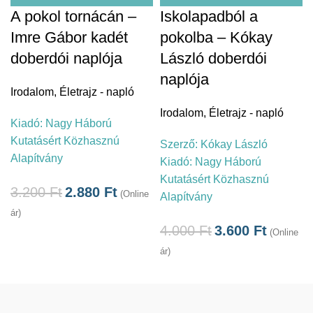
A pokol tornácán –
Iskolapadból a
Imre Gábor kadét
pokolba – Kókay
doberdói naplója
László doberdói
naplója
Irodalom
,
Életrajz - napló
Irodalom
,
Életrajz - napló
Kiadó:
Nagy Háború
Kutatásért Közhasznú
Szerző:
Kókay László
Alapítvány
Kiadó:
Nagy Háború
Kutatásért Közhasznú
3.200
Ft
2.880
Ft
(Online
Alapítvány
ár)
4.000
Ft
3.600
Ft
(Online
ár)