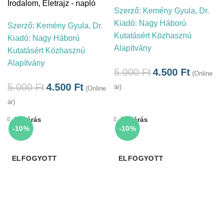
Irodalom
,
Életrajz - napló
Szerző:
Kemény Gyula, Dr.
Kiadó:
Nagy Háború
Szerző:
Kemény Gyula, Dr.
Kutatásért Közhasznú
Kiadó:
Nagy Háború
Alapítvány
Kutatásért Közhasznú
Alapítvány
5.000
Ft
4.500
Ft
(Online
5.000
Ft
4.500
Ft
ár)
(Online
ár)
Bezárás
Bezárás
-10%
-10%
ELFOGYOTT
ELFOGYOTT