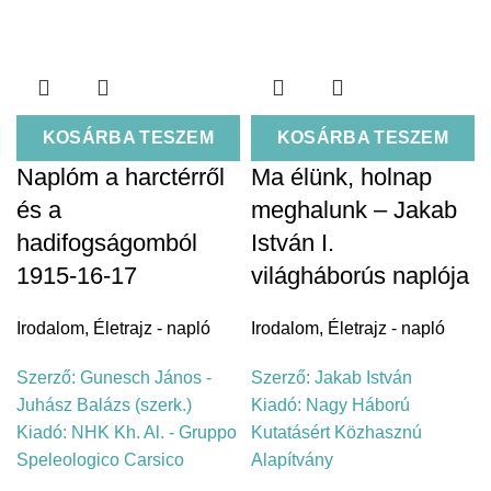
KOSÁRBA TESZEM
KOSÁRBA TESZEM
Naplóm a harctérről
Ma élünk, holnap
és a
meghalunk – Jakab
hadifogságomból
István I.
1915-16-17
világháborús naplója
Irodalom
,
Életrajz - napló
Irodalom
,
Életrajz - napló
Szerző:
Gunesch János -
Szerző:
Jakab István
Juhász Balázs (szerk.)
Kiadó:
Nagy Háború
Kiadó:
NHK Kh. Al. - Gruppo
Kutatásért Közhasznú
Speleologico Carsico
Alapítvány