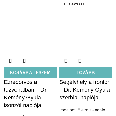
ELFOGYOTT
KOSÁRBA TESZEM
TOVÁBB
Ezredorvos a
Segélyhely a fronton
tűzvonalban – Dr.
– Dr. Kemény Gyula
Kemény Gyula
szerbiai naplója
isonzói naplója
Irodalom
,
Életrajz - napló