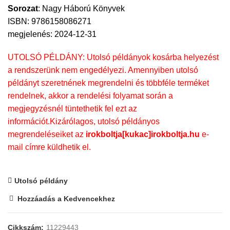
Sorozat
:
Nagy Háború Könyvek
ISBN: 9786158086271
megjelenés: 2024-12-31
UTOLSÓ PÉLDÁNY: Utolsó példányok kosárba helyezést
a rendszerünk nem engedélyezi. Amennyiben utolsó
példányt szeretnének megrendelni és többféle terméket
rendelnek, akkor a rendelési folyamat során a
megjegyzésnél tüntethetik fel ezt az
információt.Kizárólagos, utolsó példányos
megrendeléseiket az
irokboltja[kukac]irokboltja.hu
e-
mail címre küldhetik el.
Utolsó példány
Hozzáadás a Kedvencekhez
Cikkszám:
11229443