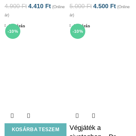
4.900
Ft
4.410
Ft
5.000
Ft
4.500
Ft
(Online
(Online
ár)
ár)
Bezárás
Bezárás
-10%
-10%
Végjáték a
KOSÁRBA TESZEM