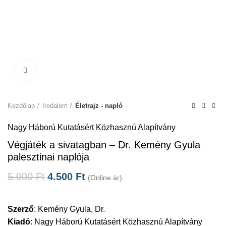
Click to enlarge
Kezdőlap
Irodalom
Életrajz - napló
Nagy Háború Kutatásért Közhasznú Alapítvány
Végjáték a sivatagban – Dr. Kemény Gyula
palesztinai naplója
5.000
Ft
4.500
Ft
(Online ár)
Szerző
:
Kemény Gyula, Dr.
Kiadó
:
Nagy Háború Kutatásért Közhasznú Alapítvány