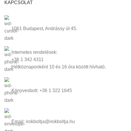
KAPCSOLAT
1061 Budapest, Andrássy út 45.
Internetes rendelések:
+36 1 342 4311
Hétköznaponként 10 és 16 óra között hívható.
Könyvesbolt: +36 1 322 1645
Email: irokboltja@irokboltja.hu