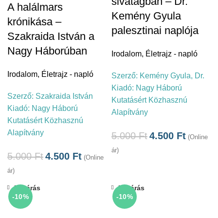
sivatagban – Dr.
A halálmars
Kemény Gyula
krónikása –
palesztinai naplója
Szakraida István a
Nagy Háborúban
Irodalom
,
Életrajz - napló
Irodalom
,
Életrajz - napló
Szerző:
Kemény Gyula, Dr.
Kiadó:
Nagy Háború
Szerző:
Szakraida István
Kutatásért Közhasznú
Kiadó:
Nagy Háború
Alapítvány
Kutatásért Közhasznú
Alapítvány
5.000
Ft
4.500
Ft
(Online
ár)
5.000
Ft
4.500
Ft
(Online
ár)
Bezárás
Bezárás
-10%
-10%