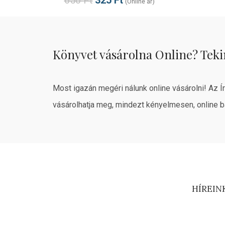
650
Ft
325
Ft
(Online ár)
Könyvet vásárolna Online? Teki
Most igazán megéri nálunk online vásárolni! Az Í
vásárolhatja meg, mindezt kényelmesen, online b
HÍREIN