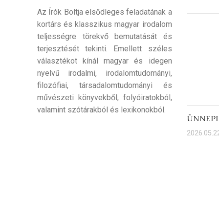
Az Írók Boltja elsődleges feladatának a
kortárs és klasszikus magyar irodalom
teljességre törekvő bemutatását és
terjesztését tekinti. Emellett széles
választékot kínál magyar és idegen
nyelvű irodalmi, irodalomtudományi,
filozófiai, társadalomtudományi és
művészeti könyvekből, folyóiratokból,
valamint szótárakból és lexikonokból.
ÜNNEPI
2026.05.22