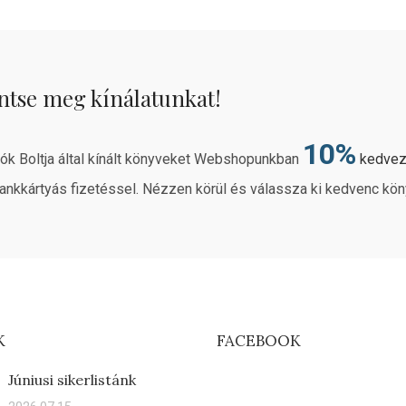
ntse meg kínálatunkat!
10%
rók Boltja által kínált könyveket Webshopunkban
kedve
ankkártyás fizetéssel. Nézzen körül és válassza ki kedvenc kön
K
FACEBOOK
Júniusi sikerlistánk