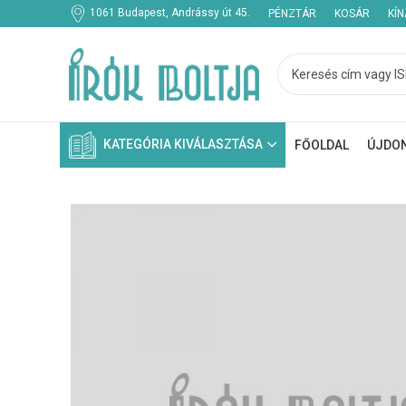
1061 Budapest, Andrássy út 45.
PÉNZTÁR
KOSÁR
KÍ
KATEGÓRIA KIVÁLASZTÁSA
FŐOLDAL
ÚJDO