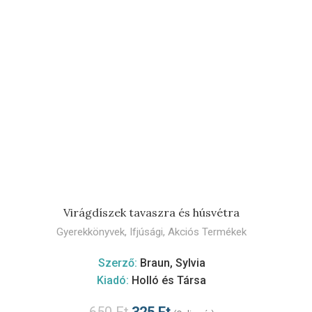
KOSÁRBA TESZEM
Virágdíszek tavaszra és húsvétra
Gyerekkönyvek
,
Ifjúsági
,
Akciós Termékek
Szerző:
Braun, Sylvia
Kiadó:
Holló és Társa