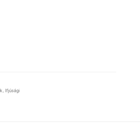
native:
k
,
Ifjúsági