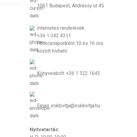
1061 Budapest, Andrássy út 45.
Internetes rendelések:
+36 1 342 4311
Hétköznaponként 10 és 16 óra
között hívható.
Könyvesbolt: +36 1 322 1645
Email: irokboltja@irokboltja.hu
Nyitvatartás: