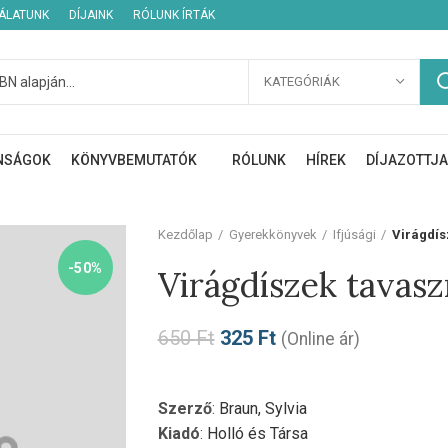
NÁLATUNK
DÍJAINK
RÓLUNK ÍRTÁK
KATEGÓRIÁK
NSÁGOK
KÖNYVBEMUTATÓK
RÓLUNK
HÍREK
DÍJAZOTTJA
Kezdőlap
Gyerekkönyvek
Ifjúsági
Virágdís
-50%
Virágdíszek tavasz
650
Ft
325
Ft
(Online ár)
Szerző
:
Braun, Sylvia
Kiadó
:
Holló és Társa