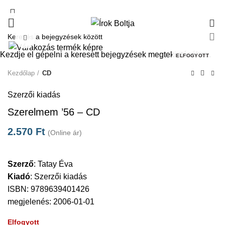
0
Click to enlarge
Kezdje el gépelni a keresett bejegyzések megtekintéséhez.
ELFOGYOTT
Kezdőlap
CD
Szerzői kiadás
Szerelmem ’56 – CD
2.570
Ft
(Online ár)
Szerző
:
Tatay Éva
Kiadó
:
Szerzői kiadás
ISBN: 9789639401426
megjelenés: 2006-01-01
Elfogyott