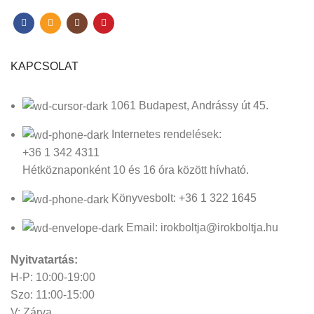
KAPCSOLAT
1061 Budapest, Andrássy út 45.
Internetes rendelések:
+36 1 342 4311
Hétköznaponként 10 és 16 óra között hívható.
Könyvesbolt: +36 1 322 1645
Email: irokboltja@irokboltja.hu
Nyitvatartás:
H-P: 10:00-19:00
Szo: 11:00-15:00
V: Zárva