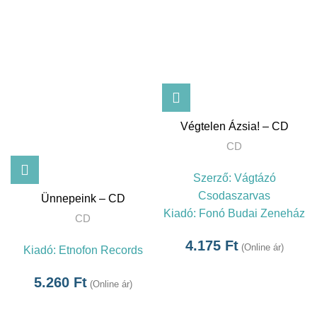
Végtelen Ázsia! – CD
CD
Szerző:
Vágtázó
Csodaszarvas
Ünnepeink – CD
Kiadó:
Fonó Budai Zeneház
CD
4.175
Ft
(Online ár)
Kiadó:
Etnofon Records
5.260
Ft
(Online ár)