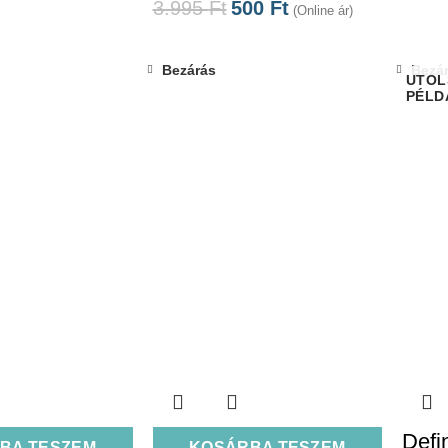
3.995
Ft
500
Ft
(Online ár)
Bezárás
Bezá
Defi
BA TESZEM
KOSÁRBA TESZEM