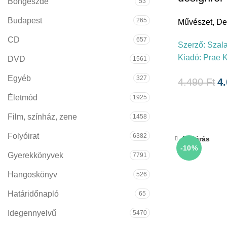
Böngészde
53
Budapest
265
Művészet
,
De
CD
657
Szerző:
Szala
Kiadó:
Prae 
DVD
1561
Egyéb
327
4.490
Ft
4
Életmód
1925
Film, színház, zene
1458
Folyóirat
6382
Bezárás
-10%
Gyerekkönyvek
7791
Hangoskönyv
526
Határidőnapló
65
Idegennyelvű
5470