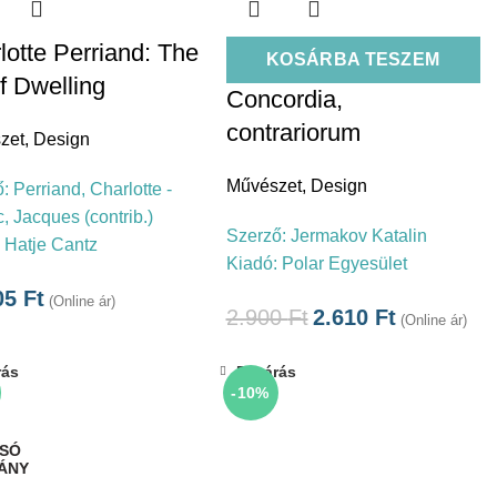
lotte Perriand: The
KOSÁRBA TESZEM
of Dwelling
Concordia,
contrariorum
zet
,
Design
Művészet
,
Design
ő:
Perriand, Charlotte -
, Jacques (contrib.)
Szerző:
Jermakov Katalin
:
Hatje Cantz
Kiadó:
Polar Egyesület
05
Ft
(Online ár)
2.900
Ft
2.610
Ft
(Online ár)
rás
Bezárás
-10%