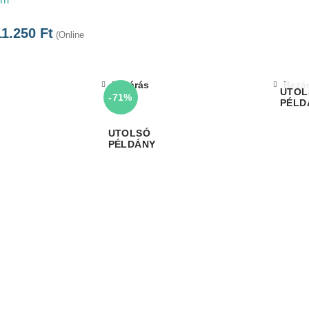
11.250
Ft
(Online
Bezárás
Bezá
-71%