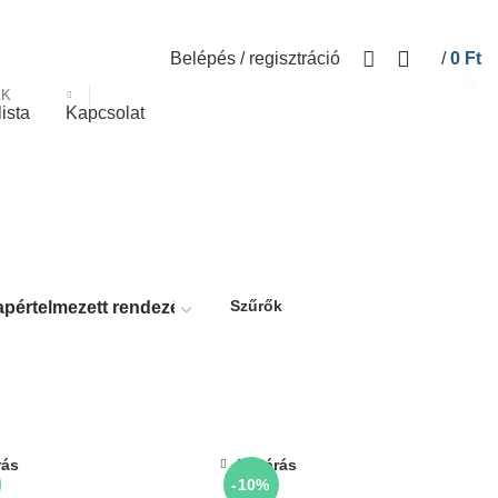
Belépés / regisztráció
/
0
Ft
ÁK
lista
Kapcsolat
Szűrők
rás
Bezárás
-10%