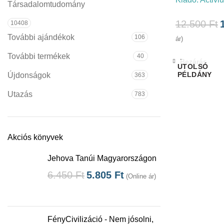
Társadalomtudomány
12.500
Ft
10408
További ajándékok
106
ár)
További termékek
40
Bezárás
Újdonságok
363
Utazás
783
Akciós könyvek
Jehova Tanúi Magyarországon
6.450
Ft
5.805
Ft
(Online ár)
FényCivilizáció - Nem jósolni,