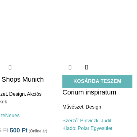
 Shops Munich
KOSÁRBA TESZEM
Corium inspiratum
zet
,
Design
,
Akciós
kek
Művészet
,
Design
:
teNeues
Szerző:
Pinviczki Judit
Kiadó:
Polar Egyesület
5
Ft
500
Ft
(Online ár)