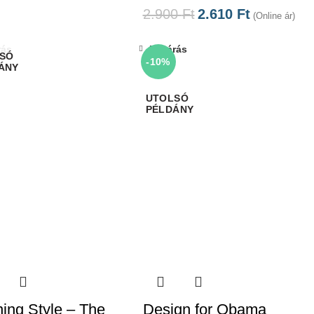
2.900
Ft
2.610
Ft
(Online ár)
rás
Bezárás
-10%
ning Style – The
Design for Obama