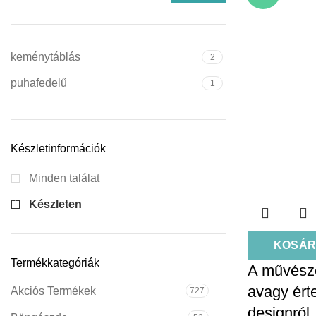
keménytáblás
2
puhafedelű
1
Készletinformációk
Minden találat
Készleten
KOSÁR
Termékkategóriák
A művésze
avagy ért
Akciós Termékek
727
designról