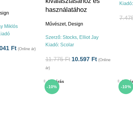
kiválasztásához és
Kiadó
használatához
sign
7.47
Művészet
,
Design
y Miklós
Kiadó
Szerző:
Stocks, Elliot Jay
Kiadó:
Scolar
.041
Ft
(Online ár)
11.775
Ft
10.597
Ft
(Online
ár)
Bezárás
Bezá
-10%
-10%