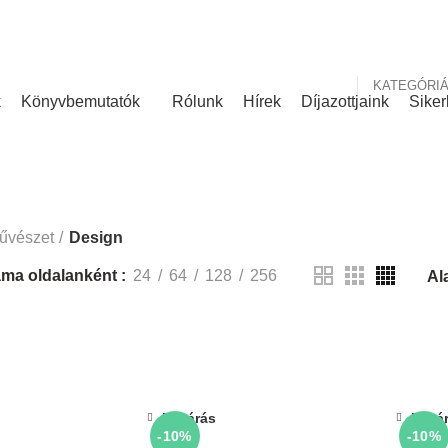
nk
Rólunk írták
KATEGÓRI
k
Könyvbemutatók
Rólunk
Hírek
Díjazottjaink
Siker
Design
űvészet
Design
ma oldalanként
24
64
128
256
Bezárás
Bezá
-10%
-10%