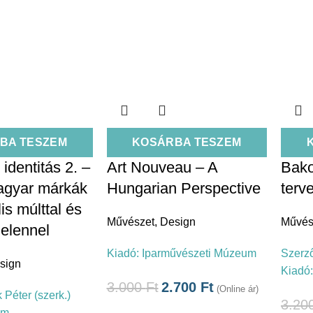
BA TESZEM
KOSÁRBA TESZEM
 identitás 2. –
Art Nouveau – A
Bako
agyar márkák
Hungarian Perspective
terv
lis múlttal és
Művészet
,
Design
Művés
jelennel
Kiadó:
Iparművészeti Múzeum
Szerz
sign
Kiadó
3.000
Ft
2.700
Ft
(Online ár)
 Péter (szerk.)
3.20
um