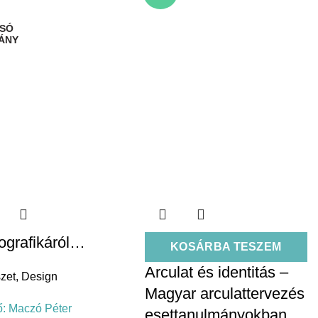
pografikáról…
KOSÁRBA TESZEM
Arculat és identitás –
zet
,
Design
Magyar arculattervezés
ő:
Maczó Péter
esettanulmányokban