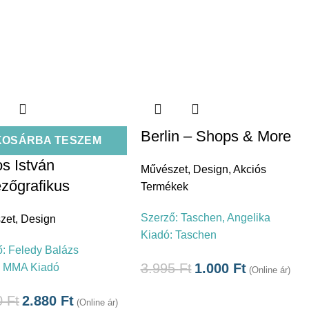
Berlin – Shops & More
KOSÁRBA TESZEM
s István
Művészet
,
Design
,
Akciós
ezőgrafikus
Termékek
Szerző:
Taschen, Angelika
zet
,
Design
Kiadó:
Taschen
ő:
Feledy Balázs
3.995
Ft
1.000
Ft
:
MMA Kiadó
(Online ár)
0
Ft
2.880
Ft
(Online ár)