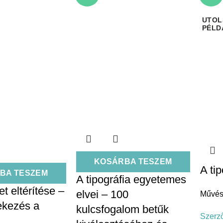
KOSÁRBA TESZEM
A ti
BA TESZEM
A tipográfia egyetemes
t eltérítése –
elvei – 100
Művés
ekezés a
kulcsfogalom betűk
Szerz