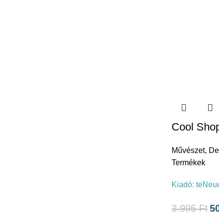
Cool Sho
Művészet
,
De
Termékek
Kiadó:
teNeu
3.995
Ft
5