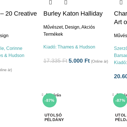
– 20 Creative
Burley Katon Halliday
Char
Art 
Művészet
,
Design
,
Akciós
Termékek
sign
Művés
Kiadó:
Thames & Hudson
lle, Corinne
Szerz
s & Hudson
Barsac
17.335
Ft
5.000
Ft
(Online ár)
Kiadó
line ár)
20.6
Bezárás
Bezá
-87%
-87%