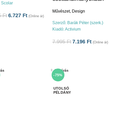
:
Scolar
Művészet
,
Design
5
Ft
6.727
Ft
(Online ár)
Szerző:
Barák Péter (szerk.)
Kiadó:
Activium
7.995
Ft
7.196
Ft
(Online ár)
rás
Bezárás
-75%