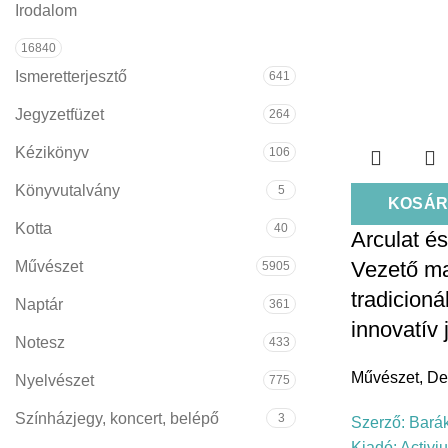
Irodalom
16840
Ismeretterjesztő
641
Jegyzetfüzet
264
Kézikönyv
106
Könyvutalvány
5
KOSÁR
Kotta
40
Arculat és
Vezető m
Művészet
5905
tradicioná
Naptár
361
innovatív 
Notesz
433
Művészet
,
De
Nyelvészet
775
Színházjegy, koncert, belépő
3
Szerző:
Barák
Kiadó:
Activi