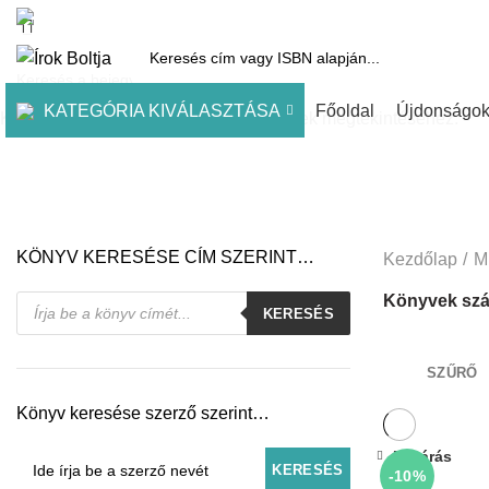
1061 Budapest, Andrássy út 45.
Pénztár
Kosár
Kínálatunk
Díjai
KATEGÓRIA KIVÁLASZTÁSA
Főoldal
Újdonságo
Kezdje el gépelni a keresett bejegyzések megtekintéséhez.
KÖNYV KERESÉSE CÍM SZERINT…
Kezdőlap
M
Products
Könyvek szá
KERESÉS
search
SZŰRŐ
Könyv keresése szerző szerint…
Bezárás
-10%