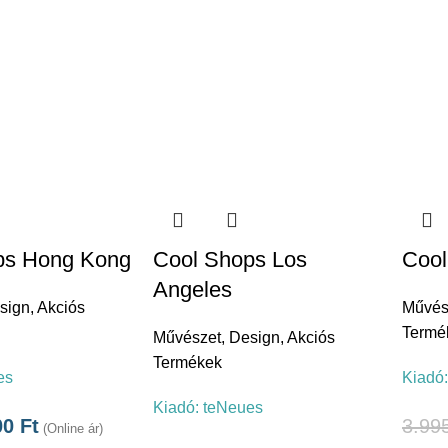
ps Hong Kong
Cool Shops Los
Cool
Angeles
sign
,
Akciós
Művés
Termé
Művészet
,
Design
,
Akciós
Termékek
es
Kiadó
Kiadó:
teNeues
00
Ft
3.99
(Online ár)