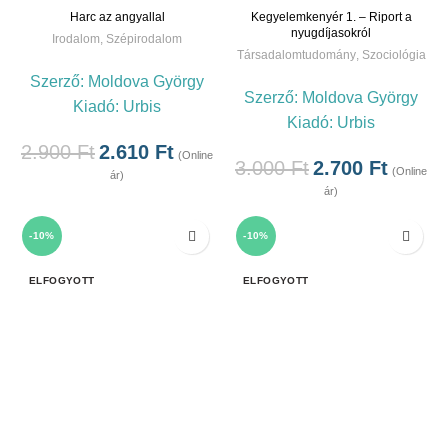
Harc az angyallal
Kegyelemkenyér 1. – Riport a
nyugdíjasokról
Irodalom
,
Szépirodalom
Társadalomtudomány
,
Szociológia
Szerző:
Moldova György
Szerző:
Moldova György
Kiadó:
Urbis
Kiadó:
Urbis
2.900
Ft
2.610
Ft
(Online
3.000
Ft
2.700
Ft
(Online
ár)
ár)
-10%
-10%
ELFOGYOTT
ELFOGYOTT