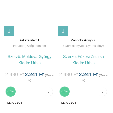
Két szerelem I.
Mondókáskönyv 2.
Irodalom
,
Szépirodalom
Gyerekkönyvek
,
Gyerekkönyv
Szerző:
Moldova György
Szerző:
Füzesi Zsuzsa
Kiadó:
Urbis
Kiadó:
Urbis
2.490
Ft
2.241
Ft
2.490
Ft
2.241
Ft
(Online
(Online
ár)
ár)
-10%
-10%
ELFOGYOTT
ELFOGYOTT