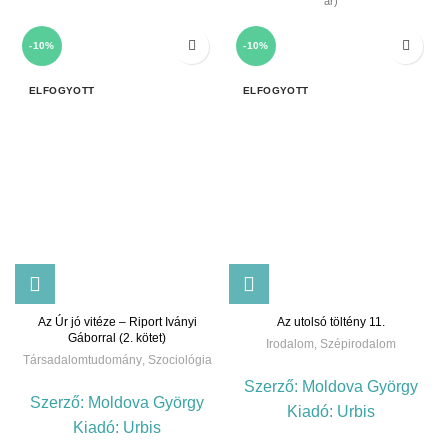
ár)
-10%
-10%
ELFOGYOTT
ELFOGYOTT
Az Úr jó vitéze – Riport Iványi
Az utolsó töltény 11.
Gáborral (2. kötet)
Irodalom
,
Szépirodalom
Társadalomtudomány
,
Szociológia
Szerző:
Moldova György
Szerző:
Moldova György
Kiadó:
Urbis
Kiadó:
Urbis