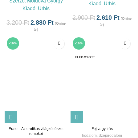
Szerző:
Moldova György
Kiadó:
Urbis
Kiadó:
Urbis
2.900
Ft
2.610
Ft
(Online
3.200
Ft
2.880
Ft
(Online
ár)
ár)
-10%
-10%
ELFOGYOTT
Erato – Az erotikus világköltészet
Fej vagy írás
remekei
Irodalom
,
Szépirodalom