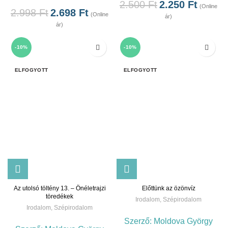
2.500
Ft
2.250
Ft
(Online
2.998
Ft
2.698
Ft
(Online
ár)
ár)
-10%
-10%
ELFOGYOTT
ELFOGYOTT
Az utolsó töltény 13. – Önéletrajzi
Előttünk az özönvíz
töredékek
Irodalom
,
Szépirodalom
Irodalom
,
Szépirodalom
Szerző:
Moldova György