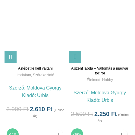
A népet le kell váltani
A szent labda – Vallomás a magyar
fociról
Irodalom
,
Szórakoztató
Életmód
,
Hobby
Szerző:
Moldova György
Szerző:
Moldova György
Kiadó:
Urbis
Kiadó:
Urbis
2.900
Ft
2.610
Ft
(Online
2.500
Ft
2.250
Ft
(Online
ár)
ár)
-10%
-10%