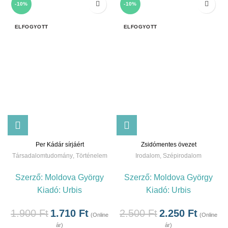
-10%
-10%
ELFOGYOTT
ELFOGYOTT
Per Kádár sírjáért
Zsidómentes övezet
Társadalomtudomány
,
Történelem
Irodalom
,
Szépirodalom
Szerző:
Moldova György
Szerző:
Moldova György
Kiadó:
Urbis
Kiadó:
Urbis
1.900
Ft
1.710
Ft
2.500
Ft
2.250
Ft
(Online
(Online
ár)
ár)