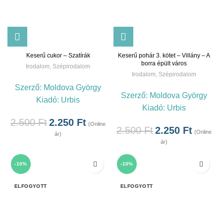
Keserű cukor – Szatírák
Keserű pohár 3. kötet – Villány – A
borra épült város
Irodalom
,
Szépirodalom
Irodalom
,
Szépirodalom
Szerző:
Moldova György
Szerző:
Moldova György
Kiadó:
Urbis
Kiadó:
Urbis
2.500
Ft
2.250
Ft
(Online
2.500
Ft
2.250
Ft
(Online
ár)
ár)
-10%
-10%
ELFOGYOTT
ELFOGYOTT