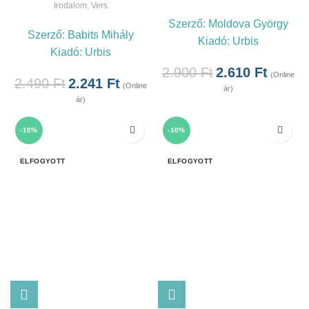
Irodalom
,
Vers
Szerző:
Moldova György
Szerző:
Babits Mihály
Kiadó:
Urbis
Kiadó:
Urbis
2.900
Ft
2.610
Ft
(Online
2.490
Ft
2.241
Ft
(Online
ár)
ár)
-10%
-10%
ELFOGYOTT
ELFOGYOTT