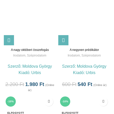
A nagy októberi összefogás
A negyven prédikátor
Irodalom
,
Szépirodalom
Irodalom
,
Szépirodalom
Szerző:
Moldova György
Szerző:
Moldova György
Kiadó:
Urbis
Kiadó:
Urbis
2.200
Ft
1.980
Ft
600
Ft
540
Ft
(Online
(Online ár)
ár)
-10%
-10%
ELFOGYOTT
ELFOGYOTT