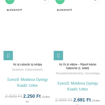
ELFOGYOTT
ELFOGYOTT
Az új császár új ruhája
Az Úr jó vitéze – Riport Iványi
Gáborral (1. kötet)
Irodalom
,
Szépirodalom
Társadalomtudomány
,
Szociológia
Szerző:
Moldova György
Szerző:
Moldova György
Kiadó:
Urbis
Kiadó:
Urbis
2.500
Ft
2.250
Ft
(Online
2.990
Ft
2.691
Ft
(Online
ár)