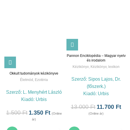
Pannon Enciklopédia – Magyar nyelv
és irodalom
Kézikönyv
,
Kézikönyv, lexikon
Okkult tudományok kézikönyve
Szerző:
Sipos Lajos, Dr.
Életmód
,
Ezotéria
(főszerk.)
Szerző:
L. Menyhért László
Kiadó:
Urbis
Kiadó:
Urbis
13.000
Ft
11.700
Ft
1.500
Ft
1.350
Ft
(Online ár)
(Online
ár)