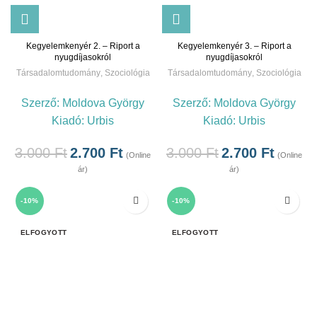
Kegyelemkenyér 2. – Riport a
Kegyelemkenyér 3. – Riport a
nyugdíjasokról
nyugdíjasokról
Társadalomtudomány
,
Szociológia
Társadalomtudomány
,
Szociológia
Szerző:
Moldova György
Szerző:
Moldova György
Kiadó:
Urbis
Kiadó:
Urbis
3.000
Ft
2.700
Ft
3.000
Ft
2.700
Ft
(Online
(Online
ár)
ár)
-10%
-10%
ELFOGYOTT
ELFOGYOTT