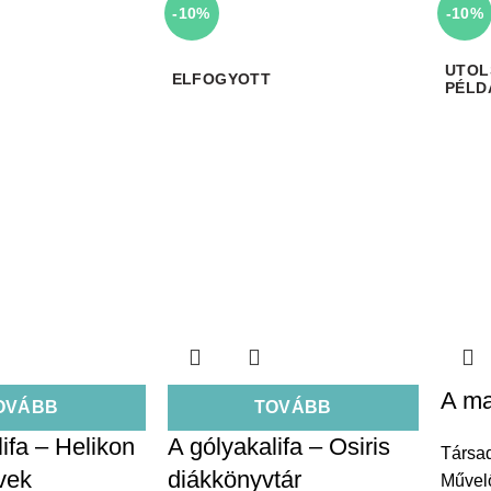
-10%
-10%
ELFOGYOTT
A ma
OVÁBB
TOVÁBB
ifa – Helikon
A gólyakalifa – Osiris
Társa
vek
diákkönyvtár
Művel