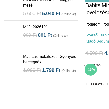
Babits Mi
meséli
levelezés
5.600
Ft
5.040
Ft
(Online ár)
Irodalom
,
Iro
Műút 2026101
890
Ft
801
Ft
Szerző:
Babit
(Online ár)
Kiadó:
Argum
4.500
Ft
4
Matricás mókafüzet - Gyönyörű
hercegnők
Bezárás
1.999
Ft
1.799
Ft
-10%
(Online ár)
ELFOGYOTT