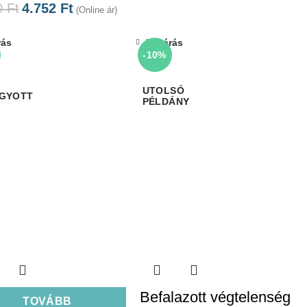
0
Ft
4.752
Ft
(Online ár)
rás
Bezárás
-10%
GYOTT
Befalazott végtelenség
TOVÁBB