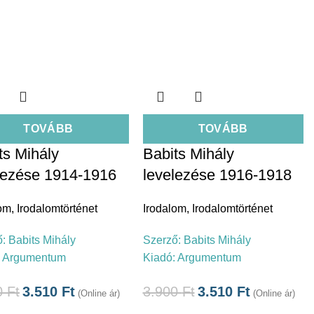
TOVÁBB
TOVÁBB
ts Mihály
Babits Mihály
lezése 1914-1916
levelezése 1916-1918
lom
,
Irodalomtörténet
Irodalom
,
Irodalomtörténet
ő:
Babits Mihály
Szerző:
Babits Mihály
:
Argumentum
Kiadó:
Argumentum
0
Ft
3.510
Ft
3.900
Ft
3.510
Ft
(Online ár)
(Online ár)