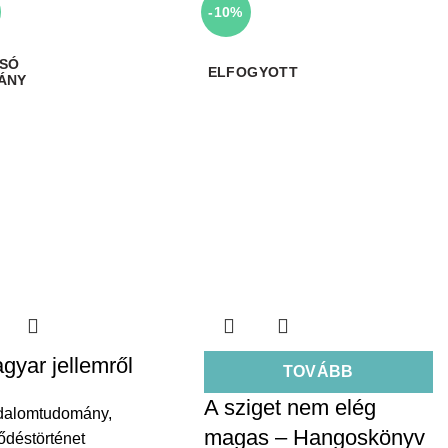
-10%
ELFOGYOTT
gyar jellemről
TOVÁBB
A sziget nem elég
dalomtudomány
,
magas – Hangoskönyv
ődéstörténet