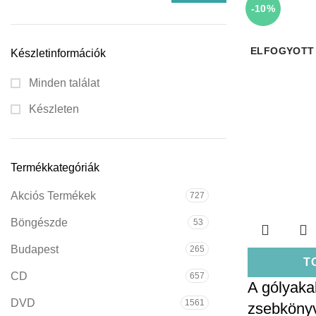
-10%
ELFOGYOTT
Készletinformációk
Minden találat
Készleten
Termékkategóriák
Akciós Termékek
727
Böngészde
53
Budapest
265
T
CD
657
A gólyakal
DVD
1561
zsebköny