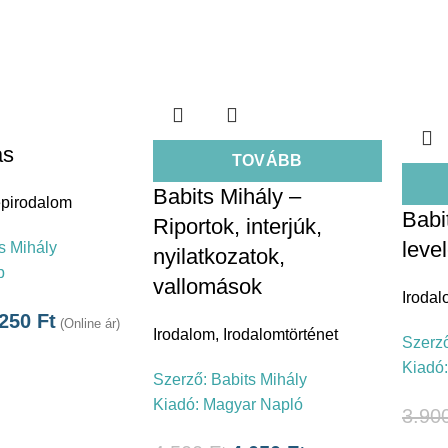
as
TOVÁBB
Babits Mihály –
pirodalom
Babi
Riportok, interjúk,
leve
s Mihály
nyilatkozatok,
p
vallomások
Iroda
.250
Ft
(Online ár)
Irodalom
,
Irodalomtörténet
Szerz
Kiadó
Szerző:
Babits Mihály
Kiadó:
Magyar Napló
3.90