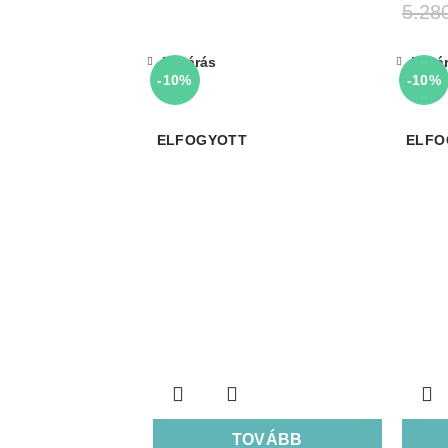
5.28
Bezárás
Bezá
-10%
-10%
ELFOGYOTT
ELFO
TOVÁBB