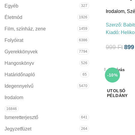
Egyéb
327
Irodalom
,
Szé
Életmód
1926
Szerző:
Babit
Film, színház, zene
1459
Kiadó:
Helik
Folyóirat
6386
999
Ft
89
Gyerekkönyvek
7794
Hangoskönyv
526
Bezárás
Határidőnapló
65
-10%
Idegennyelvű
5470
Irodalom
16846
Ismeretterjesztő
641
Jegyzetfüzet
264