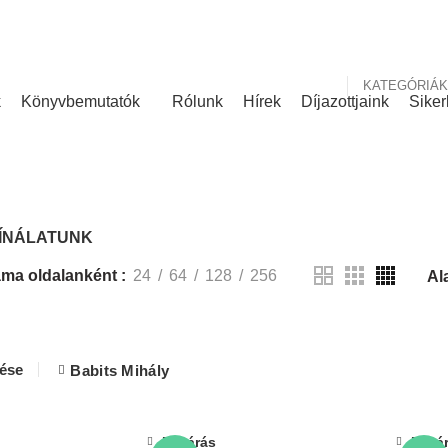
nk
Rólunk írták
KATEGÓRIÁK
k
Könyvbemutatók
Rólunk
Hírek
Díjazottjaink
Siker
KÍNÁLATUNK
ÍNÁLATUNK
ma oldalanként
24
64
128
256
lése
Babits Mihály
Bezárás
Bezá