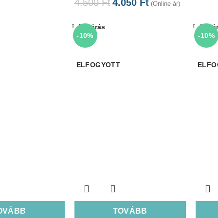
4.500
Ft
4.050
Ft
(Online ár)
Bezárás
Bezá
-10%
-10%
ELFOGYOTT
ELFO
OVÁBB
TOVÁBB