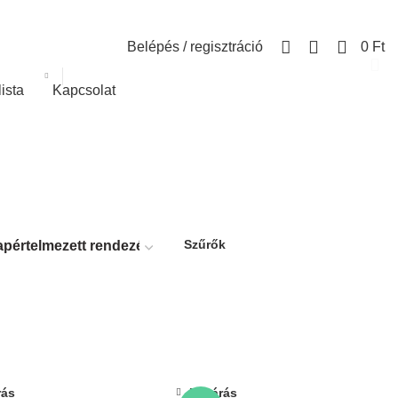
0
Belépés / regisztráció
0
Ft
lista
Kapcsolat
Szűrők
rás
Bezárás