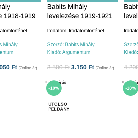
hály
Babits Mihály
Babi
e 1918-1919
levelezése 1919-1921
leve
dalomtörténet
Irodalom
,
Irodalomtörténet
Iroda
s Mihály
Szerző:
Babits Mihály
Szerz
entum
Kiadó:
Argumentum
Kiadó
.050
Ft
3.500
Ft
3.150
Ft
4.20
(Online ár)
(Online ár)
Bezárás
Bezá
-10%
-10%