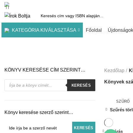
1061 Budapest, Andrássy út 45.
Pénztár
Kosár
Kínálatunk
Díjai
KATEGÓRIA KIVÁLASZTÁSA
Főoldal
Újdonságo
Kezdje el gépelni a keresett bejegyzések megtekintéséhez.
KÖNYV KERESÉSE CÍM SZERINT…
Kezdőlap
K
Products
Könyvek szá
KERESÉS
search
SZŰRŐ
Szűrés tör
Könyv keresése szerző szerint…
Bezárás