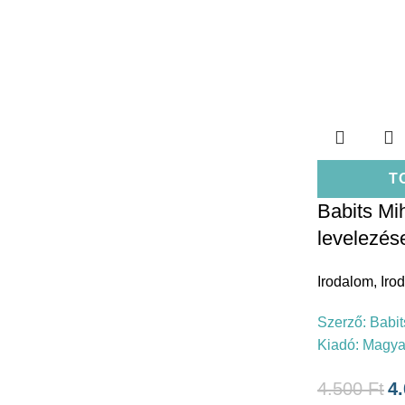
T
Babits Mi
levelezés
Irodalom
,
Iro
Szerző:
Babit
Kiadó:
Magya
4.500
Ft
4