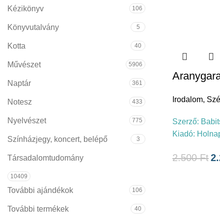
Kézikönyv
106
Könyvutalvány
5
Kotta
40
Művészet
5906
Aranygar
Naptár
361
Irodalom
,
Szé
Notesz
433
Nyelvészet
775
Szerző:
Babit
Kiadó:
Holna
Színházjegy, koncert, belépő
3
2.500
Ft
2
Társadalomtudomány
10409
További ajándékok
106
További termékek
40