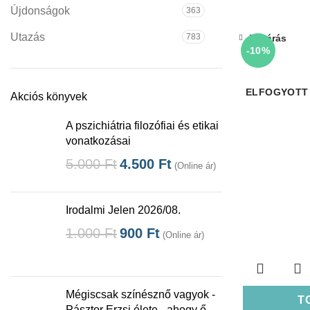
Újdonságok
363
Utazás
783
Bezárás
-10%
ELFOGYOTT
Akciós könyvek
A pszichiátria filozófiai és etikai
vonatkozásai
5.000
Ft
4.500
Ft
(Online ár)
Irodalmi Jelen 2026/08.
1.000
Ft
900
Ft
(Online ár)
Mégiscsak színésznő vagyok -
T
Pásztor Erzsi élete - ahogy ő