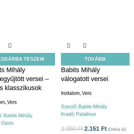
KOSÁRBA TESZEM
TOVÁBB
ts Mihály
Babits Mihály
egyűjtött versei –
válogatott versei
is klasszikusok
Irodalom
,
Vers
lom
,
Vers
Szerző:
Babits Mihály
Kiadó:
Palatinus
ő:
Babits Mihály
:
Osiris
2.390
Ft
2.151
Ft
(Online ár)