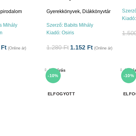
Szerz
pirodalom
Gyerekkönyvek
,
Diákkönyvtár
Kiadó
s Mihály
Szerző:
Babits Mihály
1.50
on
Kiadó:
Osiris
9
Ft
1.280
Ft
1.152
Ft
(Online ár)
(Online ár)
Bezárás
Bezá
-10%
-10%
ELFOGYOTT
ELFO