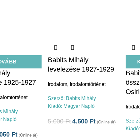
Babits Mihály
OVÁBB
levelezése 1927-1929
hály
Babi
e 1925-1927
össz
Irodalom
,
Irodalomtörténet
Osir
dalomtörténet
Szerző:
Babits Mihály
Kiadó:
Magyar Napló
Iroda
s Mihály
r Napló
5.000
Ft
4.500
Ft
Szerz
(Online ár)
Kiadó
.050
Ft
(Online ár)