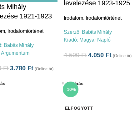
levelezése 1923-1925
ts Mihály
lezése 1921-1923
Irodalom
,
Irodalomtörténet
lom
,
Irodalomtörténet
Szerző:
Babits Mihály
Kiadó:
Magyar Napló
ő:
Babits Mihály
:
Argumentum
4.500
Ft
4.050
Ft
(Online ár)
0
Ft
3.780
Ft
(Online ár)
rás
Bezárás
-10%
ELFOGYOTT