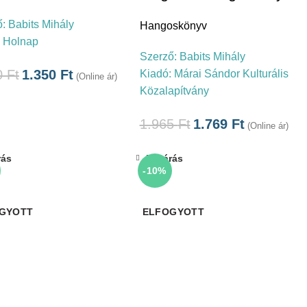
ő:
Babits Mihály
Hangoskönyv
:
Holnap
Szerző:
Babits Mihály
0
Ft
1.350
Ft
Kiadó:
Márai Sándor Kulturális
(Online ár)
Közalapítvány
1.965
Ft
1.769
Ft
(Online ár)
rás
Bezárás
-10%
GYOTT
ELFOGYOTT