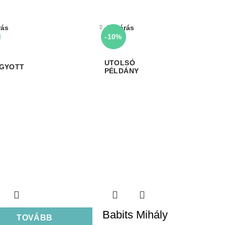
rás
Bezárás
-10%
GYOTT
Babits Mihály
TOVÁBB