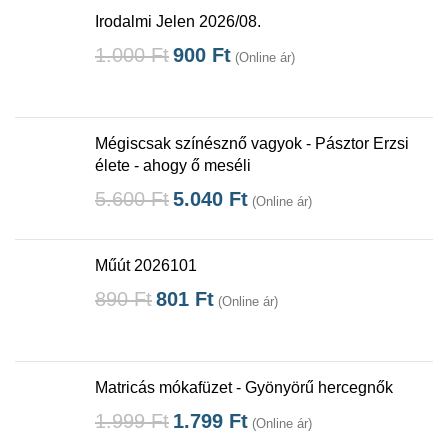
Irodalmi Jelen 2026/08.
1.000
Ft
900
Ft
(Online ár)
Mégiscsak színésznő vagyok - Pásztor Erzsi
élete - ahogy ő meséli
5.600
Ft
5.040
Ft
(Online ár)
Műút 2026101
890
Ft
801
Ft
(Online ár)
Matricás mókafüzet - Gyönyörű hercegnők
1.999
Ft
1.799
Ft
(Online ár)