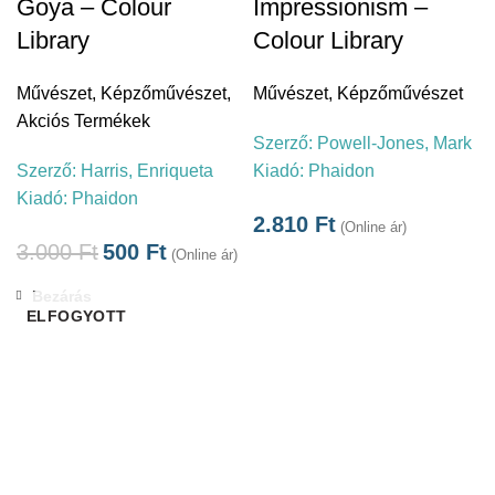
Goya – Colour
Impressionism –
Library
Colour Library
Művészet
,
Képzőművészet
,
Művészet
,
Képzőművészet
Akciós Termékek
Szerző:
Powell-Jones, Mark
Szerző:
Harris, Enriqueta
Kiadó:
Phaidon
Kiadó:
Phaidon
2.810
Ft
(Online ár)
3.000
Ft
500
Ft
(Online ár)
Bezárás
ELFOGYOTT