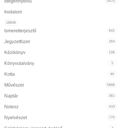
Idegennyelvű
5470
Irodalom
16846
Ismeretterjesztő
641
Jegyzetfüzet
264
Kézikönyv
106
Könyvutalvány
5
Kotta
40
Művészet
5906
Naptár
361
Notesz
433
Nyelvészet
775