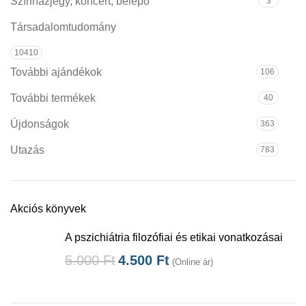
Színházjegy, koncert, belépő
3
Társadalomtudomány
10410
További ajándékok
106
További termékek
40
Újdonságok
363
Utazás
783
Akciós könyvek
A pszichiátria filozófiai és etikai vonatkozásai
5.000
Ft
4.500
Ft
(Online ár)