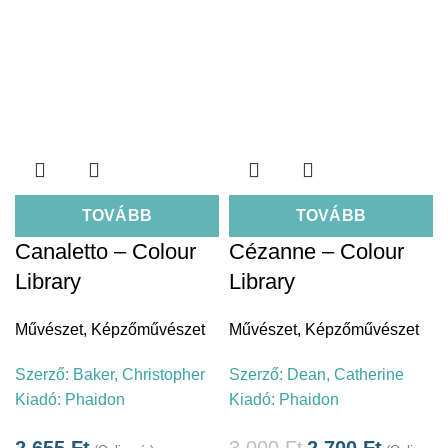
TOVÁBB
TOVÁBB
Canaletto – Colour
Cézanne – Colour
Library
Library
Művészet
,
Képzőművészet
Művészet
,
Képzőművészet
Szerző:
Baker, Christopher
Szerző:
Dean, Catherine
Kiadó:
Phaidon
Kiadó:
Phaidon
2.655
Ft
3.000
Ft
2.700
Ft