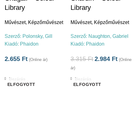
Library
Library
Művészet
,
Képzőművészet
Művészet
,
Képzőművészet
Szerző:
Polonsky, Gill
Szerző:
Naughton, Gabriel
Kiadó:
Phaidon
Kiadó:
Phaidon
2.655
Ft
3.315
Ft
2.984
Ft
(Online ár)
(Online
ár)
Bezárás
Bezárás
ELFOGYOTT
ELFOGYOTT