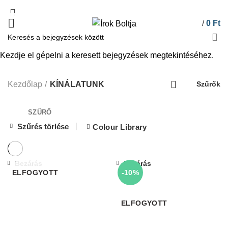
/
0
Ft
Kezdje el gépelni a keresett bejegyzések megtekintéséhez.
KÍNÁLATUNK
Kezdőlap
KÍNÁLATUNK
Szűrők
SZŰRŐ
Szűrés törlése
Colour Library
Bezárás
Bezárás
ELFOGYOTT
-10%
ELFOGYOTT